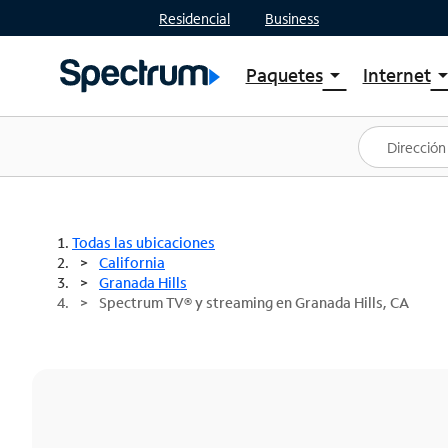
Residencial
Business
Paquetes
Internet
arrow_drop_down
arrow_drop
Ver paquetes
Spectr
Spectrum One
Planes
Mejores ofertas
Spectr
Ofertas en tu área
Intern
Todas las ubicaciones
California
Granada Hills
Spectrum TV® y streaming en Granada Hills, CA