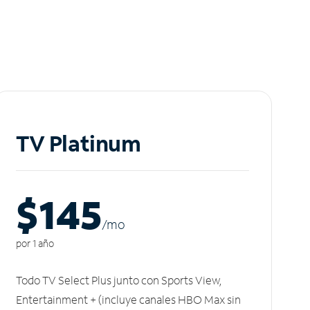
TV Platinum
$145
/m
o
por 1 año
Todo TV Select Plus junto con Sports View,
Entertainment + (incluye canales HBO Max sin