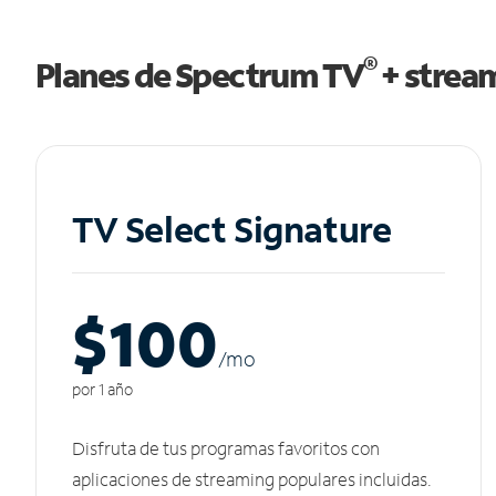
®
Planes de Spectrum TV
+ strea
TV Select Signature
$100
/m
o
por 1 año
Disfruta de tus programas favoritos con
aplicaciones de streaming populares incluidas.