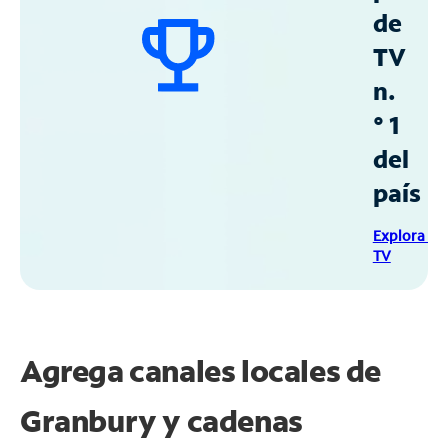
de
TV
n.
° 1
del
país
Explora Sp
TV
Agrega canales locales de
Granbury y cadenas