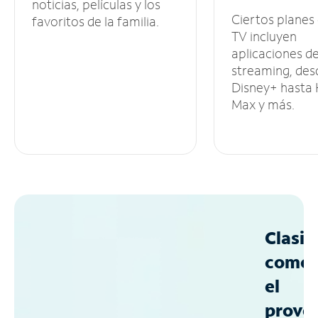
noticias, películas y los
Ciertos planes
favoritos de la familia.
TV incluyen
aplicaciones d
streaming, des
Disney+ hasta
Max y más.
Clasif
como
el
prove