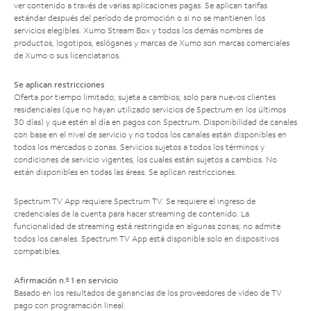
ver contenido a través de varias aplicaciones pagas. Se aplican tarifas
estándar después del período de promoción o si no se mantienen los
servicios elegibles. Xumo Stream Box y todos los demás nombres de
productos, logotipos, eslóganes y marcas de Xumo son marcas comerciales
de Xumo o sus licenciatarios.
Se aplican restricciones
Oferta por tiempo limitado; sujeta a cambios; solo para nuevos clientes
residenciales (que no hayan utilizado servicios de Spectrum en los últimos
30 días) y que estén al día en pagos con Spectrum. Disponibilidad de canales
con base en el nivel de servicio y no todos los canales están disponibles en
todos los mercados o zonas. Servicios sujetos a todos los términos y
condiciones de servicio vigentes, los cuales están sujetos a cambios. No
están disponibles en todas las áreas. Se aplican restricciones.
Spectrum TV App requiere Spectrum TV. Se requiere el ingreso de
credenciales de la cuenta para hacer streaming de contenido. La
funcionalidad de streaming está restringida en algunas zonas; no admite
todos los canales. Spectrum TV App está disponible solo en dispositivos
compatibles.
Afirmación n.º 1 en servicio
Basado en los resultados de ganancias de los proveedores de video de TV
pago con programación lineal.