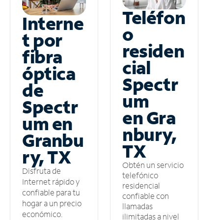
Teléfon
Interne
o
t por
residen
fibra
cial
óptica
Spectr
de
um
Spectr
en Gra
um en
nbury,
Granbu
TX
ry, TX
Obtén un servicio
Disfruta de
telefónico
Internet rápido y
residencial
confiable para tu
confiable con
hogar a un precio
llamadas
económico.
ilimitadas a nivel