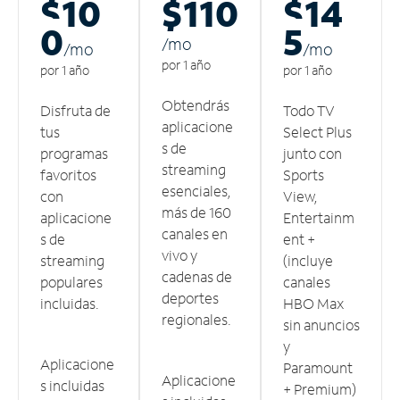
$10
$110
$14
0
5
/m
o
/m
o
/m
o
por 1 año
por 1 año
por 1 año
Obtendrás
Disfruta de
Todo TV
aplicacione
tus
Select Plus
s de
programas
junto con
streaming
favoritos
Sports
esenciales,
con
View,
más de 160
aplicacione
Entertainm
canales en
s de
ent +
vivo y
streaming
(incluye
cadenas de
populares
canales
deportes
incluidas.
HBO Max
regionales.
sin anuncios
y
Aplicacione
Paramount
Aplicacione
s incluidas
+ Premium)