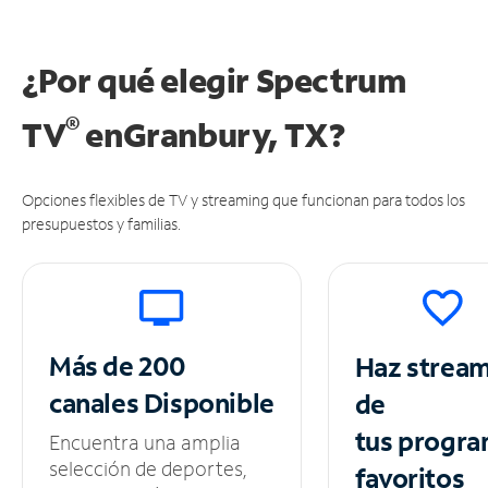
¿Por qué elegir Spectrum
®
TV
en
Granbury, TX?
Opciones flexibles de TV y streaming que funcionan para todos los
presupuestos y familias.
Más de 200
Haz strea
canales
Disponible
de
tus
progra
Encuentra una amplia
selección de deportes,
favoritos