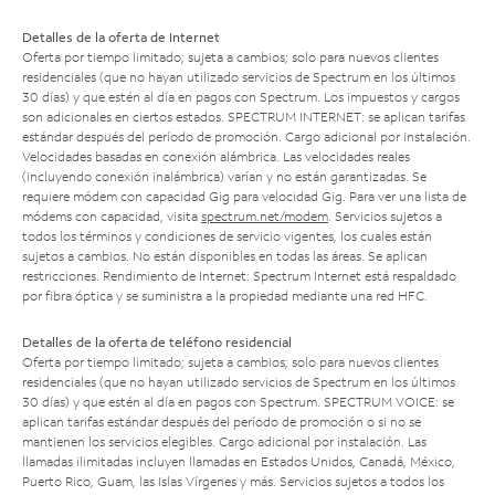
Detalles de la oferta de Internet
Oferta por tiempo limitado; sujeta a cambios; solo para nuevos clientes
residenciales (que no hayan utilizado servicios de Spectrum en los últimos
30 días) y que estén al día en pagos con Spectrum. Los impuestos y cargos
son adicionales en ciertos estados. SPECTRUM INTERNET: se aplican tarifas
estándar después del período de promoción. Cargo adicional por instalación.
Velocidades basadas en conexión alámbrica. Las velocidades reales
(incluyendo conexión inalámbrica) varían y no están garantizadas. Se
requiere módem con capacidad Gig para velocidad Gig. Para ver una lista de
módems con capacidad, visita
spectrum.net/modem
. Servicios sujetos a
todos los términos y condiciones de servicio vigentes, los cuales están
sujetos a cambios. No están disponibles en todas las áreas. Se aplican
restricciones. Rendimiento de Internet: Spectrum Internet está respaldado
por fibra óptica y se suministra a la propiedad mediante una red HFC.
Detalles de la oferta de teléfono residencial
Oferta por tiempo limitado; sujeta a cambios; solo para nuevos clientes
residenciales (que no hayan utilizado servicios de Spectrum en los últimos
30 días) y que estén al día en pagos con Spectrum. SPECTRUM VOICE: se
aplican tarifas estándar después del período de promoción o si no se
mantienen los servicios elegibles. Cargo adicional por instalación. Las
llamadas ilimitadas incluyen llamadas en Estados Unidos, Canadá, México,
Puerto Rico, Guam, las Islas Vírgenes y más. Servicios sujetos a todos los