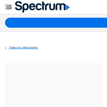
Residencial
Business
Paquetes
Internet
TV
Todas las ubicaciones
Móvil
Teléfono
Residencial
Business
Contáctanos
Inglés