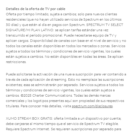
Detalles de la oferta de TV por cable
Oferta por tiempo limitado; sujeta a cambios; solo para nuevos clientes
residenciales (que no hayan utilizado servicios de Spectrum en los últimos
30 días) y que estén al día en pagos con Spectrum. SPECTRUM TV SELECT
SIGNATURE/MI PLAN LATINO: se aplican tarifas estándar una vez
transcurrido el período promocional. Puede necesitarse equipo de TV y
aplican cargos. Disponibilidad de canales con base en el nivel de servicio y no
todos los canales están disponibles en todos los mercados o zonas. Servicios
sujetos a todos los términos y condiciones de servicio vigentes, los cuales
están sujetos a cambios. No están disponibles en todas las áreas. Se aplican
restricciones.
Puede solicitarse la activación de una nueva suscripción para ver contenido a
través de cada aplicación de streaming. Esto no reemplaza las suscripciones
existentes; esas se administrarán por separado. Servicios sujetos a todos los
términos y condiciones de servicio vigentes, los cuales están sujetos a
cambios. ©2025 Charter Communications. Todas las demás marcas
comerciales y los logotipos presentes aquí son propiedad de sus respectivos
titulares. Para conocer más detalles, visita
spectrum.com/disclosures
.
XUMO STREAM BOX GRATIS: oferta limitada a un dispositivo por cuenta;
debe canjearse al mismo tiempo que el servicio de Spectrum TV elegible.
Requiere Spectrum Internet. Se requieren suscripciones por separado para