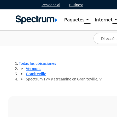
Residencial
Business
Paquetes
Internet
arrow_drop_down
arrow_drop
Ver paquetes
Spectr
Spectrum One
Planes
Mejores ofertas
Spectr
Ofertas en tu área
Intern
Todas las ubicaciones
Vermont
Graniteville
Spectrum TV® y streaming en Graniteville, VT