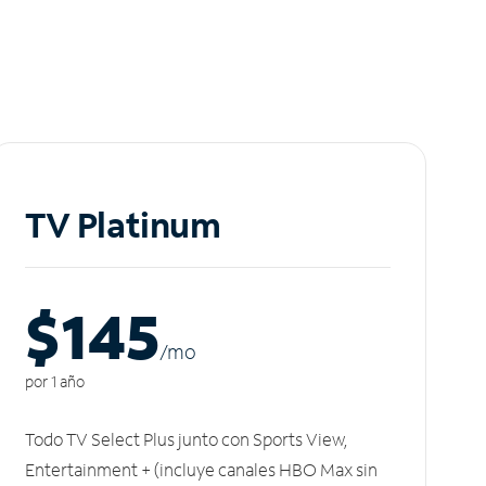
TV Platinum
$145
/m
o
por 1 año
Todo TV Select Plus junto con Sports View,
Entertainment + (incluye canales HBO Max sin