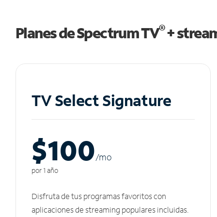
®
Planes de Spectrum TV
+ strea
TV Select Signature
$100
/m
o
por 1 año
Disfruta de tus programas favoritos con
aplicaciones de streaming populares incluidas.