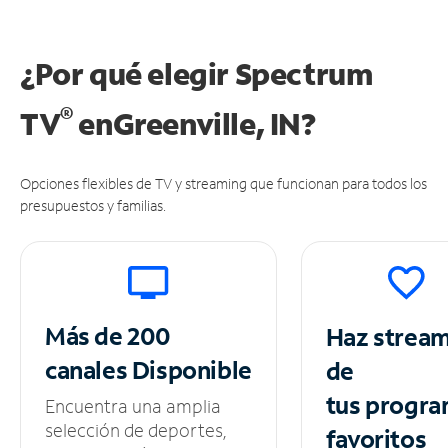
¿Por qué elegir Spectrum
®
TV
en
Greenville, IN?
Opciones flexibles de TV y streaming que funcionan para todos los
presupuestos y familias.
Más de 200
Haz strea
canales
Disponible
de
tus
progra
Encuentra una amplia
selección de deportes,
favoritos