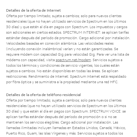
Detalles de la oferta de Internet
Oferta por tiempo limitado; sujeta a cambios; solo para nuevos clientes
residenciales (que no hayan utilizado servicios de Spectrum en los últimos
30 días) y que estén al día en pagos con Spectrum. Los impuestos y cargos
son adicionales en ciertos estados. SPECTRUM INTERNET: se aplican tarifas
estándar después del período de promoción. Cargo adicional por instalación.
Velocidades basadas en conexión alámbrica. Las velocidades reales
(incluyendo conexión inalámbrica) varían y no están garantizadas. Se
requiere módem con capacidad Gig para velocidad Gig. Para ver una lista de
módems con capacidad, visita
spectrum.net/modem
. Servicios sujetos a
todos los términos y condiciones de servicio vigentes, los cuales están
sujetos a cambios. No están disponibles en todas las áreas. Se aplican
restricciones. Rendimiento de Internet: Spectrum Internet está respaldado
por fibra óptica y se suministra a la propiedad mediante una red HFC.
Detalles de la oferta de teléfono residencial
Oferta por tiempo limitado; sujeta a cambios; solo para nuevos clientes
residenciales (que no hayan utilizado servicios de Spectrum en los últimos
30 días) y que estén al día en pagos con Spectrum. SPECTRUM VOICE: se
aplican tarifas estándar después del período de promoción o si no se
mantienen los servicios elegibles. Cargo adicional por instalación. Las
llamadas ilimitadas incluyen llamadas en Estados Unidos, Canadá, México,
Puerto Rico, Guam, las Islas Vírgenes y más. Servicios sujetos a todos los