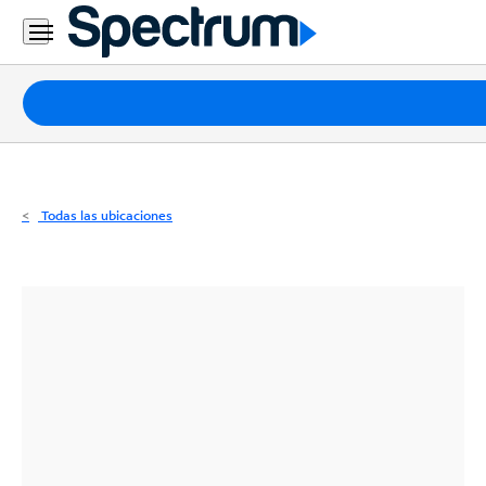
Residencial
Business
Paquetes
Internet
TV
Todas las ubicaciones
Móvil
Teléfono
Residencial
Business
Contáctanos
Inglés