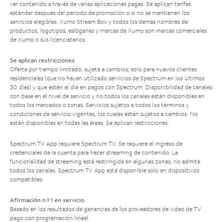
ver contenido a través de varias aplicaciones pagas. Se aplican tarifas
estándar después del período de promoción o si no se mantienen los
servicios elegibles. Xumo Stream Box y todos los demás nombres de
productos, logotipos, eslóganes y marcas de Xumo son marcas comerciales
de Xumo o sus licenciatarios.
Se aplican restricciones
Oferta por tiempo limitado; sujeta a cambios; solo para nuevos clientes
residenciales (que no hayan utilizado servicios de Spectrum en los últimos
30 días) y que estén al día en pagos con Spectrum. Disponibilidad de canales
con base en el nivel de servicio y no todos los canales están disponibles en
todos los mercados o zonas. Servicios sujetos a todos los términos y
condiciones de servicio vigentes, los cuales están sujetos a cambios. No
están disponibles en todas las áreas. Se aplican restricciones.
Spectrum TV App requiere Spectrum TV. Se requiere el ingreso de
credenciales de la cuenta para hacer streaming de contenido. La
funcionalidad de streaming está restringida en algunas zonas; no admite
todos los canales. Spectrum TV App está disponible solo en dispositivos
compatibles.
Afirmación n.º 1 en servicio
Basado en los resultados de ganancias de los proveedores de video de TV
pago con programación lineal.