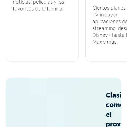
noticias, películas y los
Ciertos planes
favoritos de la familia.
TV incluyen
aplicaciones d
streaming, des
Disney+ hasta
Max y más.
Clasif
como
el
prove