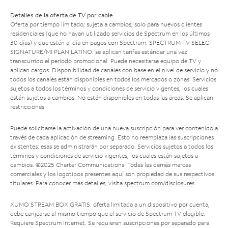
Detalles de la oferta de TV por cable
Oferta por tiempo limitado; sujeta a cambios; solo para nuevos clientes
residenciales (que no hayan utilizado servicios de Spectrum en los últimos
30 días) y que estén al día en pagos con Spectrum. SPECTRUM TV SELECT
SIGNATURE/MI PLAN LATINO: se aplican tarifas estándar una vez
transcurrido el período promocional. Puede necesitarse equipo de TV y
aplican cargos. Disponibilidad de canales con base en el nivel de servicio y no
todos los canales están disponibles en todos los mercados o zonas. Servicios
sujetos a todos los términos y condiciones de servicio vigentes, los cuales
están sujetos a cambios. No están disponibles en todas las áreas. Se aplican
restricciones.
Puede solicitarse la activación de una nueva suscripción para ver contenido a
través de cada aplicación de streaming. Esto no reemplaza las suscripciones
existentes; esas se administrarán por separado. Servicios sujetos a todos los
términos y condiciones de servicio vigentes, los cuales están sujetos a
cambios. ©2025 Charter Communications. Todas las demás marcas
comerciales y los logotipos presentes aquí son propiedad de sus respectivos
titulares. Para conocer más detalles, visita
spectrum.com/disclosures
.
XUMO STREAM BOX GRATIS: oferta limitada a un dispositivo por cuenta;
debe canjearse al mismo tiempo que el servicio de Spectrum TV elegible.
Requiere Spectrum Internet. Se requieren suscripciones por separado para