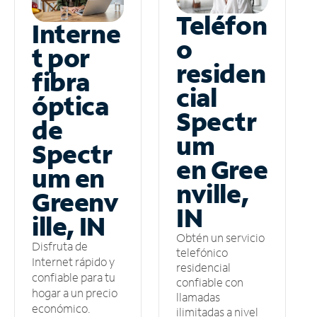
Teléfon
Interne
o
t por
residen
fibra
cial
óptica
Spectr
de
um
Spectr
en Gree
um en
nville,
Greenv
IN
ille, IN
Obtén un servicio
Disfruta de
telefónico
Internet rápido y
residencial
confiable para tu
confiable con
hogar a un precio
llamadas
económico.
ilimitadas a nivel