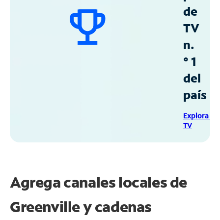
de
TV
n.
° 1
del
país
Explora Sp
TV
Agrega canales locales de
Greenville y cadenas