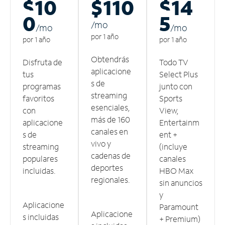
$10
$110
$14
0
5
/m
o
/m
o
/m
o
por 1 año
por 1 año
por 1 año
Obtendrás
Disfruta de
Todo TV
aplicacione
tus
Select Plus
s de
programas
junto con
streaming
favoritos
Sports
esenciales,
con
View,
más de 160
aplicacione
Entertainm
canales en
s de
ent +
vivo y
streaming
(incluye
cadenas de
populares
canales
deportes
incluidas.
HBO Max
regionales.
sin anuncios
y
Aplicacione
Paramount
Aplicacione
s incluidas
+ Premium)