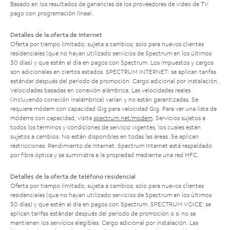
Basado en los resultados de ganancias de los proveedores de video de TV
pago con programación lineal.
Detalles de la oferta de Internet
Oferta por tiempo limitado; sujeta a cambios; solo para nuevos clientes
residenciales (que no hayan utilizado servicios de Spectrum en los últimos
30 días) y que estén al día en pagos con Spectrum. Los impuestos y cargos
son adicionales en ciertos estados. SPECTRUM INTERNET: se aplican tarifas
estándar después del período de promoción. Cargo adicional por instalación.
Velocidades basadas en conexión alámbrica. Las velocidades reales
(incluyendo conexión inalámbrica) varían y no están garantizadas. Se
requiere módem con capacidad Gig para velocidad Gig. Para ver una lista de
módems con capacidad, visita
spectrum.net/modem
. Servicios sujetos a
todos los términos y condiciones de servicio vigentes, los cuales están
sujetos a cambios. No están disponibles en todas las áreas. Se aplican
restricciones. Rendimiento de Internet: Spectrum Internet está respaldado
por fibra óptica y se suministra a la propiedad mediante una red HFC.
Detalles de la oferta de teléfono residencial
Oferta por tiempo limitado; sujeta a cambios; solo para nuevos clientes
residenciales (que no hayan utilizado servicios de Spectrum en los últimos
30 días) y que estén al día en pagos con Spectrum. SPECTRUM VOICE: se
aplican tarifas estándar después del período de promoción o si no se
mantienen los servicios elegibles. Cargo adicional por instalación. Las