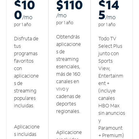
$10
$110
$14
0
5
/m
o
/m
o
/m
o
por 1 año
por 1 año
por 1 año
Obtendrás
Disfruta de
Todo TV
aplicacione
tus
Select Plus
s de
programas
junto con
streaming
favoritos
Sports
esenciales,
con
View,
más de 160
aplicacione
Entertainm
canales en
s de
ent +
vivo y
streaming
(incluye
cadenas de
populares
canales
deportes
incluidas.
HBO Max
regionales.
sin anuncios
y
Aplicacione
Paramount
Aplicacione
s incluidas
+ Premium)