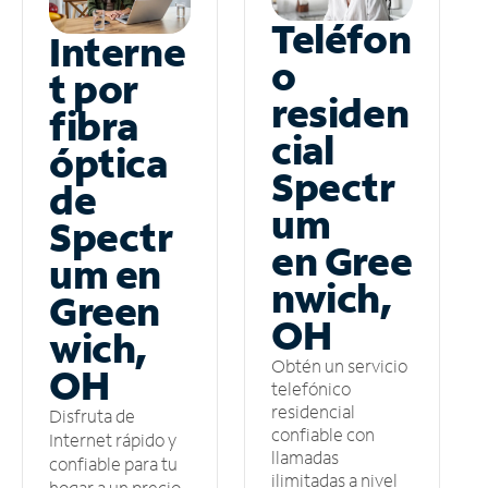
Teléfon
Interne
o
t por
residen
fibra
cial
óptica
Spectr
de
um
Spectr
en Gree
um en
nwich,
Green
OH
wich,
Obtén un servicio
OH
telefónico
residencial
Disfruta de
confiable con
Internet rápido y
llamadas
confiable para tu
ilimitadas a nivel
hogar a un precio