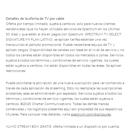
Detalles de la oferta de TV por cable
Oferta por tiempo limitado; sujeta a cambios; solo para nuevos clientes
residenciales (que no hayan utilizado servicios de Spectrum en los últimos
30 días) y que estén al día en pagos con Spectrum. SPECTRUM TV SELECT
SIGNATURE/MI PLAN LATINO: se aplican tarifas estándar una vez
transcurrido el período promocional. Puede necesitarse equipo de TV y
aplican cargos. Disponibilidad de canales con base en el nivel de servicio y no
todos los canales están disponibles en todos los mercados o zonas. Servicios
sujetos a todos los términos y condiciones de servicio vigentes, los cuales
están sujetos a cambios. No están disponibles en todas las áreas. Se aplican
restricciones.
Puede solicitarse la activación de una nueva suscripción para ver contenido a
través de cada aplicación de streaming. Esto no reemplaza las suscripciones
existentes; esas se administrarán por separado. Servicios sujetos a todos los
términos y condiciones de servicio vigentes, los cuales están sujetos a
cambios. ©2025 Charter Communications. Todas las demás marcas
comerciales y los logotipos presentes aquí son propiedad de sus respectivos
titulares. Para conocer más detalles, visita
spectrum.com/disclosures
.
XUMO STREAM BOX GRATIS: oferta limitada a un dispositivo por cuenta;