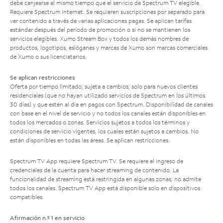
debe canjearse al mismo tiempo que el servicio de Spectrum TV elegible.
Requiere Spectrum Internet. Se requieren suscripciones por separado para
ver contenido a través de varias aplicaciones pagas. Se aplican tarifas
estándar después del período de promoción o si no se mantienen los
servicios elegibles. Xumo Stream Box y todos los demás nombres de
productos, logotipos, eslóganes y marcas de Xumo son marcas comerciales
de Xumo o sus licenciatarios.
Se aplican restricciones
Oferta por tiempo limitado; sujeta a cambios; solo para nuevos clientes
residenciales (que no hayan utilizado servicios de Spectrum en los últimos
30 días) y que estén al día en pagos con Spectrum. Disponibilidad de canales
con base en el nivel de servicio y no todos los canales están disponibles en
todos los mercados o zonas. Servicios sujetos a todos los términos y
condiciones de servicio vigentes, los cuales están sujetos a cambios. No
están disponibles en todas las áreas. Se aplican restricciones.
Spectrum TV App requiere Spectrum TV. Se requiere el ingreso de
credenciales de la cuenta para hacer streaming de contenido. La
funcionalidad de streaming está restringida en algunas zonas; no admite
todos los canales. Spectrum TV App está disponible solo en dispositivos
compatibles.
Afirmación n.º 1 en servicio