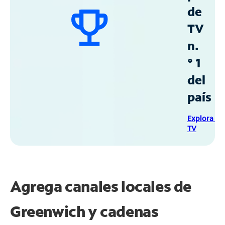
de
TV
n.
° 1
del
país
Explora Sp
TV
Agrega canales locales de
Greenwich y cadenas