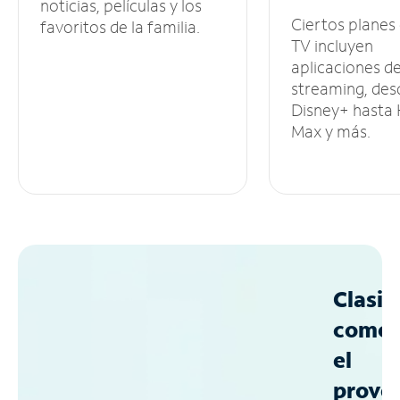
noticias, películas y los
Ciertos planes
favoritos de la familia.
TV incluyen
aplicaciones d
streaming, des
Disney+ hasta
Max y más.
Clasif
como
el
prove