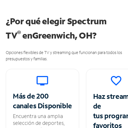
¿Por qué elegir Spectrum
®
TV
en
Greenwich, OH?
Opciones flexibles de TV y streaming que funcionan para todos los
presupuestos y familias.
Más de 200
Haz strea
canales
Disponible
de
tus
progra
Encuentra una amplia
selección de deportes,
favoritos