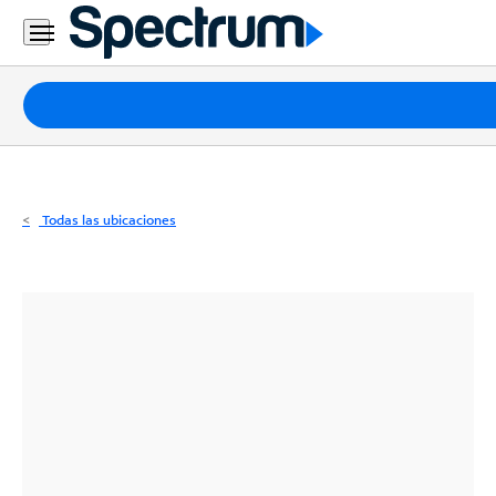
Residencial
Business
Paquetes
Internet
TV
Todas las ubicaciones
Móvil
Teléfono
Residencial
Business
Contáctanos
Inglés