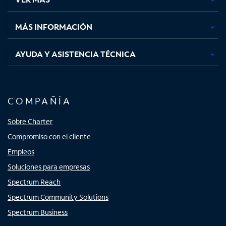
pestaña
pestaña
pestaña
pestaña
nueva
nueva
nueva
nueva
MÁS INFORMACIÓN
AYUDA Y ASISTENCIA TÉCNICA
COMPAÑÍA
Sobre Charter
Compromiso con el cliente
Empleos
Soluciones para empresas
Spectrum Reach
Spectrum Community Solutions
Spectrum Business