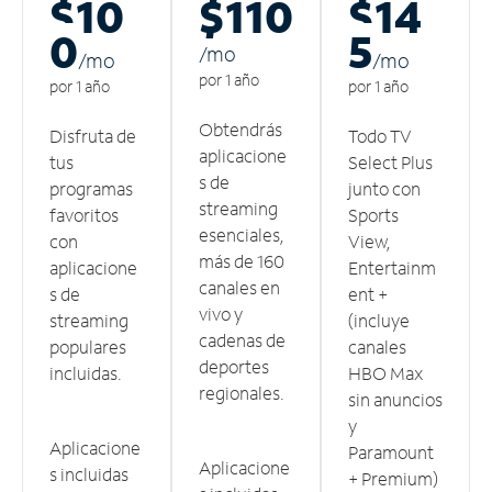
$10
$110
$14
0
5
/m
o
/m
o
/m
o
por 1 año
por 1 año
por 1 año
Obtendrás
Disfruta de
Todo TV
aplicacione
tus
Select Plus
s de
programas
junto con
streaming
favoritos
Sports
esenciales,
con
View,
más de 160
aplicacione
Entertainm
canales en
s de
ent +
vivo y
streaming
(incluye
cadenas de
populares
canales
deportes
incluidas.
HBO Max
regionales.
sin anuncios
y
Aplicacione
Paramount
Aplicacione
s incluidas
+ Premium)