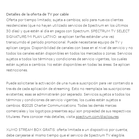
Detalles de la oferta de TV por cable
Oferta por tiempo limitado; sujeta a cambios; solo para nuevos clientes
residenciales (que no hayan utilizado servicios de Spectrum en los últimos
30 días) y que estén al día en pagos con Spectrum. SPECTRUM TV SELECT
SIGNATURE/MI PLAN LATINO: se aplican tarifas estándar una vez
transcurrido el período promocional. Puede necesitarse equipo de TV y
aplican cargos. Disponibilidad de canales con base en el nivel de servicio y no
todos los canales están disponibles en todos los mercados o zonas. Servicios
sujetos a todos los términos y condiciones de servicio vigentes, los cuales
están sujetos a cambios. No están disponibles en todas las áreas. Se aplican
restricciones.
Puede solicitarse la activación de una nueva suscripción para ver contenido a
través de cada aplicación de streaming. Esto no reemplaza las suscripciones
existentes; esas se administrarán por separado. Servicios sujetos a todos los
términos y condiciones de servicio vigentes, los cuales están sujetos a
cambios. ©2025 Charter Communications. Todas las demás marcas
comerciales y los logotipos presentes aquí son propiedad de sus respectivos
titulares. Para conocer más detalles, visita
spectrum.com/disclosures
.
XUMO STREAM BOX GRATIS: oferta limitada a un dispositivo por cuenta;
debe canjearse al mismo tiempo que el servicio de Spectrum TV elegible.