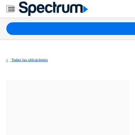
Residencial
Business
Paquetes
Internet
TV
Todas las ubicaciones
Móvil
Teléfono
Residencial
Business
Contáctanos
Inglés