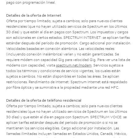
pago con programación lineal.
Detalles de la oferta de Internet
Oferta por tiempo limitado; sujeta a cambios; solo para nuevos clientes
residenciales (que no hayan utilizado servicios de Spectrum en los últimos
30 días) y que estén al día en pagos con Spectrum. Los impuestos y cargos
son adicionales en ciertos estados. SPECTRUM INTERNET: se aplican tarifas
estándar después del período de promoción. Cargo adicional por instalación.
Velocidades basadas en conexión alámbrica. Las velocidades reales
(incluyendo conexión inalámbrica) varían y no están garantizadas. Se
requiere módem con capacidad Gig para velocidad Gig. Para ver una lista de
módems con capacidad, visita
spectrum.net/modem
. Servicios sujetos a
todos los términos y condiciones de servicio vigentes, los cuales están
sujetos a cambios. No están disponibles en todas las áreas. Se aplican
restricciones. Rendimiento de Internet: Spectrum Internet está respaldado
por fibra óptica y se suministra a la propiedad mediante una red HFC.
Detalles de la oferta de teléfono residencial
Oferta por tiempo limitado; sujeta a cambios; solo para nuevos clientes
residenciales (que no hayan utilizado servicios de Spectrum en los últimos
30 días) y que estén al día en pagos con Spectrum. SPECTRUM VOICE: se
aplican tarifas estándar después del período de promoción o si no se
mantienen los servicios elegibles. Cargo adicional por instalación. Las
llamadas ilimitadas incluyen llamadas en Estados Unidos, Canadá, México,