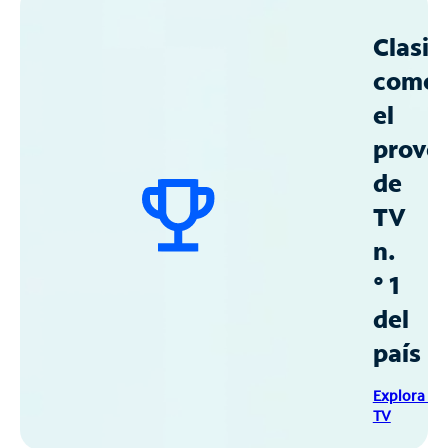
Clasif
como
el
prove
de
TV
n.
° 1
del
país
Explora Sp
TV