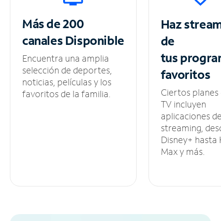
Más de 200
Haz strea
canales
Disponible
de
tus
progra
Encuentra una amplia
selección de deportes,
favoritos
noticias, películas y los
Ciertos planes
favoritos de la familia.
TV incluyen
aplicaciones d
streaming, des
Disney+ hasta
Max y más.