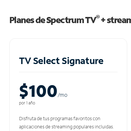
®
Planes de Spectrum TV
+ strea
TV Select Signature
$100
/m
o
por 1 año
Disfruta de tus programas favoritos con
aplicaciones de streaming populares incluidas.