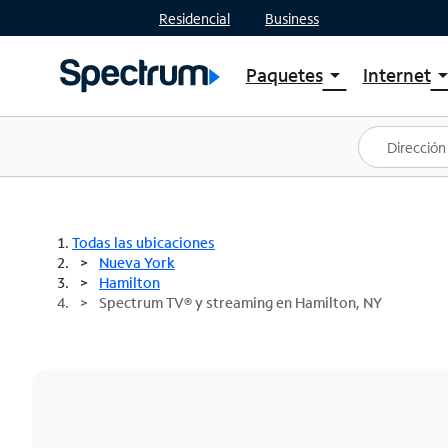
Residencial
Business
Paquetes
Internet
arrow_drop_down
arrow_drop
Ver paquetes
Spectr
Spectrum One
Planes
Mejores ofertas
Spectr
Ofertas en tu área
Intern
Todas las ubicaciones
Nueva York
Hamilton
Spectrum TV® y streaming en Hamilton, NY