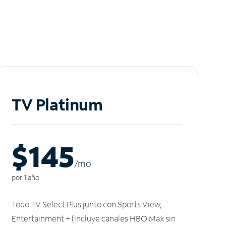
TV Platinum
$145
/m
o
por 1 año
Todo TV Select Plus junto con Sports View,
Entertainment + (incluye canales HBO Max sin