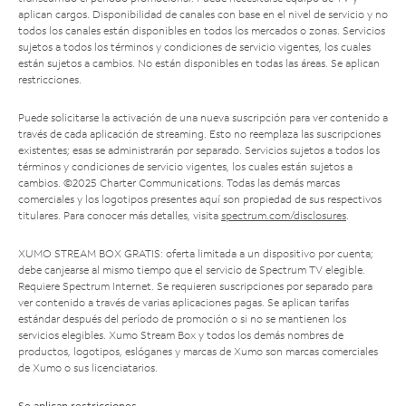
aplican cargos. Disponibilidad de canales con base en el nivel de servicio y no
todos los canales están disponibles en todos los mercados o zonas. Servicios
sujetos a todos los términos y condiciones de servicio vigentes, los cuales
están sujetos a cambios. No están disponibles en todas las áreas. Se aplican
restricciones.
Puede solicitarse la activación de una nueva suscripción para ver contenido a
través de cada aplicación de streaming. Esto no reemplaza las suscripciones
existentes; esas se administrarán por separado. Servicios sujetos a todos los
términos y condiciones de servicio vigentes, los cuales están sujetos a
cambios. ©2025 Charter Communications. Todas las demás marcas
comerciales y los logotipos presentes aquí son propiedad de sus respectivos
titulares. Para conocer más detalles, visita
spectrum.com/disclosures
.
XUMO STREAM BOX GRATIS: oferta limitada a un dispositivo por cuenta;
debe canjearse al mismo tiempo que el servicio de Spectrum TV elegible.
Requiere Spectrum Internet. Se requieren suscripciones por separado para
ver contenido a través de varias aplicaciones pagas. Se aplican tarifas
estándar después del período de promoción o si no se mantienen los
servicios elegibles. Xumo Stream Box y todos los demás nombres de
productos, logotipos, eslóganes y marcas de Xumo son marcas comerciales
de Xumo o sus licenciatarios.
Se aplican restricciones