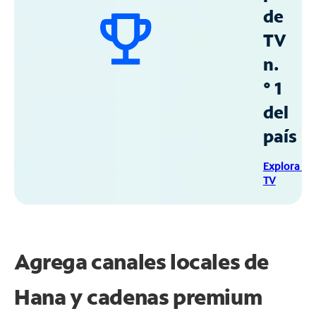
de
TV
n.
° 1
del
país
Explora Sp
TV
Agrega canales locales de
Hana y cadenas premium