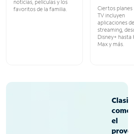
noticias, películas y los
Ciertos planes
favoritos de la familia.
TV incluyen
aplicaciones d
streaming, des
Disney+ hasta
Max y más.
Clasif
como
el
prove