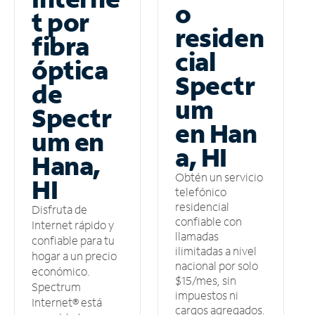
o
t por
residen
fibra
cial
óptica
Spectr
de
um
Spectr
en Han
um en
a, HI
Hana,
Obtén un servicio
HI
telefónico
residencial
Disfruta de
confiable con
Internet rápido y
llamadas
confiable para tu
ilimitadas a nivel
hogar a un precio
nacional por solo
económico.
$15/mes, sin
Spectrum
impuestos ni
Internet® está
cargos agregados.