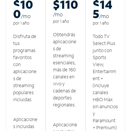
$10
$110
$14
0
5
/m
o
/m
o
/m
o
por 1 año
por 1 año
por 1 año
Obtendrás
Disfruta de
Todo TV
aplicacione
tus
Select Plus
s de
programas
junto con
streaming
favoritos
Sports
esenciales,
con
View,
más de 160
aplicacione
Entertainm
canales en
s de
ent +
vivo y
streaming
(incluye
cadenas de
populares
canales
deportes
incluidas.
HBO Max
regionales.
sin anuncios
y
Aplicacione
Paramount
Aplicacione
s incluidas
+ Premium)