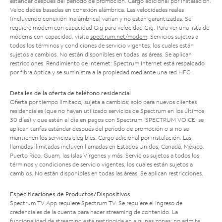
estándar después del período de promoción. Cargo adicional por instalación.
Velocidades basadas en conexión alámbrica. Las velocidades reales
(incluyendo conexión inalámbrica) varían y no están garantizadas. Se
requiere módem con capacidad Gig para velocidad Gig. Para ver una lista de
módems con capacidad, visita
spectrum.net/modem
. Servicios sujetos a
todos los términos y condiciones de servicio vigentes, los cuales están
sujetos a cambios. No están disponibles en todas las áreas. Se aplican
restricciones. Rendimiento de Internet: Spectrum Internet está respaldado
por fibra óptica y se suministra a la propiedad mediante una red HFC.
Detalles de la oferta de teléfono residencial
Oferta por tiempo limitado; sujeta a cambios; solo para nuevos clientes
residenciales (que no hayan utilizado servicios de Spectrum en los últimos
30 días) y que estén al día en pagos con Spectrum. SPECTRUM VOICE: se
aplican tarifas estándar después del período de promoción o si no se
mantienen los servicios elegibles. Cargo adicional por instalación. Las
llamadas ilimitadas incluyen llamadas en Estados Unidos, Canadá, México,
Puerto Rico, Guam, las Islas Vírgenes y más. Servicios sujetos a todos los
términos y condiciones de servicio vigentes, los cuales están sujetos a
cambios. No están disponibles en todas las áreas. Se aplican restricciones.
Especificaciones de Productos/Dispositivos
Spectrum TV App requiere Spectrum TV. Se requiere el ingreso de
credenciales de la cuenta para hacer streaming de contenido. La
funcionalidad de streaming está restringida en algunas zonas; no admite