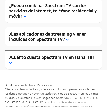
¿Puedo combinar Spectrum TV con los
servicios de Internet, teléfono residencial y
móvil?
¿Las aplicaciones de streaming vienen
incluidas con Spectrum TV?
¿Cuánto cuesta Spectrum TV en Hana, HI?
Detalles de la oferta de TV por cable
Oferta por tiempo limitado; sujeta a cambios; solo para nuevos clientes
residenciales (que no hayan utilizado servicios de Spectrum en los últimos
30 días) y que estén al día en pagos con Spectrum. SPECTRUM TV SELECT
SIGNATURE/MI PLAN LATINO: se aplican tarifas estándar una vez
transcurrido el período promocional. Puede necesitarse equipo de TV y