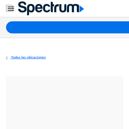
Residencial
Business
Paquetes
Internet
TV
Todas las ubicaciones
Móvil
Teléfono
Residencial
Business
Contáctanos
Inglés