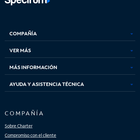
Facebook,
Instagram,
Youtube,
X,
se
se
se
se
COMPAÑÍA
abre
abre
abre
abre
en
en
en
en
una
una
una
una
VER MÁS
pestaña
pestaña
pestaña
pestaña
nueva
nueva
nueva
nueva
MÁS INFORMACIÓN
AYUDA Y ASISTENCIA TÉCNICA
COMPAÑÍA
Sobre Charter
Compromiso con el cliente