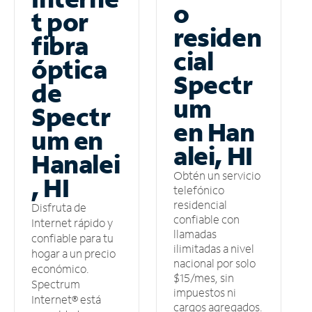
o
t por
residen
fibra
cial
óptica
Spectr
de
um
Spectr
en Han
um en
alei, HI
Hanalei
Obtén un servicio
, HI
telefónico
residencial
Disfruta de
confiable con
Internet rápido y
llamadas
confiable para tu
ilimitadas a nivel
hogar a un precio
nacional por solo
económico.
$15/mes, sin
Spectrum
impuestos ni
Internet® está
cargos agregados.