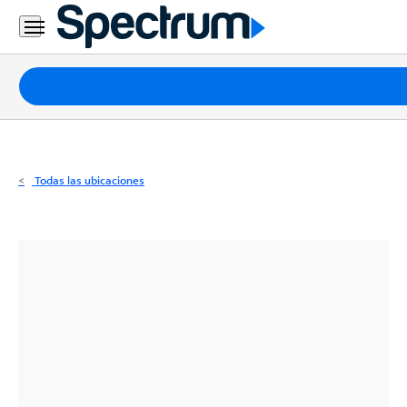
Residencial
Business
Paquetes
Internet
TV
Todas las ubicaciones
Móvil
Teléfono
Residencial
Business
Contáctanos
Inglés