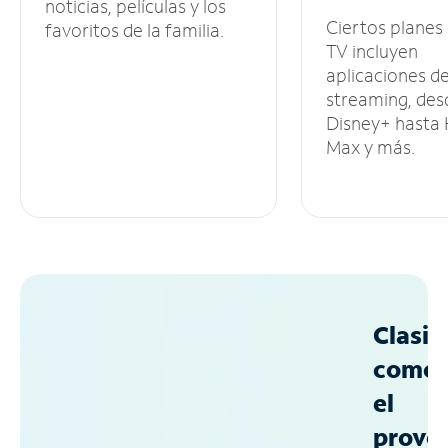
noticias, películas y los
Ciertos planes
favoritos de la familia.
TV incluyen
aplicaciones d
streaming, des
Disney+ hasta
Max y más.
Clasif
como
el
prove