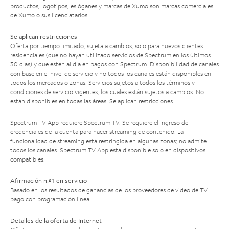
productos, logotipos, eslóganes y marcas de Xumo son marcas comerciales
de Xumo o sus licenciatarios.
Se aplican restricciones
Oferta por tiempo limitado; sujeta a cambios; solo para nuevos clientes
residenciales (que no hayan utilizado servicios de Spectrum en los últimos
30 días) y que estén al día en pagos con Spectrum. Disponibilidad de canales
con base en el nivel de servicio y no todos los canales están disponibles en
todos los mercados o zonas. Servicios sujetos a todos los términos y
condiciones de servicio vigentes, los cuales están sujetos a cambios. No
están disponibles en todas las áreas. Se aplican restricciones.
Spectrum TV App requiere Spectrum TV. Se requiere el ingreso de
credenciales de la cuenta para hacer streaming de contenido. La
funcionalidad de streaming está restringida en algunas zonas; no admite
todos los canales. Spectrum TV App está disponible solo en dispositivos
compatibles.
Afirmación n.º 1 en servicio
Basado en los resultados de ganancias de los proveedores de video de TV
pago con programación lineal.
Detalles de la oferta de Internet