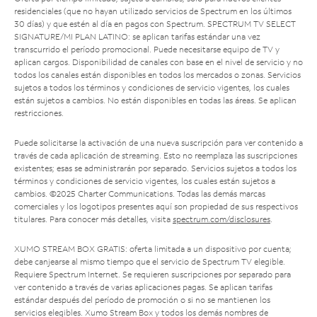
residenciales (que no hayan utilizado servicios de Spectrum en los últimos
30 días) y que estén al día en pagos con Spectrum. SPECTRUM TV SELECT
SIGNATURE/MI PLAN LATINO: se aplican tarifas estándar una vez
transcurrido el período promocional. Puede necesitarse equipo de TV y
aplican cargos. Disponibilidad de canales con base en el nivel de servicio y no
todos los canales están disponibles en todos los mercados o zonas. Servicios
sujetos a todos los términos y condiciones de servicio vigentes, los cuales
están sujetos a cambios. No están disponibles en todas las áreas. Se aplican
restricciones.
Puede solicitarse la activación de una nueva suscripción para ver contenido a
través de cada aplicación de streaming. Esto no reemplaza las suscripciones
existentes; esas se administrarán por separado. Servicios sujetos a todos los
términos y condiciones de servicio vigentes, los cuales están sujetos a
cambios. ©2025 Charter Communications. Todas las demás marcas
comerciales y los logotipos presentes aquí son propiedad de sus respectivos
titulares. Para conocer más detalles, visita
spectrum.com/disclosures
.
XUMO STREAM BOX GRATIS: oferta limitada a un dispositivo por cuenta;
debe canjearse al mismo tiempo que el servicio de Spectrum TV elegible.
Requiere Spectrum Internet. Se requieren suscripciones por separado para
ver contenido a través de varias aplicaciones pagas. Se aplican tarifas
estándar después del período de promoción o si no se mantienen los
servicios elegibles. Xumo Stream Box y todos los demás nombres de