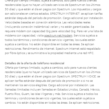
Oferta por tiempo limitado; sujeta a cambios; solo para nuevos clientes
residenciales (que no hayan utilizado servicios de Spectrum en los últimos
30 días) y que estén al día en pagos con Spectrum. Los impuestos y cargos
son adicionales en ciertos estados. SPECTRUM INTERNET: se aplican tarifas
estándar después del período de promoción. Cargo adicional por instalación.
Velocidades basadas en conexión alámbrica. Las velocidades reales
(incluyendo conexión inalámbrica) varían y no están garantizadas. Se
requiere módem con capacidad Gig para velocidad Gig. Para ver una lista de
módems con capacidad, visita
spectrum.net/modem
. Servicios sujetos a
todos los términos y condiciones de servicio vigentes, los cuales están
sujetos a cambios. No están disponibles en todas las áreas. Se aplican
restricciones. Rendimiento de Internet: Spectrum Internet está respaldado
por fibra óptica y se suministra a la propiedad mediante una red HFC.
Detalles de la oferta de teléfono residencial
Oferta por tiempo limitado; sujeta a cambios; solo para nuevos clientes
residenciales (que no hayan utilizado servicios de Spectrum en los últimos
30 días) y que estén al día en pagos con Spectrum. SPECTRUM VOICE: se
aplican tarifas estándar después del período de promoción o si no se
mantienen los servicios elegibles. Cargo adicional por instalación. Las
llamadas ilimitadas incluyen llamadas en Estados Unidos, Canadá, México,
Puerto Rico, Guam, las Islas Vírgenes y más. Servicios sujetos a todos los
términos y condiciones de servicio vigentes, los cuales están sujetos a
cambios. No están disponibles en todas las áreas. Se aplican restricciones.