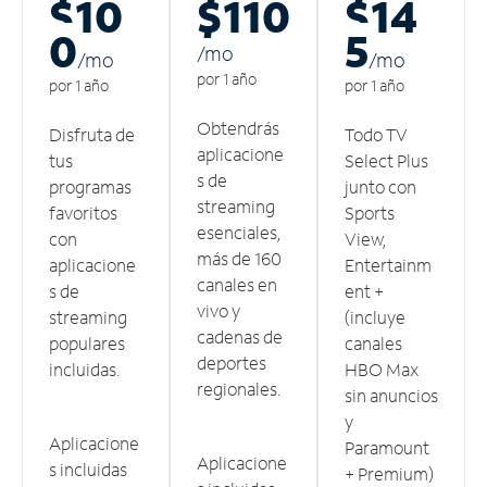
$10
$110
$14
0
5
/m
o
/m
o
/m
o
por 1 año
por 1 año
por 1 año
Obtendrás
Disfruta de
Todo TV
aplicacione
tus
Select Plus
s de
programas
junto con
streaming
favoritos
Sports
esenciales,
con
View,
más de 160
aplicacione
Entertainm
canales en
s de
ent +
vivo y
streaming
(incluye
cadenas de
populares
canales
deportes
incluidas.
HBO Max
regionales.
sin anuncios
y
Aplicacione
Paramount
Aplicacione
s incluidas
+ Premium)