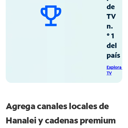
de
TV
n.
° 1
del
país
Explora Sp
TV
Agrega canales locales de
Hanalei y cadenas premium