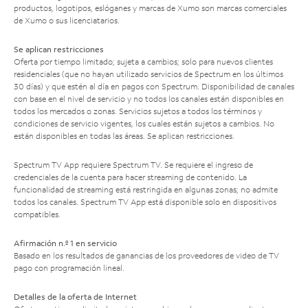
productos, logotipos, eslóganes y marcas de Xumo son marcas comerciales
de Xumo o sus licenciatarios.
Se aplican restricciones
Oferta por tiempo limitado; sujeta a cambios; solo para nuevos clientes
residenciales (que no hayan utilizado servicios de Spectrum en los últimos
30 días) y que estén al día en pagos con Spectrum. Disponibilidad de canales
con base en el nivel de servicio y no todos los canales están disponibles en
todos los mercados o zonas. Servicios sujetos a todos los términos y
condiciones de servicio vigentes, los cuales están sujetos a cambios. No
están disponibles en todas las áreas. Se aplican restricciones.
Spectrum TV App requiere Spectrum TV. Se requiere el ingreso de
credenciales de la cuenta para hacer streaming de contenido. La
funcionalidad de streaming está restringida en algunas zonas; no admite
todos los canales. Spectrum TV App está disponible solo en dispositivos
compatibles.
Afirmación n.º 1 en servicio
Basado en los resultados de ganancias de los proveedores de video de TV
pago con programación lineal.
Detalles de la oferta de Internet