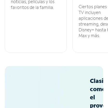
noticias, películas y los
Ciertos planes
favoritos de la familia.
TV incluyen
aplicaciones d
streaming, des
Disney+ hasta
Max y más.
Clasif
como
el
prove