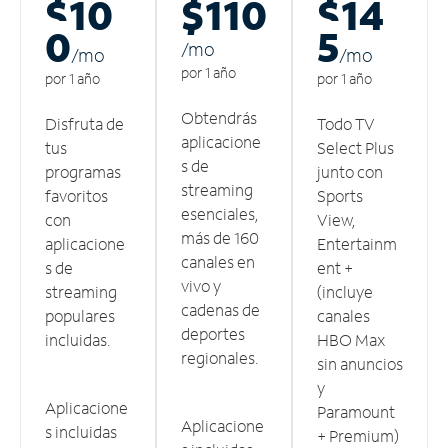
$10
$110
$14
0
5
/m
o
/m
o
/m
o
por 1 año
por 1 año
por 1 año
Obtendrás
Disfruta de
Todo TV
aplicacione
tus
Select Plus
s de
programas
junto con
streaming
favoritos
Sports
esenciales,
con
View,
más de 160
aplicacione
Entertainm
canales en
s de
ent +
vivo y
streaming
(incluye
cadenas de
populares
canales
deportes
incluidas.
HBO Max
regionales.
sin anuncios
y
Aplicacione
Paramount
Aplicacione
s incluidas
+ Premium)