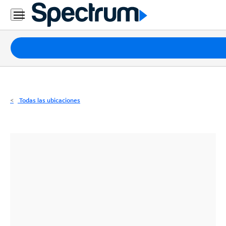
Residencial
Business
Paquetes
Internet
TV
Todas las ubicaciones
Móvil
Teléfono
Residencial
Business
Contáctanos
Inglés