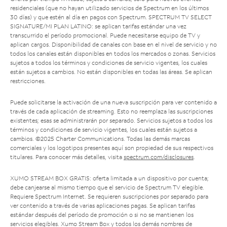
residenciales (que no hayan utilizado servicios de Spectrum en los últimos
30 días) y que estén al día en pagos con Spectrum. SPECTRUM TV SELECT
SIGNATURE/MI PLAN LATINO: se aplican tarifas estándar una vez
transcurrido el período promocional. Puede necesitarse equipo de TV y
aplican cargos. Disponibilidad de canales con base en el nivel de servicio y no
todos los canales están disponibles en todos los mercados o zonas. Servicios
sujetos a todos los términos y condiciones de servicio vigentes, los cuales
están sujetos a cambios. No están disponibles en todas las áreas. Se aplican
restricciones.
Puede solicitarse la activación de una nueva suscripción para ver contenido a
través de cada aplicación de streaming. Esto no reemplaza las suscripciones
existentes; esas se administrarán por separado. Servicios sujetos a todos los
términos y condiciones de servicio vigentes, los cuales están sujetos a
cambios. ©2025 Charter Communications. Todas las demás marcas
comerciales y los logotipos presentes aquí son propiedad de sus respectivos
titulares. Para conocer más detalles, visita
spectrum.com/disclosures
.
XUMO STREAM BOX GRATIS: oferta limitada a un dispositivo por cuenta;
debe canjearse al mismo tiempo que el servicio de Spectrum TV elegible.
Requiere Spectrum Internet. Se requieren suscripciones por separado para
ver contenido a través de varias aplicaciones pagas. Se aplican tarifas
estándar después del período de promoción o si no se mantienen los
servicios elegibles. Xumo Stream Box y todos los demás nombres de