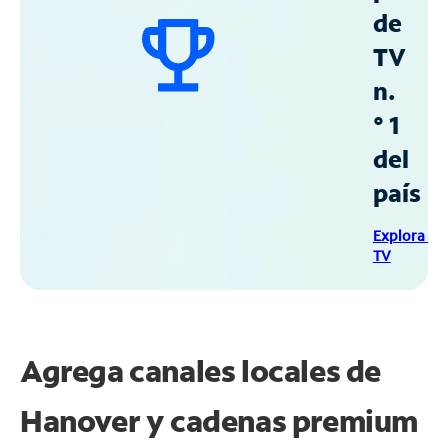
de
TV
n.
° 1
del
país
Explora Sp
TV
Agrega canales locales de
Hanover y cadenas premium