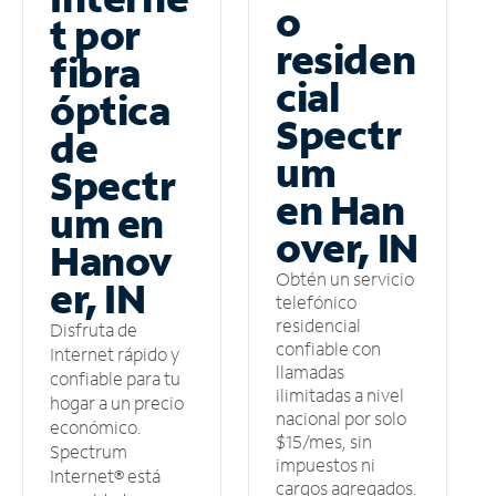
o
t por
residen
fibra
cial
óptica
Spectr
de
um
Spectr
en Han
um en
over, IN
Hanov
Obtén un servicio
er, IN
telefónico
residencial
Disfruta de
confiable con
Internet rápido y
llamadas
confiable para tu
ilimitadas a nivel
hogar a un precio
nacional por solo
económico.
$15/mes, sin
Spectrum
impuestos ni
Internet® está
cargos agregados.