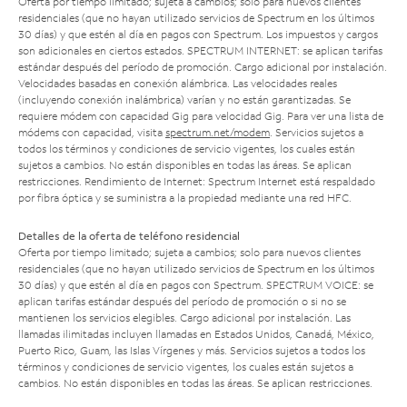
Oferta por tiempo limitado; sujeta a cambios; solo para nuevos clientes
residenciales (que no hayan utilizado servicios de Spectrum en los últimos
30 días) y que estén al día en pagos con Spectrum. Los impuestos y cargos
son adicionales en ciertos estados. SPECTRUM INTERNET: se aplican tarifas
estándar después del período de promoción. Cargo adicional por instalación.
Velocidades basadas en conexión alámbrica. Las velocidades reales
(incluyendo conexión inalámbrica) varían y no están garantizadas. Se
requiere módem con capacidad Gig para velocidad Gig. Para ver una lista de
módems con capacidad, visita
spectrum.net/modem
. Servicios sujetos a
todos los términos y condiciones de servicio vigentes, los cuales están
sujetos a cambios. No están disponibles en todas las áreas. Se aplican
restricciones. Rendimiento de Internet: Spectrum Internet está respaldado
por fibra óptica y se suministra a la propiedad mediante una red HFC.
Detalles de la oferta de teléfono residencial
Oferta por tiempo limitado; sujeta a cambios; solo para nuevos clientes
residenciales (que no hayan utilizado servicios de Spectrum en los últimos
30 días) y que estén al día en pagos con Spectrum. SPECTRUM VOICE: se
aplican tarifas estándar después del período de promoción o si no se
mantienen los servicios elegibles. Cargo adicional por instalación. Las
llamadas ilimitadas incluyen llamadas en Estados Unidos, Canadá, México,
Puerto Rico, Guam, las Islas Vírgenes y más. Servicios sujetos a todos los
términos y condiciones de servicio vigentes, los cuales están sujetos a
cambios. No están disponibles en todas las áreas. Se aplican restricciones.