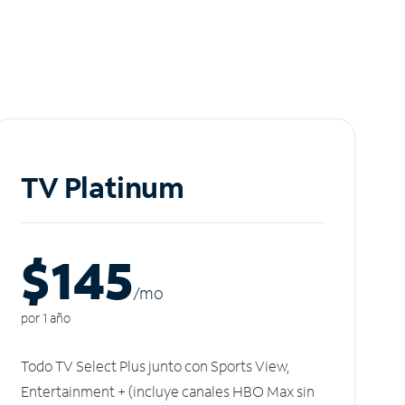
TV Platinum
$145
/m
o
por 1 año
Todo TV Select Plus junto con Sports View,
Entertainment + (incluye canales HBO Max sin