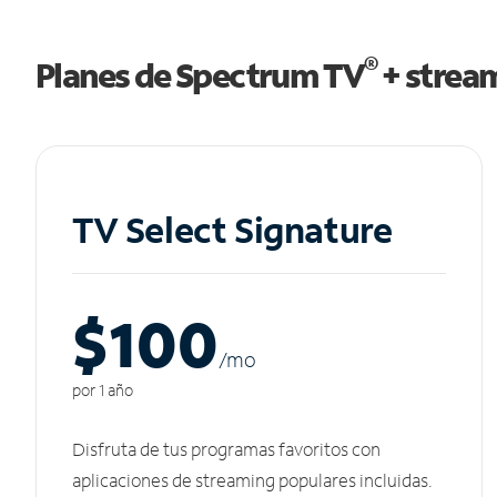
®
Planes de Spectrum TV
+ strea
TV Select Signature
$100
/m
o
por 1 año
Disfruta de tus programas favoritos con
aplicaciones de streaming populares incluidas.