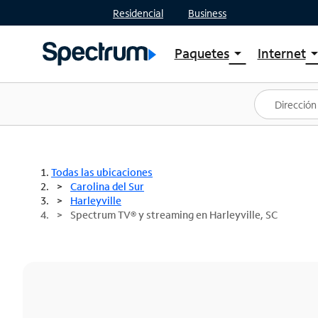
Residencial
Business
Paquetes
Internet
arrow_drop_down
arrow_drop
Ver paquetes
Spectr
Spectrum One
Planes
Mejores ofertas
Spectr
Ofertas en tu área
Intern
Todas las ubicaciones
Carolina del Sur
Harleyville
Spectrum TV® y streaming en Harleyville, SC