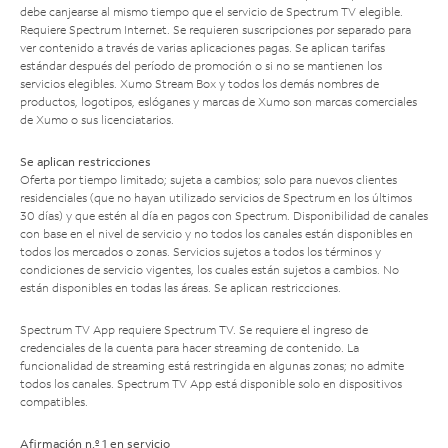
debe canjearse al mismo tiempo que el servicio de Spectrum TV elegible.
Requiere Spectrum Internet. Se requieren suscripciones por separado para
ver contenido a través de varias aplicaciones pagas. Se aplican tarifas
estándar después del período de promoción o si no se mantienen los
servicios elegibles. Xumo Stream Box y todos los demás nombres de
productos, logotipos, eslóganes y marcas de Xumo son marcas comerciales
de Xumo o sus licenciatarios.
Se aplican restricciones
Oferta por tiempo limitado; sujeta a cambios; solo para nuevos clientes
residenciales (que no hayan utilizado servicios de Spectrum en los últimos
30 días) y que estén al día en pagos con Spectrum. Disponibilidad de canales
con base en el nivel de servicio y no todos los canales están disponibles en
todos los mercados o zonas. Servicios sujetos a todos los términos y
condiciones de servicio vigentes, los cuales están sujetos a cambios. No
están disponibles en todas las áreas. Se aplican restricciones.
Spectrum TV App requiere Spectrum TV. Se requiere el ingreso de
credenciales de la cuenta para hacer streaming de contenido. La
funcionalidad de streaming está restringida en algunas zonas; no admite
todos los canales. Spectrum TV App está disponible solo en dispositivos
compatibles.
Afirmación n.º 1 en servicio