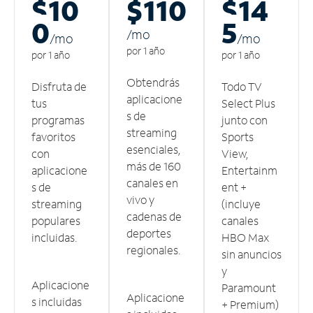
$10
$110
$14
0
5
/m
o
/m
o
/m
o
por 1 año
por 1 año
por 1 año
Obtendrás
Disfruta de
Todo TV
aplicacione
tus
Select Plus
s de
programas
junto con
streaming
favoritos
Sports
esenciales,
con
View,
más de 160
aplicacione
Entertainm
canales en
s de
ent +
vivo y
streaming
(incluye
cadenas de
populares
canales
deportes
incluidas.
HBO Max
regionales.
sin anuncios
y
Aplicacione
Paramount
Aplicacione
s incluidas
+ Premium)