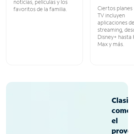
noticias, películas y los
Ciertos planes
favoritos de la familia.
TV incluyen
aplicaciones d
streaming, des
Disney+ hasta
Max y más.
Clasif
como
el
prove