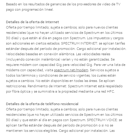
Basado en los resultados de ganancias de los proveedores de video de TV
pago con programación lineal.
Detalles de la oferta de Internet
Oferta por tiempo limitado; sujeta a cambios; solo para nuevos clientes
residenciales (que no hayan utilizado servicios de Spectrum en los últimos
30 días) y que estén al día en pagos con Spectrum. Los impuestos y cargos
son adicionales en ciertos estados. SPECTRUM INTERNET: se aplican tarifas
estándar después del período de promoción. Cargo adicional por instalación.
Velocidades basadas en conexión alámbrica. Las velocidades reales
(incluyendo conexión inalámbrica) varían y no están garantizadas. Se
requiere módem con capacidad Gig para velocidad Gig. Para ver una lista de
módems con capacidad, visita
spectrum.net/modem
. Servicios sujetos a
todos los términos y condiciones de servicio vigentes, los cuales están
sujetos a cambios. No están disponibles en todas las áreas. Se aplican
restricciones. Rendimiento de Internet: Spectrum Internet está respaldado
por fibra óptica y se suministra a la propiedad mediante una red HFC.
Detalles de la oferta de teléfono residencial
Oferta por tiempo limitado; sujeta a cambios; solo para nuevos clientes
residenciales (que no hayan utilizado servicios de Spectrum en los últimos
30 días) y que estén al día en pagos con Spectrum. SPECTRUM VOICE: se
aplican tarifas estándar después del período de promoción o si no se
mantienen los servicios elegibles. Cargo adicional por instalación. Las