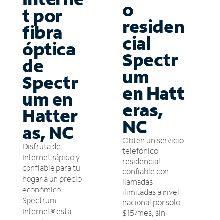
o
t por
residen
fibra
cial
óptica
Spectr
de
um
Spectr
en Hatt
um en
eras,
Hatter
NC
as, NC
Obtén un servicio
Disfruta de
telefónico
Internet rápido y
residencial
confiable para tu
confiable con
hogar a un precio
llamadas
económico.
ilimitadas a nivel
Spectrum
nacional por solo
Internet® está
$15/mes, sin