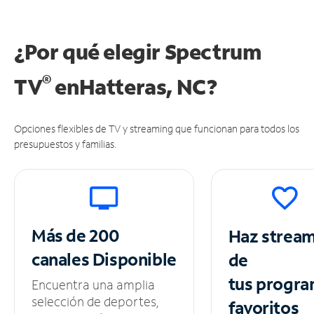
¿Por qué elegir Spectrum
®
TV
en
Hatteras, NC?
Opciones flexibles de TV y streaming que funcionan para todos los
presupuestos y familias.
Más de 200
Haz strea
canales
Disponible
de
tus
progra
Encuentra una amplia
selección de deportes,
favoritos