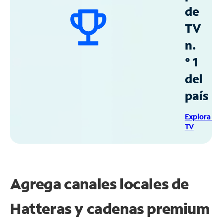
de
TV
n.
° 1
del
país
Explora Sp
TV
Agrega canales locales de
Hatteras y cadenas premium