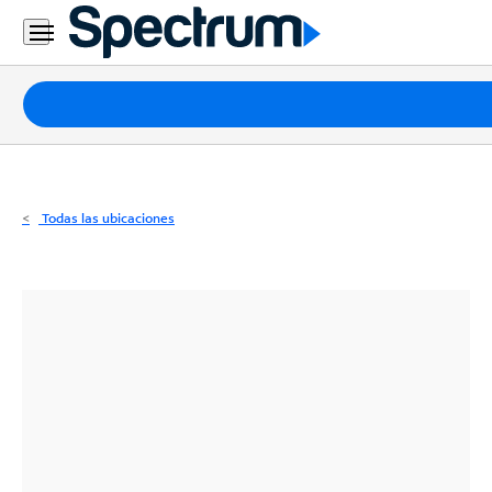
Residencial
Business
Paquetes
Internet
TV
Todas las ubicaciones
Móvil
Teléfono
Residencial
Business
Contáctanos
Inglés