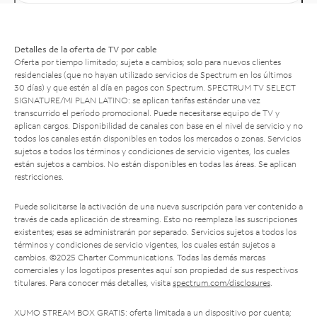
Detalles de la oferta de TV por cable
Oferta por tiempo limitado; sujeta a cambios; solo para nuevos clientes
residenciales (que no hayan utilizado servicios de Spectrum en los últimos
30 días) y que estén al día en pagos con Spectrum. SPECTRUM TV SELECT
SIGNATURE/MI PLAN LATINO: se aplican tarifas estándar una vez
transcurrido el período promocional. Puede necesitarse equipo de TV y
aplican cargos. Disponibilidad de canales con base en el nivel de servicio y no
todos los canales están disponibles en todos los mercados o zonas. Servicios
sujetos a todos los términos y condiciones de servicio vigentes, los cuales
están sujetos a cambios. No están disponibles en todas las áreas. Se aplican
restricciones.
Puede solicitarse la activación de una nueva suscripción para ver contenido a
través de cada aplicación de streaming. Esto no reemplaza las suscripciones
existentes; esas se administrarán por separado. Servicios sujetos a todos los
términos y condiciones de servicio vigentes, los cuales están sujetos a
cambios. ©2025 Charter Communications. Todas las demás marcas
comerciales y los logotipos presentes aquí son propiedad de sus respectivos
titulares. Para conocer más detalles, visita
spectrum.com/disclosures
.
XUMO STREAM BOX GRATIS: oferta limitada a un dispositivo por cuenta;