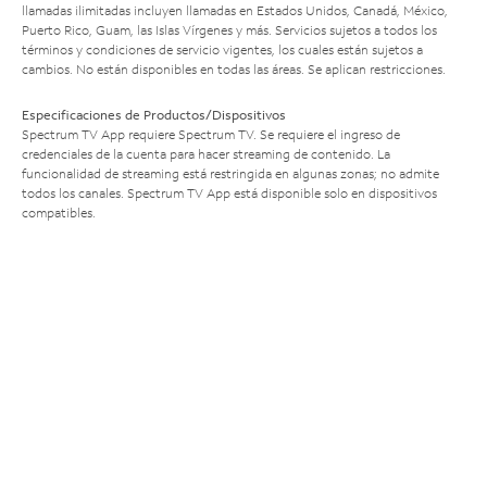
llamadas ilimitadas incluyen llamadas en Estados Unidos, Canadá, México,
Puerto Rico, Guam, las Islas Vírgenes y más. Servicios sujetos a todos los
términos y condiciones de servicio vigentes, los cuales están sujetos a
cambios. No están disponibles en todas las áreas. Se aplican restricciones.
Especificaciones de Productos/Dispositivos
Spectrum TV App requiere Spectrum TV. Se requiere el ingreso de
credenciales de la cuenta para hacer streaming de contenido. La
funcionalidad de streaming está restringida en algunas zonas; no admite
todos los canales. Spectrum TV App está disponible solo en dispositivos
compatibles.