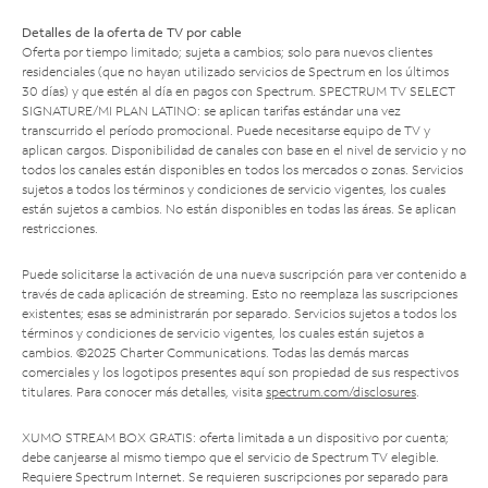
Detalles de la oferta de TV por cable
Oferta por tiempo limitado; sujeta a cambios; solo para nuevos clientes
residenciales (que no hayan utilizado servicios de Spectrum en los últimos
30 días) y que estén al día en pagos con Spectrum. SPECTRUM TV SELECT
SIGNATURE/MI PLAN LATINO: se aplican tarifas estándar una vez
transcurrido el período promocional. Puede necesitarse equipo de TV y
aplican cargos. Disponibilidad de canales con base en el nivel de servicio y no
todos los canales están disponibles en todos los mercados o zonas. Servicios
sujetos a todos los términos y condiciones de servicio vigentes, los cuales
están sujetos a cambios. No están disponibles en todas las áreas. Se aplican
restricciones.
Puede solicitarse la activación de una nueva suscripción para ver contenido a
través de cada aplicación de streaming. Esto no reemplaza las suscripciones
existentes; esas se administrarán por separado. Servicios sujetos a todos los
términos y condiciones de servicio vigentes, los cuales están sujetos a
cambios. ©2025 Charter Communications. Todas las demás marcas
comerciales y los logotipos presentes aquí son propiedad de sus respectivos
titulares. Para conocer más detalles, visita
spectrum.com/disclosures
.
XUMO STREAM BOX GRATIS: oferta limitada a un dispositivo por cuenta;
debe canjearse al mismo tiempo que el servicio de Spectrum TV elegible.
Requiere Spectrum Internet. Se requieren suscripciones por separado para