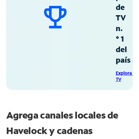
de
TV
n.
° 1
del
país
Explora Sp
TV
Agrega canales locales de
Havelock y cadenas