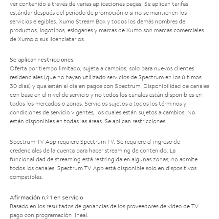
ver contenido a través de varias aplicaciones pagas. Se aplican tarifas
estándar después del período de promoción o si no se mantienen los
servicios elegibles. Xumo Stream Box y todos los demás nombres de
productos, logotipos, eslóganes y marcas de Xumo son marcas comerciales
de Xumo o sus licenciatarios.
Se aplican restricciones
Oferta por tiempo limitado; sujeta a cambios; solo para nuevos clientes
residenciales (que no hayan utilizado servicios de Spectrum en los últimos
30 días) y que estén al día en pagos con Spectrum. Disponibilidad de canales
con base en el nivel de servicio y no todos los canales están disponibles en
todos los mercados o zonas. Servicios sujetos a todos los términos y
condiciones de servicio vigentes, los cuales están sujetos a cambios. No
están disponibles en todas las áreas. Se aplican restricciones.
Spectrum TV App requiere Spectrum TV. Se requiere el ingreso de
credenciales de la cuenta para hacer streaming de contenido. La
funcionalidad de streaming está restringida en algunas zonas; no admite
todos los canales. Spectrum TV App está disponible solo en dispositivos
compatibles.
Afirmación n.º 1 en servicio
Basado en los resultados de ganancias de los proveedores de video de TV
pago con programación lineal.