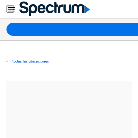
Residencial
Business
Paquetes
Internet
TV
Todas las ubicaciones
Móvil
Teléfono
Residencial
Business
Contáctanos
Inglés