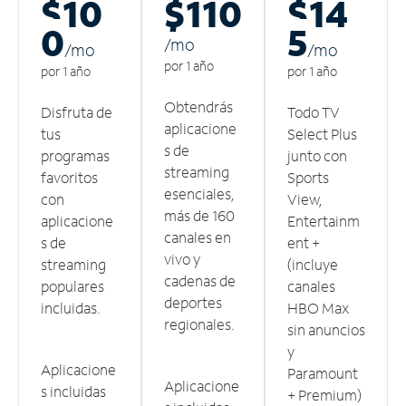
$10
$110
$14
0
5
/m
o
/m
o
/m
o
por 1 año
por 1 año
por 1 año
Obtendrás
Disfruta de
Todo TV
aplicacione
tus
Select Plus
s de
programas
junto con
streaming
favoritos
Sports
esenciales,
con
View,
más de 160
aplicacione
Entertainm
canales en
s de
ent +
vivo y
streaming
(incluye
cadenas de
populares
canales
deportes
incluidas.
HBO Max
regionales.
sin anuncios
y
Aplicacione
Paramount
Aplicacione
s incluidas
+ Premium)