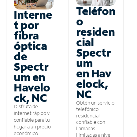
Teléfon
Interne
o
t por
residen
fibra
cial
óptica
Spectr
de
um
Spectr
en Hav
um en
elock,
Havelo
NC
ck, NC
Obtén un servicio
Disfruta de
telefónico
Internet rápido y
residencial
confiable para tu
confiable con
hogar a un precio
llamadas
económico.
ilimitadas a nivel