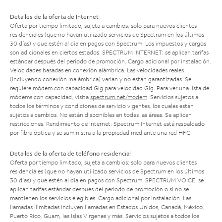
Detalles de la oferta de Internet
Oferta por tiempo limitado; sujeta a cambios; solo para nuevos clientes
residenciales (que no hayan utilizado servicios de Spectrum en los últimos
30 días) y que estén al día en pagos con Spectrum. Los impuestos y cargos
son adicionales en ciertos estados. SPECTRUM INTERNET: se aplican tarifas
estándar después del período de promoción. Cargo adicional por instalación.
Velocidades basadas en conexión alámbrica. Las velocidades reales
(incluyendo conexión inalámbrica) varían y no están garantizadas. Se
requiere módem con capacidad Gig para velocidad Gig. Para ver una lista de
módems con capacidad, visita
spectrum.net/modem
. Servicios sujetos a
todos los términos y condiciones de servicio vigentes, los cuales están
sujetos a cambios. No están disponibles en todas las áreas. Se aplican
restricciones. Rendimiento de Internet: Spectrum Internet está respaldado
por fibra óptica y se suministra a la propiedad mediante una red HFC.
Detalles de la oferta de teléfono residencial
Oferta por tiempo limitado; sujeta a cambios; solo para nuevos clientes
residenciales (que no hayan utilizado servicios de Spectrum en los últimos
30 días) y que estén al día en pagos con Spectrum. SPECTRUM VOICE: se
aplican tarifas estándar después del período de promoción o si no se
mantienen los servicios elegibles. Cargo adicional por instalación. Las
llamadas ilimitadas incluyen llamadas en Estados Unidos, Canadá, México,
Puerto Rico, Guam, las Islas Vírgenes y más. Servicios sujetos a todos los