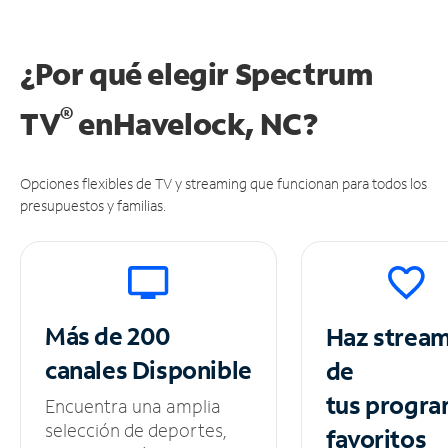
¿Por qué elegir Spectrum
®
TV
en
Havelock, NC?
Opciones flexibles de TV y streaming que funcionan para todos los
presupuestos y familias.
Más de 200
Haz strea
canales
Disponible
de
tus
progra
Encuentra una amplia
selección de deportes,
favoritos