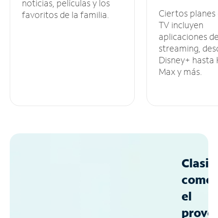
noticias, películas y los
Ciertos planes
favoritos de la familia.
TV incluyen
aplicaciones d
streaming, des
Disney+ hasta
Max y más.
Clasif
como
el
prove