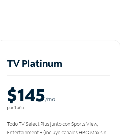
TV Platinum
$145
/m
o
por 1 año
Todo TV Select Plus junto con Sports View,
Entertainment + (incluye canales HBO Max sin