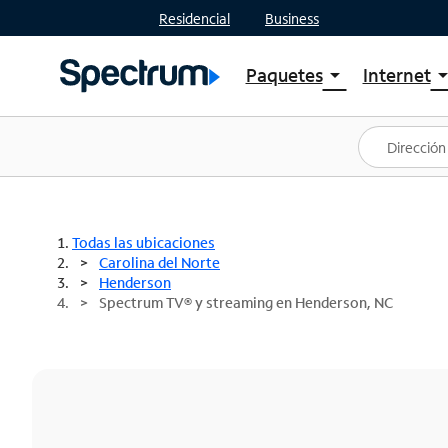
Residencial
Business
Paquetes
Internet
arrow_drop_down
arrow_drop
Ver paquetes
Spectr
Spectrum One
Planes
Mejores ofertas
Spectr
Ofertas en tu área
Intern
Todas las ubicaciones
Carolina del Norte
Henderson
Spectrum TV® y streaming en Henderson, NC