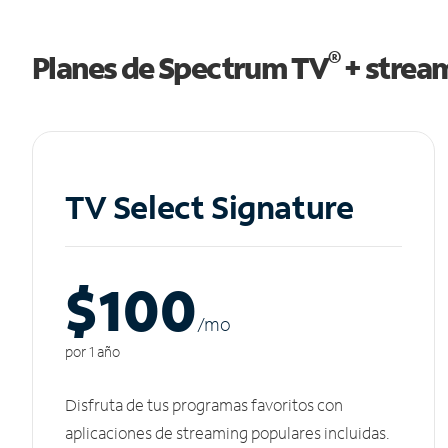
®
Planes de Spectrum TV
+ strea
TV Select Signature
$100
/m
o
por 1 año
Disfruta de tus programas favoritos con
aplicaciones de streaming populares incluidas.