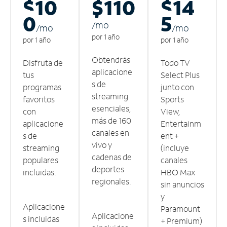
$10
$110
$14
0
5
/m
o
/m
o
/m
o
por 1 año
por 1 año
por 1 año
Obtendrás
Disfruta de
Todo TV
aplicacione
tus
Select Plus
s de
programas
junto con
streaming
favoritos
Sports
esenciales,
con
View,
más de 160
aplicacione
Entertainm
canales en
s de
ent +
vivo y
streaming
(incluye
cadenas de
populares
canales
deportes
incluidas.
HBO Max
regionales.
sin anuncios
y
Aplicacione
Paramount
Aplicacione
s incluidas
+ Premium)