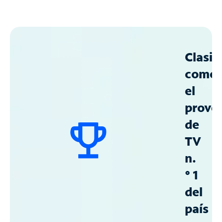
Clasif
como
el
prove
de
TV
n.
° 1
del
país