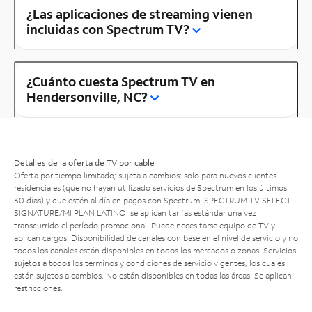
¿Las aplicaciones de streaming vienen
incluidas con Spectrum TV?
¿Cuánto cuesta Spectrum TV en
Hendersonville, NC?
Detalles de la oferta de TV por cable
Oferta por tiempo limitado; sujeta a cambios; solo para nuevos clientes
residenciales (que no hayan utilizado servicios de Spectrum en los últimos
30 días) y que estén al día en pagos con Spectrum. SPECTRUM TV SELECT
SIGNATURE/MI PLAN LATINO: se aplican tarifas estándar una vez
transcurrido el período promocional. Puede necesitarse equipo de TV y
aplican cargos. Disponibilidad de canales con base en el nivel de servicio y no
todos los canales están disponibles en todos los mercados o zonas. Servicios
sujetos a todos los términos y condiciones de servicio vigentes, los cuales
están sujetos a cambios. No están disponibles en todas las áreas. Se aplican
restricciones.