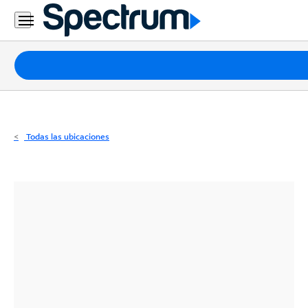
Residencial
Business
Paquetes
Internet
TV
Todas las ubicaciones
Móvil
Teléfono
Residencial
Business
Contáctanos
Inglés