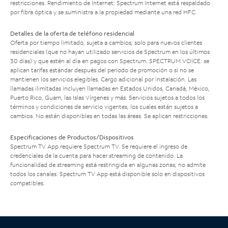
restricciones. Rendimiento de Internet: Spectrum Internet está respaldado
por fibra óptica y se suministra a la propiedad mediante una red HFC.
Detalles de la oferta de teléfono residencial
Oferta por tiempo limitado; sujeta a cambios; solo para nuevos clientes
residenciales (que no hayan utilizado servicios de Spectrum en los últimos
30 días) y que estén al día en pagos con Spectrum. SPECTRUM VOICE: se
aplican tarifas estándar después del período de promoción o si no se
mantienen los servicios elegibles. Cargo adicional por instalación. Las
llamadas ilimitadas incluyen llamadas en Estados Unidos, Canadá, México,
Puerto Rico, Guam, las Islas Vírgenes y más. Servicios sujetos a todos los
términos y condiciones de servicio vigentes, los cuales están sujetos a
cambios. No están disponibles en todas las áreas. Se aplican restricciones.
Especificaciones de Productos/Dispositivos
Spectrum TV App requiere Spectrum TV. Se requiere el ingreso de
credenciales de la cuenta para hacer streaming de contenido. La
funcionalidad de streaming está restringida en algunas zonas; no admite
todos los canales. Spectrum TV App está disponible solo en dispositivos
compatibles.