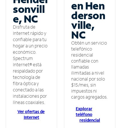
en Hen
sonvill
derson
e, NC
ville,
Disfruta de
NC
Internet rápido y
confiable para tu
Obtén un servicio
hogar a un precio
telefónico
económico.
residencial
Spectrum
confiable con
Internet® está
llamadas
respaldado por
ilimitadas a nivel
tecnología de
nacional por solo
fibra óptica y
$15/mes, sin
conectado a las
impuestos ni
instalaciones por
cargos agregados.
líneas coaxiales.
Explorar
Ver ofertas de
teléfono
Internet
residencial