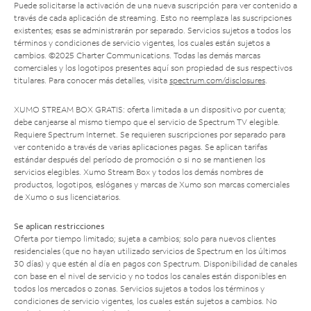
Puede solicitarse la activación de una nueva suscripción para ver contenido a
través de cada aplicación de streaming. Esto no reemplaza las suscripciones
existentes; esas se administrarán por separado. Servicios sujetos a todos los
términos y condiciones de servicio vigentes, los cuales están sujetos a
cambios. ©2025 Charter Communications. Todas las demás marcas
comerciales y los logotipos presentes aquí son propiedad de sus respectivos
titulares. Para conocer más detalles, visita
spectrum.com/disclosures
.
XUMO STREAM BOX GRATIS: oferta limitada a un dispositivo por cuenta;
debe canjearse al mismo tiempo que el servicio de Spectrum TV elegible.
Requiere Spectrum Internet. Se requieren suscripciones por separado para
ver contenido a través de varias aplicaciones pagas. Se aplican tarifas
estándar después del período de promoción o si no se mantienen los
servicios elegibles. Xumo Stream Box y todos los demás nombres de
productos, logotipos, eslóganes y marcas de Xumo son marcas comerciales
de Xumo o sus licenciatarios.
Se aplican restricciones
Oferta por tiempo limitado; sujeta a cambios; solo para nuevos clientes
residenciales (que no hayan utilizado servicios de Spectrum en los últimos
30 días) y que estén al día en pagos con Spectrum. Disponibilidad de canales
con base en el nivel de servicio y no todos los canales están disponibles en
todos los mercados o zonas. Servicios sujetos a todos los términos y
condiciones de servicio vigentes, los cuales están sujetos a cambios. No