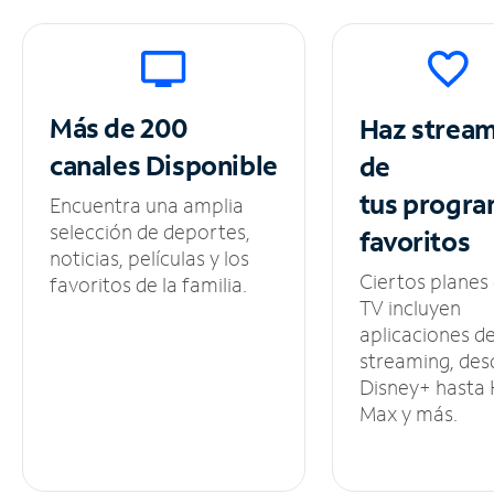
Más de 200
Haz strea
canales
Disponible
de
tus
progra
Encuentra una amplia
selección de deportes,
favoritos
noticias, películas y los
Ciertos planes
favoritos de la familia.
TV incluyen
aplicaciones d
streaming, des
Disney+ hasta
Max y más.