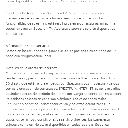
están disponibles en todas las áreas. Se aplican restricciones.
Spectrum TV App requiere Spectrum TV. Se requiere el ingreso de
credenciales de la cuenta para hacer streaming de contenido. La
funcionalidad de streaming está restringida en algunas zonas; no admite
todos los canales. Spectrum TV App está disponible solo en dispositivos
compatibles.
Afirmación n.º 1 en servicio
Basado en los resultados de ganancias de los proveedores de video de TV
pago con programación lineal.
Detalles de la oferta de Internet
Oferta por tiempo limitado; sujeta a cambios; solo para nuevos clientes
residenciales (que no hayan utilizado servicios de Spectrum en los últimos
30 días) y que estén al día en pagos con Spectrum. Los impuestos y cargos
son adicionales en ciertos estados. SPECTRUM INTERNET: se aplican tarifas
estándar después del período de promoción. Cargo adicional por instalación.
Velocidades basadas en conexión alámbrica. Las velocidades reales
(incluyendo conexión inalámbrica) varían y no están garantizadas. Se
requiere módem con capacidad Gig para velocidad Gig. Para ver una lista de
módems con capacidad, visita
spectrum.net/modem
. Servicios sujetos a
todos los términos y condiciones de servicio vigentes, los cuales están
sujetos a cambios. No están disponibles en todas las áreas. Se aplican