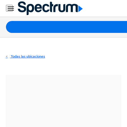
Residencial
Business
Paquetes
Internet
TV
Todas las ubicaciones
Móvil
Teléfono
Residencial
Business
Contáctanos
Inglés