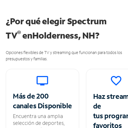
¿Por qué elegir Spectrum
®
TV
en
Holderness, NH?
Opciones flexibles de TV y streaming que funcionan para todos los
presupuestos y familias.
Más de 200
Haz strea
canales
Disponible
de
tus
progra
Encuentra una amplia
selección de deportes,
favoritos