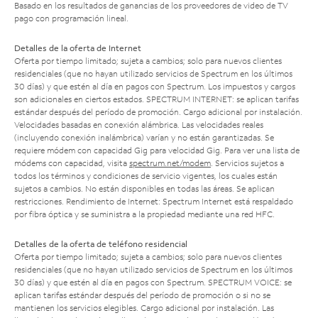
Basado en los resultados de ganancias de los proveedores de video de TV
pago con programación lineal.
Detalles de la oferta de Internet
Oferta por tiempo limitado; sujeta a cambios; solo para nuevos clientes
residenciales (que no hayan utilizado servicios de Spectrum en los últimos
30 días) y que estén al día en pagos con Spectrum. Los impuestos y cargos
son adicionales en ciertos estados. SPECTRUM INTERNET: se aplican tarifas
estándar después del período de promoción. Cargo adicional por instalación.
Velocidades basadas en conexión alámbrica. Las velocidades reales
(incluyendo conexión inalámbrica) varían y no están garantizadas. Se
requiere módem con capacidad Gig para velocidad Gig. Para ver una lista de
módems con capacidad, visita
spectrum.net/modem
. Servicios sujetos a
todos los términos y condiciones de servicio vigentes, los cuales están
sujetos a cambios. No están disponibles en todas las áreas. Se aplican
restricciones. Rendimiento de Internet: Spectrum Internet está respaldado
por fibra óptica y se suministra a la propiedad mediante una red HFC.
Detalles de la oferta de teléfono residencial
Oferta por tiempo limitado; sujeta a cambios; solo para nuevos clientes
residenciales (que no hayan utilizado servicios de Spectrum en los últimos
30 días) y que estén al día en pagos con Spectrum. SPECTRUM VOICE: se
aplican tarifas estándar después del período de promoción o si no se
mantienen los servicios elegibles. Cargo adicional por instalación. Las