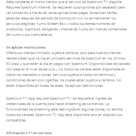
debe canjearse al mismo tiempo que el servicio de Spectrum TV elegible.
Requiere Spectrum Internet. Se requieren suscripciones por separado para
ver contenido a través de varias aplicaciones pagas. Se aplican tarifas
estándar después del período de promoción o si no se mantienen los
servicios elegibles. Xumo Stream Box y todos los demás nombres de
productos, logotipos, eslóganes y marcas de Xumo son marcas comerciales
de Xumo o sus licenciatarios.
Se aplican restricciones
Oferta por tiempo limitado; sujeta a cambios; solo para nuevos clientes
residenciales (que no hayan utilizado servicios de Spectrum en los últimos
30 días) y que estén al día en pagos con Spectrum. Disponibilidad de canales
con base en el nivel de servicio y no todos los canales están disponibles en
todos los mercados o zonas. Servicios sujetos a todos los términos y
condiciones de servicio vigentes, los cuales están sujetos a cambios. No
están disponibles en todas las áreas. Se aplican restricciones.
Spectrum TV App requiere Spectrum TV. Se requiere el ingreso de
credenciales de la cuenta para hacer streaming de contenido. La
funcionalidad de streaming está restringida en algunas zonas; no admite
todos los canales. Spectrum TV App está disponible solo en dispositivos
compatibles.
Afirmación n.º 1 en servicio