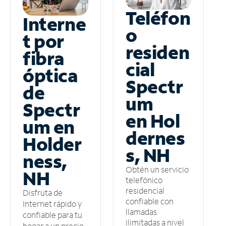
Teléfon
Interne
o
t por
residen
fibra
cial
óptica
Spectr
de
um
Spectr
en Hol
um en
dernes
Holder
s, NH
ness,
Obtén un servicio
NH
telefónico
residencial
Disfruta de
confiable con
Internet rápido y
llamadas
confiable para tu
ilimitadas a nivel
hogar a un precio