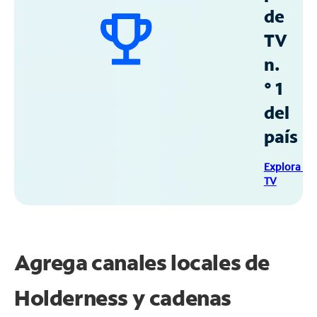
de
TV
n.
° 1
del
país
Explora Sp
TV
Agrega canales locales de
Holderness y cadenas