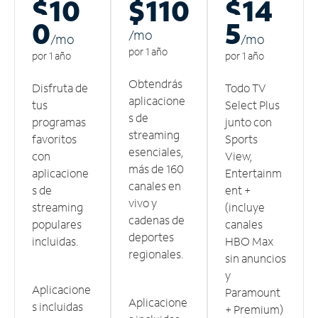
$10
$110
$14
0
5
/m
o
/m
o
/m
o
por 1 año
por 1 año
por 1 año
Obtendrás
Disfruta de
Todo TV
aplicacione
tus
Select Plus
s de
programas
junto con
streaming
favoritos
Sports
esenciales,
con
View,
más de 160
aplicacione
Entertainm
canales en
s de
ent +
vivo y
streaming
(incluye
cadenas de
populares
canales
deportes
incluidas.
HBO Max
regionales.
sin anuncios
y
Aplicacione
Paramount
Aplicacione
s incluidas
+ Premium)