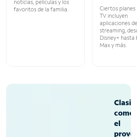
noticias, películas y los
Ciertos planes
favoritos de la familia.
TV incluyen
aplicaciones d
streaming, des
Disney+ hasta
Max y más.
Clasif
como
el
prove