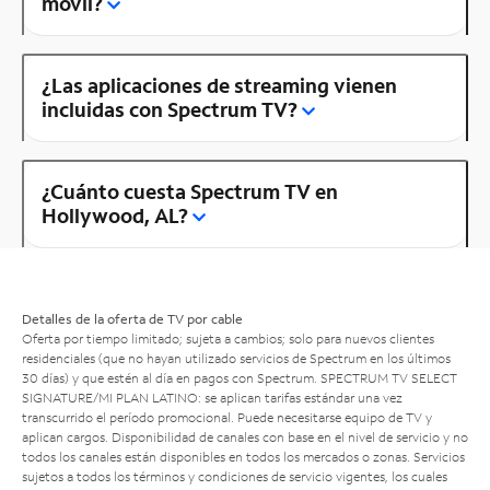
móvil?
¿Las aplicaciones de streaming vienen
incluidas con Spectrum TV?
¿Cuánto cuesta Spectrum TV en
Hollywood, AL?
Detalles de la oferta de TV por cable
Oferta por tiempo limitado; sujeta a cambios; solo para nuevos clientes
residenciales (que no hayan utilizado servicios de Spectrum en los últimos
30 días) y que estén al día en pagos con Spectrum. SPECTRUM TV SELECT
SIGNATURE/MI PLAN LATINO: se aplican tarifas estándar una vez
transcurrido el período promocional. Puede necesitarse equipo de TV y
aplican cargos. Disponibilidad de canales con base en el nivel de servicio y no
todos los canales están disponibles en todos los mercados o zonas. Servicios
sujetos a todos los términos y condiciones de servicio vigentes, los cuales