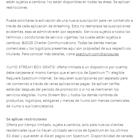
están sujetos a cambios. No están disponibles en todas las áreas. Se aplican
restricciones.
Puede solicitarse la activación de una nueva suscripción para ver contenido a
través de cada aplicación de streaming. Esto no reemplaza las suscripciones
existentes; esas se administrarán por separado. Servicios sujetos a todos los
términos y condiciones de servicio vigentes, los cuales están sujetos a
cambios. ©2025 Charter Communications. Todas las demás marcas
comerciales y los logotipos presentes aquí son propiedad de sus respectivos
titulares. Para conocer más detalles, visita
spectrum.com/disclosures
.
XUMO STREAM BOX GRATIS: oferta limitada a un dispositivo por cuenta;
debe canjearse al mismo tiempo que el servicio de Spectrum TV elegible.
Requiere Spectrum Internet. Se requieren suscripciones por separado para
ver contenido a través de varias aplicaciones pagas. Se aplican tarifas
estándar después del período de promoción o si no se mantienen los
servicios elegibles. Xumo Stream Box y todos los demás nombres de
productos, logotipos, eslóganes y marcas de Xumo son marcas comerciales
de Xumo o sus licenciatarios.
Se aplican restricciones
Oferta por tiempo limitado; sujeta a cambios; solo para nuevos clientes
residenciales (que no hayan utilizado servicios de Spectrum en los últimos
30 días) y que estén al día en pagos con Spectrum. Disponibilidad de canales