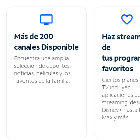
Más de 200
Haz strea
canales
Disponible
de
tus
progra
Encuentra una amplia
selección de deportes,
favoritos
noticias, películas y los
Ciertos planes
favoritos de la familia.
TV incluyen
aplicaciones d
streaming, des
Disney+ hasta
Max y más.