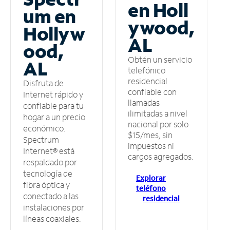
en Holl
um en
ywood,
Hollyw
AL
ood,
Obtén un servicio
AL
telefónico
residencial
Disfruta de
confiable con
Internet rápido y
llamadas
confiable para tu
ilimitadas a nivel
hogar a un precio
nacional por solo
económico.
$15/mes, sin
Spectrum
impuestos ni
Internet® está
cargos agregados.
respaldado por
tecnología de
Explorar
fibra óptica y
teléfono
conectado a las
residencial
instalaciones por
líneas coaxiales.