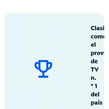
Clasif
como
el
prove
de
TV
n.
° 1
del
país