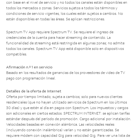
con base en el nivel de servicio y no todos los canales están disponibles en
todos los mercados o zonas. Servicios sujetos a todos los términos y
condiciones de servicio vigentes, los cuales están sujetos a cambios. No
están disponibles en todas las áreas. Se aplican restricciones.
Spectrum TV App requiere Spectrum TV. Se requiere el ingreso de
credenciales de la cuenta para hacer streaming de contenido. La
funcionalidad de streaming está restringida en algunas zonas; no admite
todos los canales. Spectrum TV App está disponible solo en dispositivos
compatibles.
Afirmación n.º 1 en servicio
Basado en los resultados de ganancias de los proveedores de video de TV
pago con programación lineal.
Detalles de la oferta de Internet
Oferta por tiempo limitado; sujeta a cambios; solo para nuevos clientes
residenciales (que no hayan utilizado servicios de Spectrum en los últimos
30 días) y que estén al día en pagos con Spectrum. Los impuestos y cargos
son adicionales en ciertos estados. SPECTRUM INTERNET: se aplican tarifas
estándar después del período de promoción. Cargo adicional por instalación.
Velocidades basadas en conexión alámbrica. Las velocidades reales
(incluyendo conexión inalámbrica) varían y no están garantizadas. Se
requiere módem con capacidad Gig para velocidad Gig. Para ver una lista de