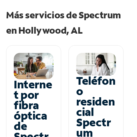
Más servicios de Spectrum
en
Hollywood, AL
Teléfon
Interne
o
t por
residen
fibra
cial
óptica
Spectr
de
um
Spectr