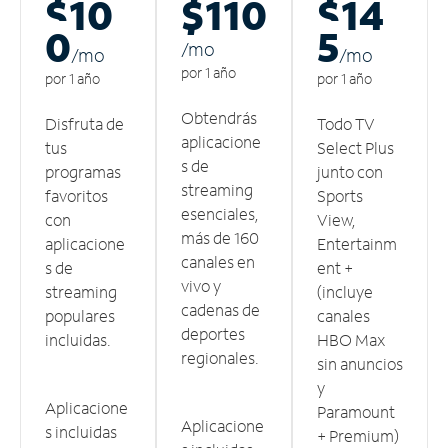
$10
$110
$14
0
5
/m
o
/m
o
/m
o
por 1 año
por 1 año
por 1 año
Obtendrás
Disfruta de
Todo TV
aplicacione
tus
Select Plus
s de
programas
junto con
streaming
favoritos
Sports
esenciales,
con
View,
más de 160
aplicacione
Entertainm
canales en
s de
ent +
vivo y
streaming
(incluye
cadenas de
populares
canales
deportes
incluidas.
HBO Max
regionales.
sin anuncios
y
Aplicacione
Paramount
Aplicacione
s incluidas
+ Premium)