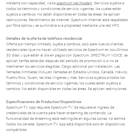
módems con capacidad, visita
spectrum.net/modem
. Servicios sujetos a
todos los términos y condiciones de servicio vigentes, los cuales están
sujetos a cambios. No están disponibles en todas las áreas. Se aplican
restricciones. Rendimiento de Internet: Spectrum Internet está respaldado
por fibra óptica y se suministra a la propiedad mediante una red HFC.
Detalles de la oferta de teléfono residencial
Oferta por tiempo limitado; sujeta a cambios; solo para nuevos clientes
residenciales (que no hayan utilizado servicios de Spectrum en los últimos
30 días) y que estén al día en pagos con Spectrum. SPECTRUM VOICE: se
aplican tarifas estándar después del período de promoción o si no se
mantienen los servicios elegibles. Cargo adicional por instalación. Las
llamadas ilimitadas incluyen llamadas en Estados Unidos, Canadá, México,
Puerto Rico, Guam, las Islas Vírgenes y más. Servicios sujetos a todos los
términos y condiciones de servicio vigentes, los cuales están sujetos a
cambios. No están disponibles en todas las áreas. Se aplican restricciones.
Especificaciones de Productos/Dispositivos
Spectrum TV App requiere Spectrum TV. Se requiere el ingreso de
credenciales de la cuenta para hacer streaming de contenido. La
funcionalidad de streaming está restringida en algunas zonas; no admite
todos los canales. Spectrum TV App está disponible solo en dispositivos
compatibles.