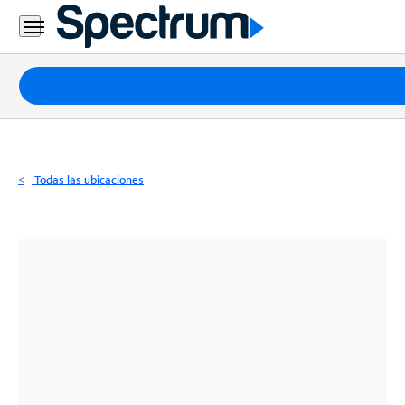
Residencial
Business
Paquetes
Internet
TV
Todas las ubicaciones
Móvil
Teléfono
Residencial
Business
Contáctanos
Inglés