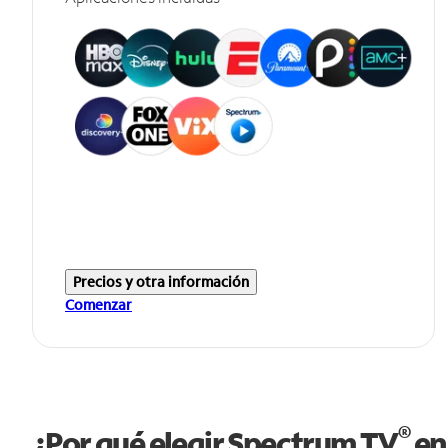
Precios y otra información
Comenzar
®
¿Por qué elegir Spectrum TV
en