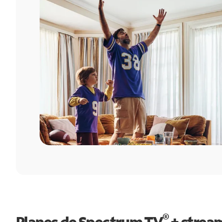
®
Planes de Spectrum TV
+ strea