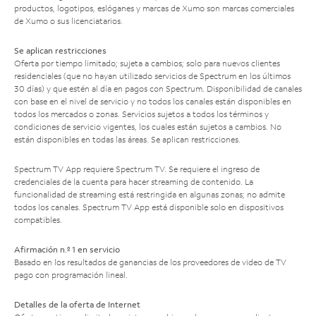
productos, logotipos, eslóganes y marcas de Xumo son marcas comerciales
de Xumo o sus licenciatarios.
Se aplican restricciones
Oferta por tiempo limitado; sujeta a cambios; solo para nuevos clientes
residenciales (que no hayan utilizado servicios de Spectrum en los últimos
30 días) y que estén al día en pagos con Spectrum. Disponibilidad de canales
con base en el nivel de servicio y no todos los canales están disponibles en
todos los mercados o zonas. Servicios sujetos a todos los términos y
condiciones de servicio vigentes, los cuales están sujetos a cambios. No
están disponibles en todas las áreas. Se aplican restricciones.
Spectrum TV App requiere Spectrum TV. Se requiere el ingreso de
credenciales de la cuenta para hacer streaming de contenido. La
funcionalidad de streaming está restringida en algunas zonas; no admite
todos los canales. Spectrum TV App está disponible solo en dispositivos
compatibles.
Afirmación n.º 1 en servicio
Basado en los resultados de ganancias de los proveedores de video de TV
pago con programación lineal.
Detalles de la oferta de Internet