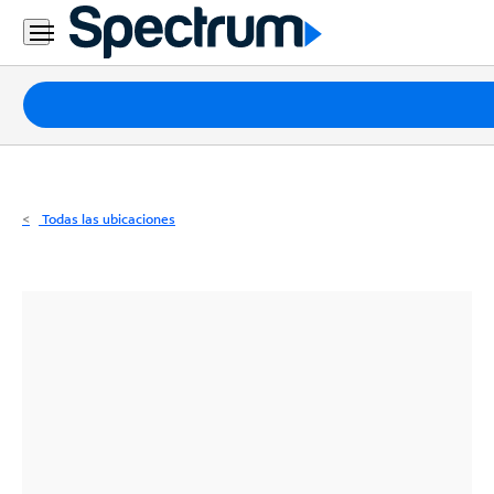
Residencial
Business
Paquetes
Internet
TV
Todas las ubicaciones
Móvil
Teléfono
Residencial
Business
Contáctanos
Inglés