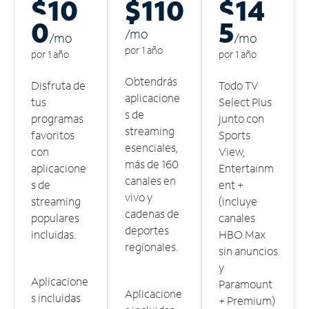
$10
$110
$14
0
5
/m
o
/m
o
/m
o
por 1 año
por 1 año
por 1 año
Obtendrás
Disfruta de
Todo TV
aplicacione
tus
Select Plus
s de
programas
junto con
streaming
favoritos
Sports
esenciales,
con
View,
más de 160
aplicacione
Entertainm
canales en
s de
ent +
vivo y
streaming
(incluye
cadenas de
populares
canales
deportes
incluidas.
HBO Max
regionales.
sin anuncios
y
Aplicacione
Paramount
Aplicacione
s incluidas
+ Premium)