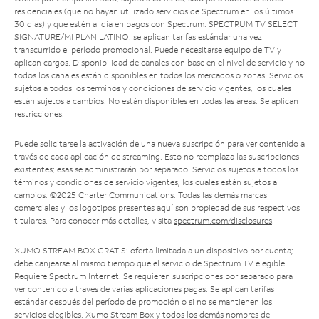
residenciales (que no hayan utilizado servicios de Spectrum en los últimos
30 días) y que estén al día en pagos con Spectrum. SPECTRUM TV SELECT
SIGNATURE/MI PLAN LATINO: se aplican tarifas estándar una vez
transcurrido el período promocional. Puede necesitarse equipo de TV y
aplican cargos. Disponibilidad de canales con base en el nivel de servicio y no
todos los canales están disponibles en todos los mercados o zonas. Servicios
sujetos a todos los términos y condiciones de servicio vigentes, los cuales
están sujetos a cambios. No están disponibles en todas las áreas. Se aplican
restricciones.
Puede solicitarse la activación de una nueva suscripción para ver contenido a
través de cada aplicación de streaming. Esto no reemplaza las suscripciones
existentes; esas se administrarán por separado. Servicios sujetos a todos los
términos y condiciones de servicio vigentes, los cuales están sujetos a
cambios. ©2025 Charter Communications. Todas las demás marcas
comerciales y los logotipos presentes aquí son propiedad de sus respectivos
titulares. Para conocer más detalles, visita
spectrum.com/disclosures
.
XUMO STREAM BOX GRATIS: oferta limitada a un dispositivo por cuenta;
debe canjearse al mismo tiempo que el servicio de Spectrum TV elegible.
Requiere Spectrum Internet. Se requieren suscripciones por separado para
ver contenido a través de varias aplicaciones pagas. Se aplican tarifas
estándar después del período de promoción o si no se mantienen los
servicios elegibles. Xumo Stream Box y todos los demás nombres de