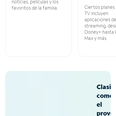
noticias, películas y los
Ciertos planes
favoritos de la familia.
TV incluyen
aplicaciones d
streaming, des
Disney+ hasta
Max y más.
Clasif
como
el
prove