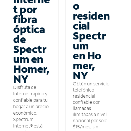
o
t por
residen
fibra
cial
óptica
Spectr
de
um
Spectr
en Ho
um en
mer,
Homer,
NY
NY
Obtén un servicio
Disfruta de
telefónico
Internet rápido y
residencial
confiable para tu
confiable con
hogar a un precio
llamadas
económico.
ilimitadas a nivel
Spectrum
nacional por solo
Internet® está
$15/mes, sin