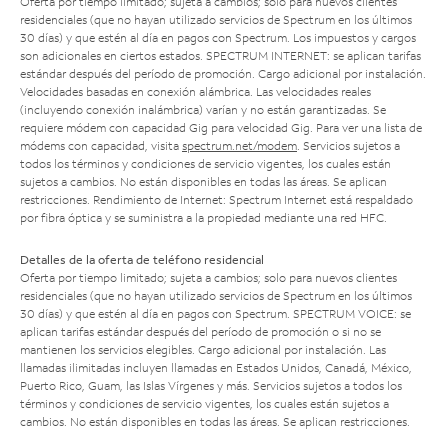
Oferta por tiempo limitado; sujeta a cambios; solo para nuevos clientes
residenciales (que no hayan utilizado servicios de Spectrum en los últimos
30 días) y que estén al día en pagos con Spectrum. Los impuestos y cargos
son adicionales en ciertos estados. SPECTRUM INTERNET: se aplican tarifas
estándar después del período de promoción. Cargo adicional por instalación.
Velocidades basadas en conexión alámbrica. Las velocidades reales
(incluyendo conexión inalámbrica) varían y no están garantizadas. Se
requiere módem con capacidad Gig para velocidad Gig. Para ver una lista de
módems con capacidad, visita
spectrum.net/modem
. Servicios sujetos a
todos los términos y condiciones de servicio vigentes, los cuales están
sujetos a cambios. No están disponibles en todas las áreas. Se aplican
restricciones. Rendimiento de Internet: Spectrum Internet está respaldado
por fibra óptica y se suministra a la propiedad mediante una red HFC.
Detalles de la oferta de teléfono residencial
Oferta por tiempo limitado; sujeta a cambios; solo para nuevos clientes
residenciales (que no hayan utilizado servicios de Spectrum en los últimos
30 días) y que estén al día en pagos con Spectrum. SPECTRUM VOICE: se
aplican tarifas estándar después del período de promoción o si no se
mantienen los servicios elegibles. Cargo adicional por instalación. Las
llamadas ilimitadas incluyen llamadas en Estados Unidos, Canadá, México,
Puerto Rico, Guam, las Islas Vírgenes y más. Servicios sujetos a todos los
términos y condiciones de servicio vigentes, los cuales están sujetos a
cambios. No están disponibles en todas las áreas. Se aplican restricciones.