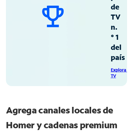
de
TV
n.
° 1
del
país
Explora Sp
TV
Agrega canales locales de
Homer y cadenas premium