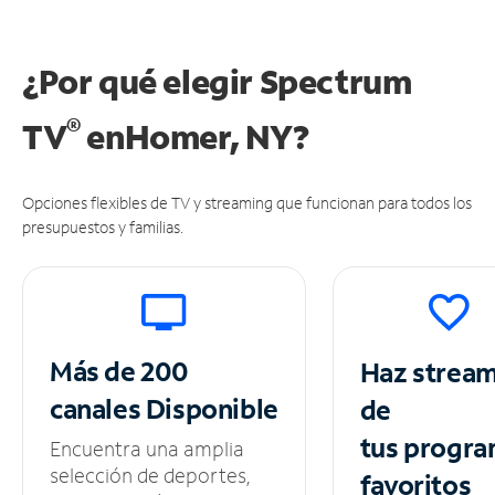
¿Por qué elegir Spectrum
®
TV
en
Homer, NY?
Opciones flexibles de TV y streaming que funcionan para todos los
presupuestos y familias.
Más de 200
Haz strea
canales
Disponible
de
tus
progra
Encuentra una amplia
selección de deportes,
favoritos