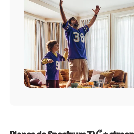
®
Planes de Spectrum TV
+ strea