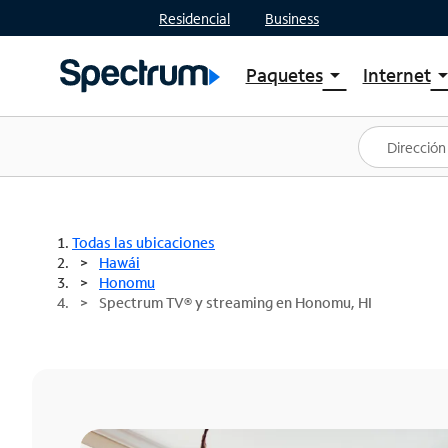
Residencial
Business
Paquetes
Internet
arrow_drop_down
arrow_drop
Ver paquetes
Spectr
Spectrum One
Planes
Mejores ofertas
Spectr
Ofertas en tu área
Intern
Todas las ubicaciones
Hawái
Honomu
Spectrum TV® y streaming en Honomu, HI