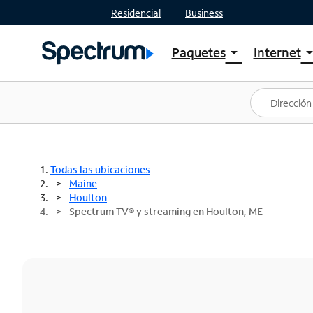
Residencial
Business
Paquetes
Internet
arrow_drop_down
arrow_drop
Ver paquetes
Spectr
Spectrum One
Planes
Mejores ofertas
Spectr
Ofertas en tu área
Intern
Todas las ubicaciones
Maine
Houlton
Spectrum TV® y streaming en Houlton, ME