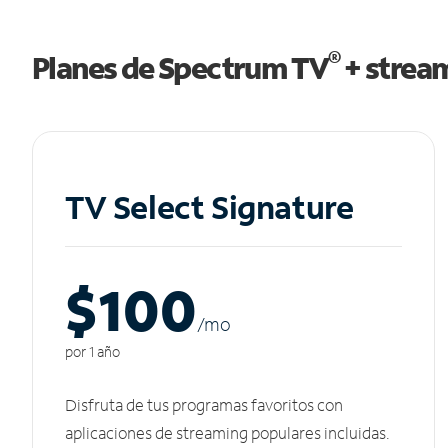
®
Planes de Spectrum TV
+ strea
TV Select Signature
$100
/m
o
por 1 año
Disfruta de tus programas favoritos con
aplicaciones de streaming populares incluidas.