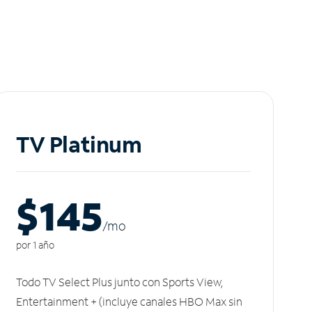
TV Platinum
$145
/m
o
por 1 año
Todo TV Select Plus junto con Sports View,
Entertainment + (incluye canales HBO Max sin