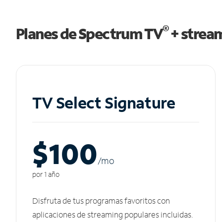
®
Planes de Spectrum TV
+ strea
TV Select Signature
$100
/m
o
por 1 año
Disfruta de tus programas favoritos con
aplicaciones de streaming populares incluidas.