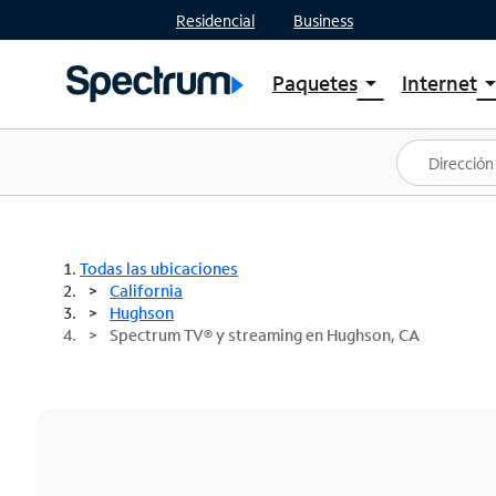
Residencial
Business
Paquetes
Internet
arrow_drop_down
arrow_drop
Ver paquetes
Spectr
Spectrum One
Planes
Mejores ofertas
Spectr
Ofertas en tu área
Intern
Todas las ubicaciones
California
Hughson
Spectrum TV® y streaming en Hughson, CA