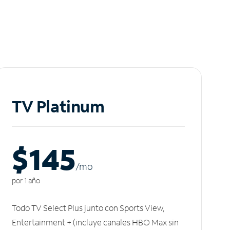
TV Platinum
$145
/m
o
por 1 año
Todo TV Select Plus junto con Sports View,
Entertainment + (incluye canales HBO Max sin