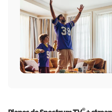
®
Planes de Spectrum TV
+ strea