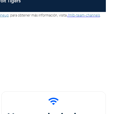
lineup
; para obtener más información, visita
/
mlb-team-channels
.