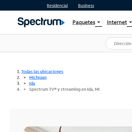
Residencial
Business
Paquetes
Internet
arrow_drop_down
arrow_drop
Ver paquetes
Spectr
Spectrum One
Planes
Mejores ofertas
Spectr
Ofertas en tu área
Intern
Todas las ubicaciones
Michigan
Ida
Spectrum TV® y streaming en Ida, MI