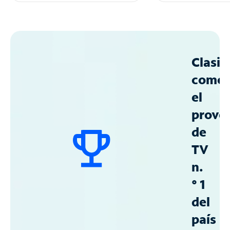
Clasif
como
el
prove
de
TV
n.
° 1
del
país