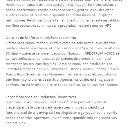
módems con capacidad, visita
spectrum.net/modem
. Servicios sujetos a
todos los términos y condiciones de servicio vigentes, los cuales están
sujetos a cambios. No están disponibles en todas las áreas. Se aplican
restricciones. Rendimiento de Internet: Spectrum Internet está respaldado
por fibra óptica y se suministra a la propiedad mediante una red HFC.
Detalles de la oferta de teléfono residencial
Oferta por tiempo limitado; sujeta a cambios; solo para nuevos clientes
residenciales (que no hayan utilizado servicios de Spectrum en los últimos
30 días) y que estén al día en pagos con Spectrum. SPECTRUM VOICE: se
aplican tarifas estándar después del período de promoción o si no se
mantienen los servicios elegibles. Cargo adicional por instalación. Las
llamadas ilimitadas incluyen llamadas en Estados Unidos, Canadá, México,
Puerto Rico, Guam, las Islas Vírgenes y más. Servicios sujetos a todos los
términos y condiciones de servicio vigentes, los cuales están sujetos a
cambios. No están disponibles en todas las áreas. Se aplican restricciones.
Especificaciones de Productos/Dispositivos
Spectrum TV App requiere Spectrum TV. Se requiere el ingreso de
credenciales de la cuenta para hacer streaming de contenido. La
funcionalidad de streaming está restringida en algunas zonas; no admite
todos los canales. Spectrum TV App está disponible solo en dispositivos
compatibles.