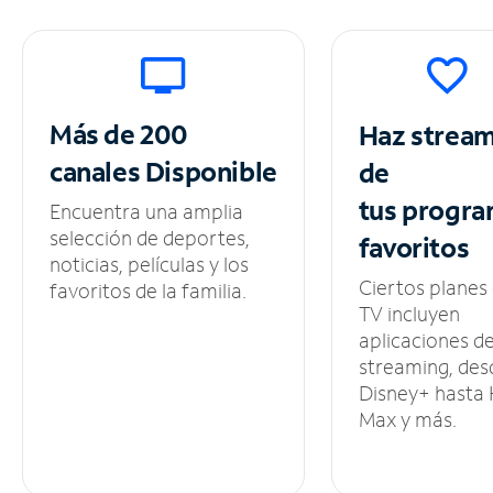
Más de 200
Haz strea
canales
Disponible
de
tus
progra
Encuentra una amplia
selección de deportes,
favoritos
noticias, películas y los
Ciertos planes
favoritos de la familia.
TV incluyen
aplicaciones d
streaming, des
Disney+ hasta
Max y más.