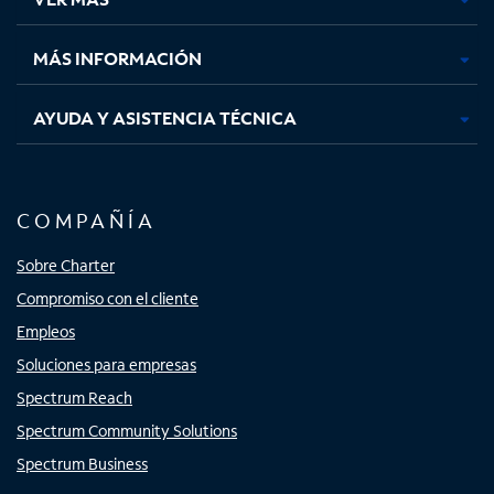
pestaña
pestaña
pestaña
pestaña
nueva
nueva
nueva
nueva
MÁS INFORMACIÓN
AYUDA Y ASISTENCIA TÉCNICA
COMPAÑÍA
Sobre Charter
Compromiso con el cliente
Empleos
Soluciones para empresas
Spectrum Reach
Spectrum Community Solutions
Spectrum Business