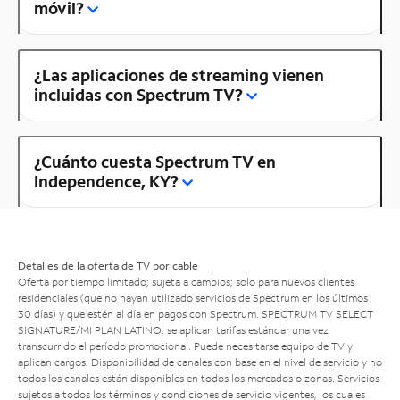
móvil?
¿Las aplicaciones de streaming vienen
incluidas con Spectrum TV?
¿Cuánto cuesta Spectrum TV en
Independence, KY?
Detalles de la oferta de TV por cable
Oferta por tiempo limitado; sujeta a cambios; solo para nuevos clientes
residenciales (que no hayan utilizado servicios de Spectrum en los últimos
30 días) y que estén al día en pagos con Spectrum. SPECTRUM TV SELECT
SIGNATURE/MI PLAN LATINO: se aplican tarifas estándar una vez
transcurrido el período promocional. Puede necesitarse equipo de TV y
aplican cargos. Disponibilidad de canales con base en el nivel de servicio y no
todos los canales están disponibles en todos los mercados o zonas. Servicios
sujetos a todos los términos y condiciones de servicio vigentes, los cuales