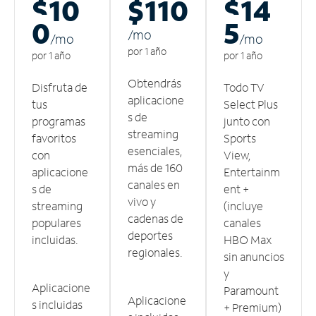
$10
$110
$14
0
5
/m
o
/m
o
/m
o
por 1 año
por 1 año
por 1 año
Obtendrás
Disfruta de
Todo TV
aplicacione
tus
Select Plus
s de
programas
junto con
streaming
favoritos
Sports
esenciales,
con
View,
más de 160
aplicacione
Entertainm
canales en
s de
ent +
vivo y
streaming
(incluye
cadenas de
populares
canales
deportes
incluidas.
HBO Max
regionales.
sin anuncios
y
Aplicacione
Paramount
Aplicacione
s incluidas
+ Premium)