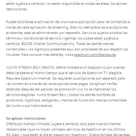
están sujetos a cambios. No están disponibles en todas las áreas. Se aplican
restricciones.
Puede solicitarse la activación de una nueva suscripción para ver contenido a
través de cada aplicación de streaming. Esto no reemplaza las suscripciones
existentes; esas se administrarán por separado. Servicios sujetos a todos los
términos y condiciones de servicio vigentes, los cuales están sujetos a
cambios. ©2025 Charter Communications. Todas las demás marcas
comerciales y los logotipos presentes aquí son propiedad de sus respectivos
titulares. Para conocer más detalles, visita
spectrum.com/disclosures
.
XUMO STREAM BOX GRATIS: oferta limitada a un dispositivo por cuenta;
debe canjearse al mismo tiempo que el servicio de Spectrum TV elegible.
Requiere Spectrum Internet. Se requieren suscripciones por separado para
ver contenido a través de varias aplicaciones pagas. Se aplican tarifas
estándar después del período de promoción o si no se mantienen los
servicios elegibles. Xumo Stream Box y todos los demás nombres de
productos, logotipos, eslóganes y marcas de Xumo son marcas comerciales
de Xumo o sus licenciatarios.
Se aplican restricciones
Oferta por tiempo limitado; sujeta a cambios; solo para nuevos clientes
residenciales (que no hayan utilizado servicios de Spectrum en los últimos
30 días) y que estén al día en pagos con Spectrum. Disponibilidad de canales