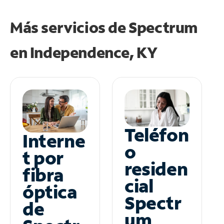
Más servicios de Spectrum
en
Independence, KY
Teléfon
Interne
o
t por
residen
fibra
cial
óptica
Spectr
de
um