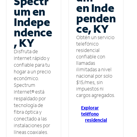
Spectr
en Inde
um en
penden
Indepe
ce, KY
ndence
Obtén un servicio
, KY
telefónico
residencial
Disfruta de
confiable con
Internet rápido y
llamadas
confiable para tu
ilimitadas a nivel
hogar a un precio
nacional por solo
económico.
$15/mes, sin
Spectrum
impuestos ni
Internet® está
cargos agregados.
respaldado por
tecnología de
Explorar
fibra óptica y
teléfono
conectado a las
residencial
instalaciones por
líneas coaxiales.