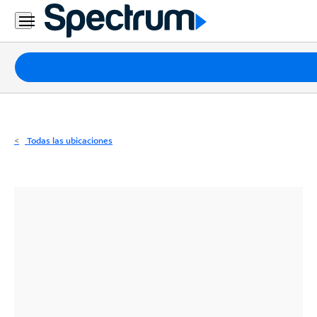
Residencial
Business
Paquetes
Internet
TV
Todas las ubicaciones
Móvil
Teléfono
Residencial
Business
Contáctanos
Inglés