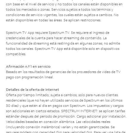
con base en el nivel de servicio y no todos los canales están disponibles en
todos los mercados o zonas. Servicios sujetos a todos los términos y
condiciones de servicio vigentes, los cuales están sujetos a cambios. No
están disponibles en todas las áreas. Se aplican restricciones.
Spectrum TV App requiere Spectrum TV. Se requiere el ingreso de
credenciales de la cuenta para hacer streaming de contenido. La
funcionalidad de streaming está restringida en algunas zonas; no admite
todos los canales. Spectrum TV App está disponible solo en dispositivos
compatibles.
Afirmación n.º 1 en servicio
Basado en los resultados de ganancias de los proveedores de video de TV
pago con programación lineal.
Detalles de la oferta de Internet
Oferta por tiempo limitado; sujeta a cambios; solo para nuevos clientes
residenciales (que no hayan utilizado servicios de Spectrum en los últimos
30 días) y que estén al día en pagos con Spectrum. Los impuestos y cargos
son adicionales en ciertos estados. SPECTRUM INTERNET: se aplican tarifas
estándar después del período de promoción. Cargo adicional por instalación.
Velocidades basadas en conexión alámbrica. Las velocidades reales
(incluyendo conexión inalámbrica) varían y no están garantizadas. Se
requiere módem con capacidad Gig para velocidad Gig. Para ver una lista de