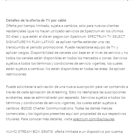
Detalles de la oferta de TV por cable
Oferta por tiempo limitado; sujeta a cambios; solo para nuevos clientes
residenciales (que no hayan utilizado servicios de Spectrum en los últimos
30 días) y que estén al día en pagos con Spectrum. SPECTRUM TV SELECT
SIGNATURE/MI PLAN LATINO: se aplican tarifas estándar una vez
transcurrido el período promocional. Puede necesitarse equipo de TV y
aplican cargos. Disponibilidad de canales con base en el nivel de servicio y no
todos los canales están disponibles en todos los mercados o zonas. Servicios
sujetos a todos los términos y condiciones de servicio vigentes, los cuales
están sujetos a cambios. No están disponibles en todas las áreas. Se aplican
restricciones.
Puede solicitarse la activación de una nueva suscripción para ver contenido a
través de cada aplicación de streaming. Esto no reemplaza las suscripciones
existentes; esas se administrarán por separado. Servicios sujetos a todos los
términos y condiciones de servicio vigentes, los cuales están sujetos a
cambios. ©2025 Charter Communications. Todas las demás marcas
comerciales y los logotipos presentes aquí son propiedad de sus respectivos
titulares. Para conocer más detalles, visita
spectrum.com/disclosures
.
XUMO STREAM BOX GRATIS: oferta limitada a un dispositivo por cuenta;