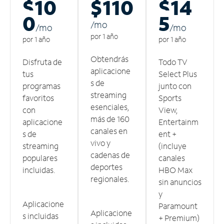
$10
$110
$14
0
5
/m
o
/m
o
/m
o
por 1 año
por 1 año
por 1 año
Obtendrás
Disfruta de
Todo TV
aplicacione
tus
Select Plus
s de
programas
junto con
streaming
favoritos
Sports
esenciales,
con
View,
más de 160
aplicacione
Entertainm
canales en
s de
ent +
vivo y
streaming
(incluye
cadenas de
populares
canales
deportes
incluidas.
HBO Max
regionales.
sin anuncios
y
Aplicacione
Paramount
Aplicacione
s incluidas
+ Premium)