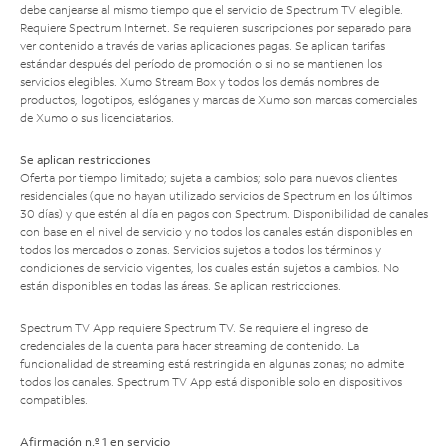
debe canjearse al mismo tiempo que el servicio de Spectrum TV elegible.
Requiere Spectrum Internet. Se requieren suscripciones por separado para
ver contenido a través de varias aplicaciones pagas. Se aplican tarifas
estándar después del período de promoción o si no se mantienen los
servicios elegibles. Xumo Stream Box y todos los demás nombres de
productos, logotipos, eslóganes y marcas de Xumo son marcas comerciales
de Xumo o sus licenciatarios.
Se aplican restricciones
Oferta por tiempo limitado; sujeta a cambios; solo para nuevos clientes
residenciales (que no hayan utilizado servicios de Spectrum en los últimos
30 días) y que estén al día en pagos con Spectrum. Disponibilidad de canales
con base en el nivel de servicio y no todos los canales están disponibles en
todos los mercados o zonas. Servicios sujetos a todos los términos y
condiciones de servicio vigentes, los cuales están sujetos a cambios. No
están disponibles en todas las áreas. Se aplican restricciones.
Spectrum TV App requiere Spectrum TV. Se requiere el ingreso de
credenciales de la cuenta para hacer streaming de contenido. La
funcionalidad de streaming está restringida en algunas zonas; no admite
todos los canales. Spectrum TV App está disponible solo en dispositivos
compatibles.
Afirmación n.º 1 en servicio