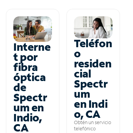
Teléfon
Interne
o
t por
residen
fibra
cial
óptica
Spectr
de
um
Spectr
en Indi
um en
o, CA
Indio,
Obtén un servicio
CA
telefónico