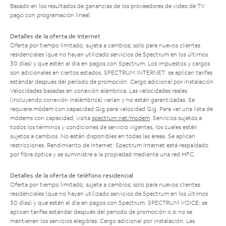
Basado en los resultados de ganancias de los proveedores de video de TV
pago con programación lineal.
Detalles de la oferta de Internet
Oferta por tiempo limitado; sujeta a cambios; solo para nuevos clientes
residenciales (que no hayan utilizado servicios de Spectrum en los últimos
30 días) y que estén al día en pagos con Spectrum. Los impuestos y cargos
son adicionales en ciertos estados. SPECTRUM INTERNET: se aplican tarifas
estándar después del período de promoción. Cargo adicional por instalación.
Velocidades basadas en conexión alámbrica. Las velocidades reales
(incluyendo conexión inalámbrica) varían y no están garantizadas. Se
requiere módem con capacidad Gig para velocidad Gig. Para ver una lista de
módems con capacidad, visita
spectrum.net/modem
. Servicios sujetos a
todos los términos y condiciones de servicio vigentes, los cuales están
sujetos a cambios. No están disponibles en todas las áreas. Se aplican
restricciones. Rendimiento de Internet: Spectrum Internet está respaldado
por fibra óptica y se suministra a la propiedad mediante una red HFC.
Detalles de la oferta de teléfono residencial
Oferta por tiempo limitado; sujeta a cambios; solo para nuevos clientes
residenciales (que no hayan utilizado servicios de Spectrum en los últimos
30 días) y que estén al día en pagos con Spectrum. SPECTRUM VOICE: se
aplican tarifas estándar después del período de promoción o si no se
mantienen los servicios elegibles. Cargo adicional por instalación. Las