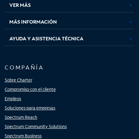
una
una
una
una
VER MÁS
pestaña
pestaña
pestaña
pestaña
nueva
nueva
nueva
nueva
MÁS INFORMACIÓN
AYUDA Y ASISTENCIA TÉCNICA
COMPAÑÍA
Sobre Charter
Compromiso con el cliente
Empleos
Soluciones para empresas
Spectrum Reach
Spectrum Community Solutions
Spectrum Business