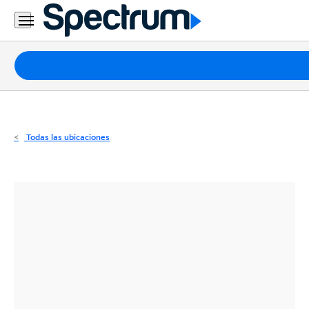
Residencial
Business
Paquetes
Internet
TV
Todas las ubicaciones
Móvil
Teléfono
Residencial
Business
Contáctanos
Inglés