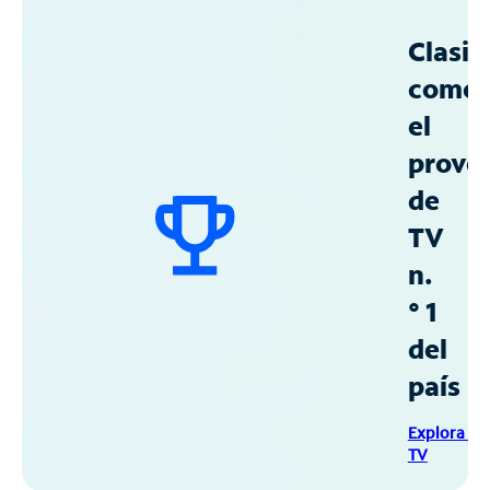
Clasif
como
el
prove
de
TV
n.
° 1
del
país
Explora Sp
TV