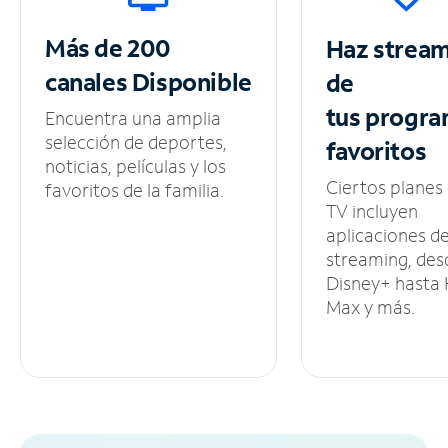
Más de 200
Haz strea
canales
Disponible
de
tus
progra
Encuentra una amplia
selección de deportes,
favoritos
noticias, películas y los
Ciertos planes
favoritos de la familia.
TV incluyen
aplicaciones d
streaming, des
Disney+ hasta
Max y más.