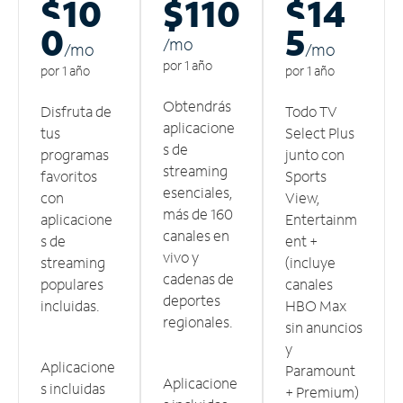
$10
$110
$14
0
5
/m
o
/m
o
/m
o
por 1 año
por 1 año
por 1 año
Obtendrás
Disfruta de
Todo TV
aplicacione
tus
Select Plus
s de
programas
junto con
streaming
favoritos
Sports
esenciales,
con
View,
más de 160
aplicacione
Entertainm
canales en
s de
ent +
vivo y
streaming
(incluye
cadenas de
populares
canales
deportes
incluidas.
HBO Max
regionales.
sin anuncios
y
Aplicacione
Paramount
Aplicacione
s incluidas
+ Premium)