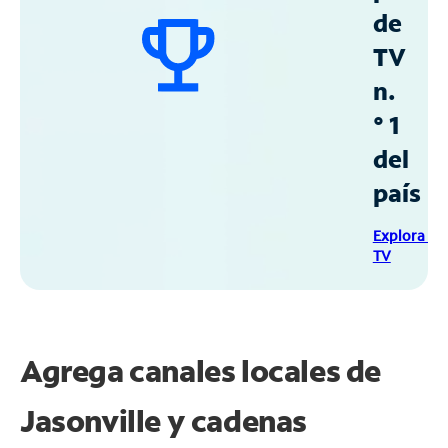
de
TV
n.
° 1
del
país
Explora Sp
TV
Agrega canales locales de
Jasonville y cadenas