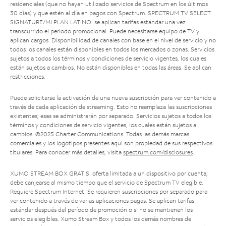
residenciales (que no hayan utilizado servicios de Spectrum en los últimos
30 días) y que estén al día en pagos con Spectrum. SPECTRUM TV SELECT
SIGNATURE/MI PLAN LATINO: se aplican tarifas estándar una vez
transcurrido el período promocional. Puede necesitarse equipo de TV y
aplican cargos. Disponibilidad de canales con base en el nivel de servicio y no
todos los canales están disponibles en todos los mercados o zonas. Servicios
sujetos a todos los términos y condiciones de servicio vigentes, los cuales
están sujetos a cambios. No están disponibles en todas las áreas. Se aplican
restricciones.
Puede solicitarse la activación de una nueva suscripción para ver contenido a
través de cada aplicación de streaming. Esto no reemplaza las suscripciones
existentes; esas se administrarán por separado. Servicios sujetos a todos los
términos y condiciones de servicio vigentes, los cuales están sujetos a
cambios. ©2025 Charter Communications. Todas las demás marcas
comerciales y los logotipos presentes aquí son propiedad de sus respectivos
titulares. Para conocer más detalles, visita
spectrum.com/disclosures
.
XUMO STREAM BOX GRATIS: oferta limitada a un dispositivo por cuenta;
debe canjearse al mismo tiempo que el servicio de Spectrum TV elegible.
Requiere Spectrum Internet. Se requieren suscripciones por separado para
ver contenido a través de varias aplicaciones pagas. Se aplican tarifas
estándar después del período de promoción o si no se mantienen los
servicios elegibles. Xumo Stream Box y todos los demás nombres de