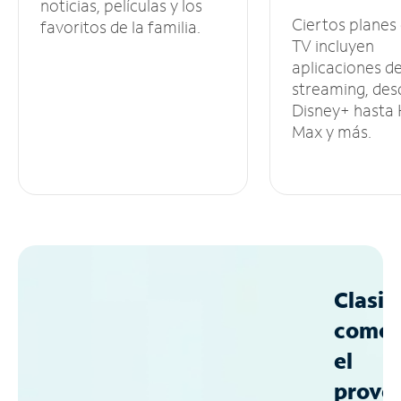
noticias, películas y los
Ciertos planes
favoritos de la familia.
TV incluyen
aplicaciones d
streaming, des
Disney+ hasta
Max y más.
Clasif
como
el
prove