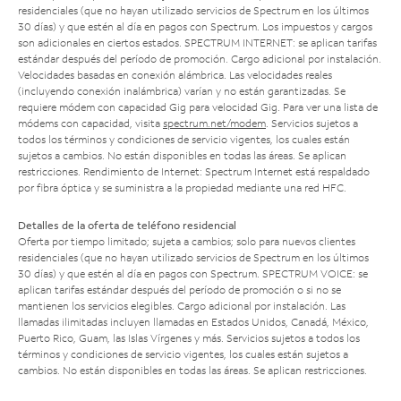
residenciales (que no hayan utilizado servicios de Spectrum en los últimos
30 días) y que estén al día en pagos con Spectrum. Los impuestos y cargos
son adicionales en ciertos estados. SPECTRUM INTERNET: se aplican tarifas
estándar después del período de promoción. Cargo adicional por instalación.
Velocidades basadas en conexión alámbrica. Las velocidades reales
(incluyendo conexión inalámbrica) varían y no están garantizadas. Se
requiere módem con capacidad Gig para velocidad Gig. Para ver una lista de
módems con capacidad, visita
spectrum.net/modem
. Servicios sujetos a
todos los términos y condiciones de servicio vigentes, los cuales están
sujetos a cambios. No están disponibles en todas las áreas. Se aplican
restricciones. Rendimiento de Internet: Spectrum Internet está respaldado
por fibra óptica y se suministra a la propiedad mediante una red HFC.
Detalles de la oferta de teléfono residencial
Oferta por tiempo limitado; sujeta a cambios; solo para nuevos clientes
residenciales (que no hayan utilizado servicios de Spectrum en los últimos
30 días) y que estén al día en pagos con Spectrum. SPECTRUM VOICE: se
aplican tarifas estándar después del período de promoción o si no se
mantienen los servicios elegibles. Cargo adicional por instalación. Las
llamadas ilimitadas incluyen llamadas en Estados Unidos, Canadá, México,
Puerto Rico, Guam, las Islas Vírgenes y más. Servicios sujetos a todos los
términos y condiciones de servicio vigentes, los cuales están sujetos a
cambios. No están disponibles en todas las áreas. Se aplican restricciones.