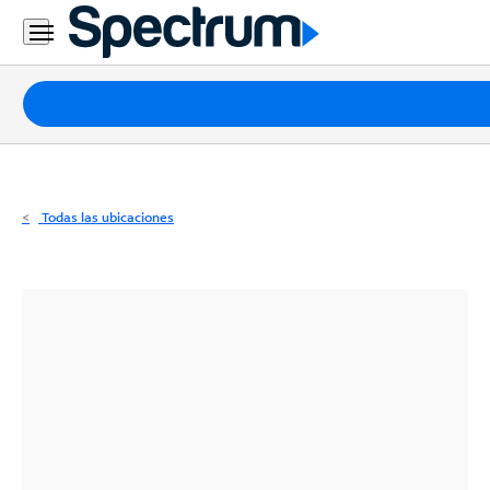
Residencial
Business
Paquetes
Internet
TV
Todas las ubicaciones
Móvil
Teléfono
Residencial
Business
Contáctanos
Inglés