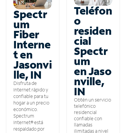
Teléfon
Spectr
o
um
residen
Fiber
cial
Interne
Spectr
t en
um
Jasonvi
en Jaso
lle, IN
nville,
Disfruta de
IN
Internet rápido y
confiable para tu
Obtén un servicio
hogar a un precio
telefónico
económico.
residencial
Spectrum
confiable con
Internet® está
llamadas
respaldado por
ilimitadas a nivel