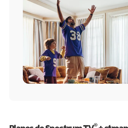
®
Planes de Spectrum TV
+ strea