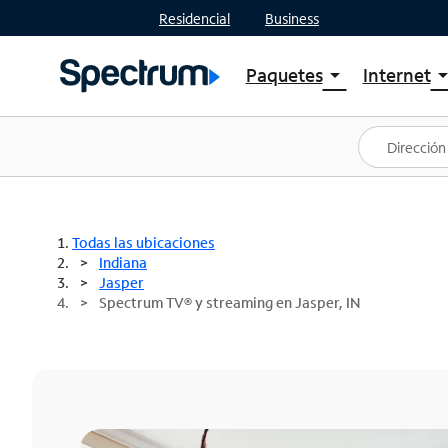
Residencial
Business
Paquetes
Internet
arrow_drop_down
arrow_drop
Ver paquetes
Spectr
Spectrum One
Planes
Mejores ofertas
Spectr
Ofertas en tu área
Intern
Todas las ubicaciones
Indiana
Jasper
Spectrum TV® y streaming en Jasper, IN