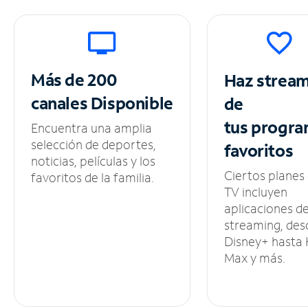
Más de 200
Haz strea
canales
Disponible
de
tus
progra
Encuentra una amplia
selección de deportes,
favoritos
noticias, películas y los
Ciertos planes
favoritos de la familia.
TV incluyen
aplicaciones d
streaming, des
Disney+ hasta
Max y más.