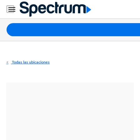
Residencial
Business
Paquetes
Internet
TV
Todas las ubicaciones
Móvil
Teléfono
Residencial
Business
Contáctanos
Inglés