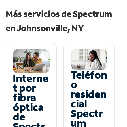
Más servicios de Spectrum
en
Johnsonville, NY
Teléfon
Interne
o
t por
residen
fibra
cial
óptica
Spectr
de
um
Spectr