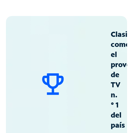
Clasif
como
el
prove
de
TV
n.
° 1
del
país