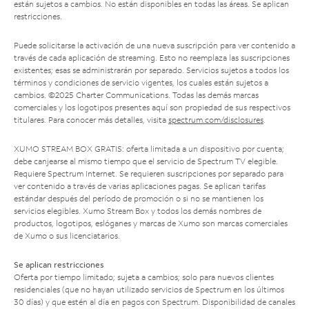
están sujetos a cambios. No están disponibles en todas las áreas. Se aplican
restricciones.
Puede solicitarse la activación de una nueva suscripción para ver contenido a
través de cada aplicación de streaming. Esto no reemplaza las suscripciones
existentes; esas se administrarán por separado. Servicios sujetos a todos los
términos y condiciones de servicio vigentes, los cuales están sujetos a
cambios. ©2025 Charter Communications. Todas las demás marcas
comerciales y los logotipos presentes aquí son propiedad de sus respectivos
titulares. Para conocer más detalles, visita
spectrum.com/disclosures
.
XUMO STREAM BOX GRATIS: oferta limitada a un dispositivo por cuenta;
debe canjearse al mismo tiempo que el servicio de Spectrum TV elegible.
Requiere Spectrum Internet. Se requieren suscripciones por separado para
ver contenido a través de varias aplicaciones pagas. Se aplican tarifas
estándar después del período de promoción o si no se mantienen los
servicios elegibles. Xumo Stream Box y todos los demás nombres de
productos, logotipos, eslóganes y marcas de Xumo son marcas comerciales
de Xumo o sus licenciatarios.
Se aplican restricciones
Oferta por tiempo limitado; sujeta a cambios; solo para nuevos clientes
residenciales (que no hayan utilizado servicios de Spectrum en los últimos
30 días) y que estén al día en pagos con Spectrum. Disponibilidad de canales