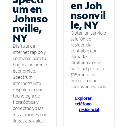
en Joh
um en
nsonvil
Johnso
le, NY
nville,
Obtén un servicio
NY
telefónico
residencial
Disfruta de
confiable con
Internet rápido y
llamadas
confiable para tu
ilimitadas a nivel
hogar a un precio
nacional por solo
económico.
$15/mes, sin
Spectrum
impuestos ni
Internet® está
cargos agregados.
respaldado por
tecnología de
Explorar
fibra óptica y
teléfono
conectado a las
residencial
instalaciones por
líneas coaxiales.