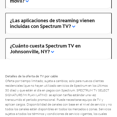
móvil?
¿Las aplicaciones de streaming vienen
incluidas con Spectrum TV?
¿Cuánto cuesta Spectrum TV en
Johnsonville, NY?
Detalles de la oferta de TV por cable
Oferta por tiempo limitado; sujeta a cambios; solo para nuevos clientes
residenciales (que no hayan utilizado servicios de Spectrum en los últimos
30 días) y que estén al día en pagos con Spectrum. SPECTRUM TV SELECT
SIGNATURE/MI PLAN LATINO: se aplican tarifas estándar una vez
transcurrido el período promocional. Puede necesitarse equipo de TV y
aplican cargos. Disponibilidad de canales con base en el nivel de servicio y no
todos los canales están disponibles en todos los mercados o zonas. Servicios
sujetos a todos los términos y condiciones de servicio vigentes, los cuales