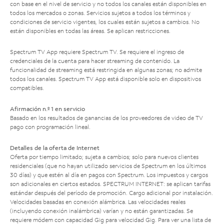
con base en el nivel de servicio y no todos los canales están disponibles en
todos los mercados o zonas. Servicios sujetos a todos los términos y
condiciones de servicio vigentes, los cuales están sujetos a cambios. No
están disponibles en todas las áreas. Se aplican restricciones.
Spectrum TV App requiere Spectrum TV. Se requiere el ingreso de
credenciales de la cuenta para hacer streaming de contenido. La
funcionalidad de streaming está restringida en algunas zonas; no admite
todos los canales. Spectrum TV App está disponible solo en dispositivos
compatibles.
Afirmación n.º 1 en servicio
Basado en los resultados de ganancias de los proveedores de video de TV
pago con programación lineal.
Detalles de la oferta de Internet
Oferta por tiempo limitado; sujeta a cambios; solo para nuevos clientes
residenciales (que no hayan utilizado servicios de Spectrum en los últimos
30 días) y que estén al día en pagos con Spectrum. Los impuestos y cargos
son adicionales en ciertos estados. SPECTRUM INTERNET: se aplican tarifas
estándar después del período de promoción. Cargo adicional por instalación.
Velocidades basadas en conexión alámbrica. Las velocidades reales
(incluyendo conexión inalámbrica) varían y no están garantizadas. Se
requiere módem con capacidad Gig para velocidad Gig. Para ver una lista de