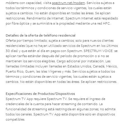
módems con capacidad, visita
spectrum.net/modem
. Servicios sujetos a
todos los términos y condiciones de servicio vigentes, los cuales están
sujetos a cambios. No están disponibles en todas las áreas. Se aplican
restricciones. Rendimiento de Internet: Spectrum Internet está respaldado
por fibra óptica y se suministra a la propiedad mediante una red HFC.
Detalles de la oferta de teléfono residencial
Oferta por tiempo limitado; sujeta a cambios; solo para nuevos clientes
residenciales (que no hayan utilizado servicios de Spectrum en los últimos
30 días) y que estén al día en pagos con Spectrum. SPECTRUM VOICE: se
aplican tarifas estándar después del período de promoción o si no se
mantienen los servicios elegibles. Cargo adicional por instalación. Las
llamadas ilimitadas incluyen llamadas en Estados Unidos, Canadá, México,
Puerto Rico, Guam, las Islas Vírgenes y más. Servicios sujetos a todos los
términos y condiciones de servicio vigentes, los cuales están sujetos a
cambios. No están disponibles en todas las áreas. Se aplican restricciones.
Especificaciones de Productos/Dispositivos
Spectrum TV App requiere Spectrum TV. Se requiere el ingreso de
credenciales de la cuenta para hacer streaming de contenido. La
funcionalidad de streaming está restringida en algunas zonas; no admite
todos los canales. Spectrum TV App está disponible solo en dispositivos
compatibles.