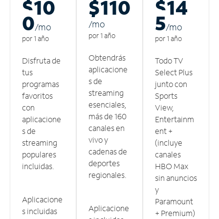
$10
$110
$14
0
5
/m
o
/m
o
/m
o
por 1 año
por 1 año
por 1 año
Obtendrás
Disfruta de
Todo TV
aplicacione
tus
Select Plus
s de
programas
junto con
streaming
favoritos
Sports
esenciales,
con
View,
más de 160
aplicacione
Entertainm
canales en
s de
ent +
vivo y
streaming
(incluye
cadenas de
populares
canales
deportes
incluidas.
HBO Max
regionales.
sin anuncios
y
Aplicacione
Paramount
Aplicacione
s incluidas
+ Premium)