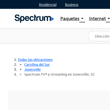
Residencial
Business
Paquetes
Internet
arrow_drop_down
arrow_drop
Ver paquetes
Spectr
Spectrum One
Planes
Mejores ofertas
Spectr
Ofertas en tu área
Intern
Todas las ubicaciones
Carolina del Sur
Jonesville
Spectrum TV® y streaming en Jonesville, SC