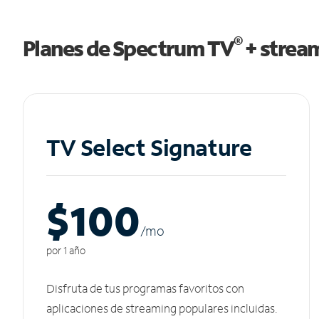
®
Planes de Spectrum TV
+ strea
TV Select Signature
$100
/m
o
por 1 año
Disfruta de tus programas favoritos con
aplicaciones de streaming populares incluidas.