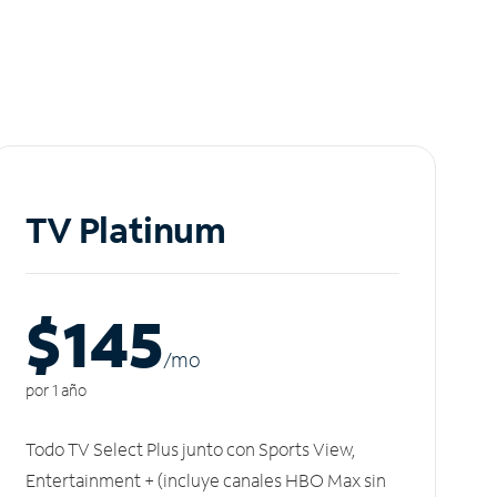
TV Platinum
$145
/m
o
por 1 año
Todo TV Select Plus junto con Sports View,
Entertainment + (incluye canales HBO Max sin