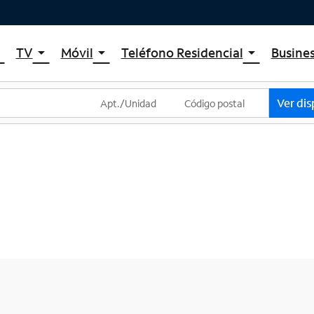
TV
Móvil
Teléfono Residencial
Busine
_down
arrow_drop_down
arrow_drop_down
arrow_drop_down
um Internet
TV por cable de Spectrum
Spectrum Mobile
Spectrum Voice
 de Internet
Planes de TV
Planes de datos móviles
Ver dis
um WiFi
La tienda de aplicaciones de Spectrum
Teléfonos móviles
et Gig
Streaming de Spectrum
Tabletas
Xumo Stream Box
Smartwatches
Spectrum TV App
Accesorios
Deportes en vivo y películas premium
Trae tu dispositivo
Planes Latino TV
Intercambiar dispositivo
Lista de canales