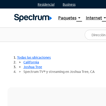
Residencial
Business
Paquetes
Internet
arrow_drop_down
arrow_drop
Ver paquetes
Spectr
Spectrum One
Planes
Mejores ofertas
Spectr
Ofertas en tu área
Intern
Todas las ubicaciones
California
Joshua Tree
Spectrum TV® y streaming en Joshua Tree, CA