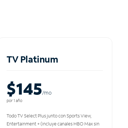
TV Platinum
$145
/m
o
por 1 año
Todo TV Select Plus junto con Sports View,
Entertainment + (incluye canales HBO Max sin