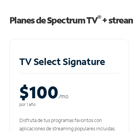
®
Planes de Spectrum TV
+ strea
TV Select Signature
$100
/m
o
por 1 año
Disfruta de tus programas favoritos con
aplicaciones de streaming populares incluidas.