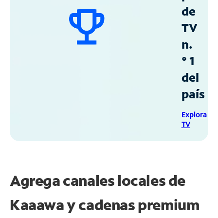
de
TV
n.
° 1
del
país
Explora Sp
TV
Agrega canales locales de
Kaaawa y cadenas premium