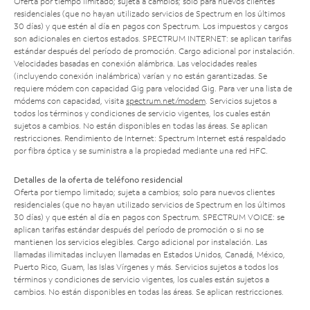
Oferta por tiempo limitado; sujeta a cambios; solo para nuevos clientes
residenciales (que no hayan utilizado servicios de Spectrum en los últimos
30 días) y que estén al día en pagos con Spectrum. Los impuestos y cargos
son adicionales en ciertos estados. SPECTRUM INTERNET: se aplican tarifas
estándar después del período de promoción. Cargo adicional por instalación.
Velocidades basadas en conexión alámbrica. Las velocidades reales
(incluyendo conexión inalámbrica) varían y no están garantizadas. Se
requiere módem con capacidad Gig para velocidad Gig. Para ver una lista de
módems con capacidad, visita
spectrum.net/modem
. Servicios sujetos a
todos los términos y condiciones de servicio vigentes, los cuales están
sujetos a cambios. No están disponibles en todas las áreas. Se aplican
restricciones. Rendimiento de Internet: Spectrum Internet está respaldado
por fibra óptica y se suministra a la propiedad mediante una red HFC.
Detalles de la oferta de teléfono residencial
Oferta por tiempo limitado; sujeta a cambios; solo para nuevos clientes
residenciales (que no hayan utilizado servicios de Spectrum en los últimos
30 días) y que estén al día en pagos con Spectrum. SPECTRUM VOICE: se
aplican tarifas estándar después del período de promoción o si no se
mantienen los servicios elegibles. Cargo adicional por instalación. Las
llamadas ilimitadas incluyen llamadas en Estados Unidos, Canadá, México,
Puerto Rico, Guam, las Islas Vírgenes y más. Servicios sujetos a todos los
términos y condiciones de servicio vigentes, los cuales están sujetos a
cambios. No están disponibles en todas las áreas. Se aplican restricciones.