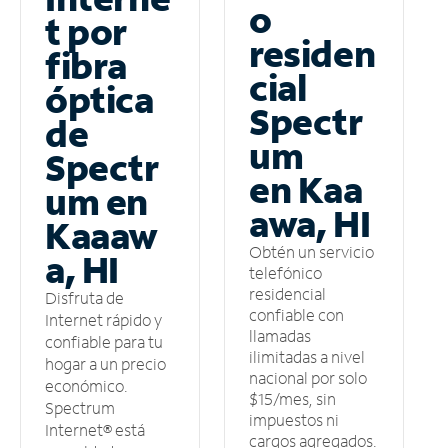
o
t por
residen
fibra
cial
óptica
Spectr
de
um
Spectr
en Kaa
um en
awa, HI
Kaaaw
Obtén un servicio
a, HI
telefónico
residencial
Disfruta de
confiable con
Internet rápido y
llamadas
confiable para tu
ilimitadas a nivel
hogar a un precio
nacional por solo
económico.
$15/mes, sin
Spectrum
impuestos ni
Internet® está
cargos agregados.