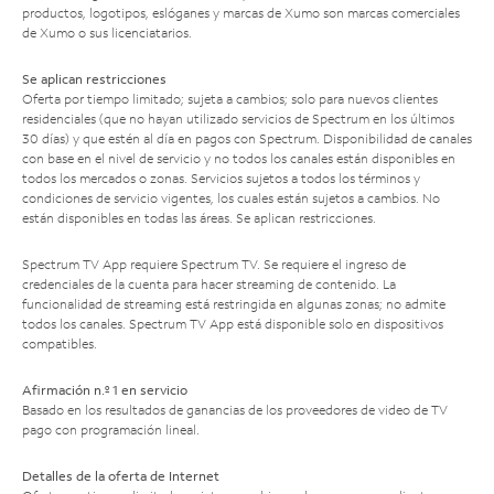
productos, logotipos, eslóganes y marcas de Xumo son marcas comerciales
de Xumo o sus licenciatarios.
Se aplican restricciones
Oferta por tiempo limitado; sujeta a cambios; solo para nuevos clientes
residenciales (que no hayan utilizado servicios de Spectrum en los últimos
30 días) y que estén al día en pagos con Spectrum. Disponibilidad de canales
con base en el nivel de servicio y no todos los canales están disponibles en
todos los mercados o zonas. Servicios sujetos a todos los términos y
condiciones de servicio vigentes, los cuales están sujetos a cambios. No
están disponibles en todas las áreas. Se aplican restricciones.
Spectrum TV App requiere Spectrum TV. Se requiere el ingreso de
credenciales de la cuenta para hacer streaming de contenido. La
funcionalidad de streaming está restringida en algunas zonas; no admite
todos los canales. Spectrum TV App está disponible solo en dispositivos
compatibles.
Afirmación n.º 1 en servicio
Basado en los resultados de ganancias de los proveedores de video de TV
pago con programación lineal.
Detalles de la oferta de Internet