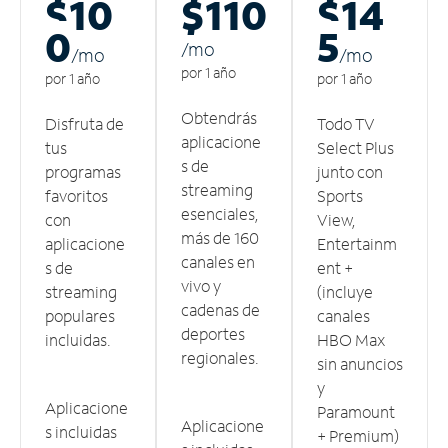
$10
$110
$14
0
5
/m
o
/m
o
/m
o
por 1 año
por 1 año
por 1 año
Obtendrás
Disfruta de
Todo TV
aplicacione
tus
Select Plus
s de
programas
junto con
streaming
favoritos
Sports
esenciales,
con
View,
más de 160
aplicacione
Entertainm
canales en
s de
ent +
vivo y
streaming
(incluye
cadenas de
populares
canales
deportes
incluidas.
HBO Max
regionales.
sin anuncios
y
Aplicacione
Paramount
Aplicacione
s incluidas
+ Premium)