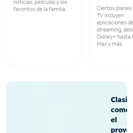
noticias, películas y los
Ciertos planes
favoritos de la familia.
TV incluyen
aplicaciones d
streaming, des
Disney+ hasta
Max y más.
Clasif
como
el
prove