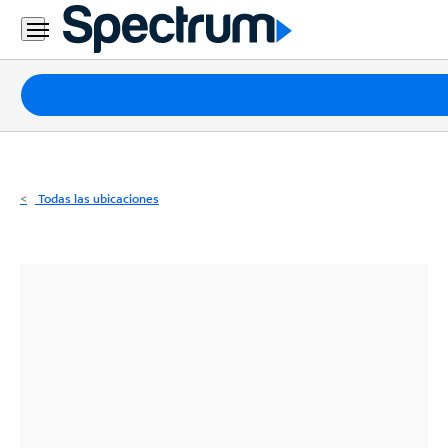
Residencial
Business
Paquetes
Internet
TV
Todas las ubicaciones
Móvil
Teléfono
Residencial
Business
Contáctanos
Inglés