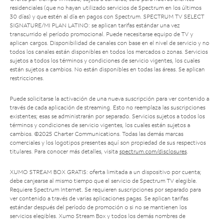
residenciales (que no hayan utilizado servicios de Spectrum en los últimos
30 días) y que estén al día en pagos con Spectrum. SPECTRUM TV SELECT
SIGNATURE/MI PLAN LATINO: se aplican tarifas estándar una vez
transcurrido el período promocional. Puede necesitarse equipo de TV y
aplican cargos. Disponibilidad de canales con base en el nivel de servicio y no
todos los canales están disponibles en todos los mercados o zonas. Servicios
sujetos a todos los términos y condiciones de servicio vigentes, los cuales
están sujetos a cambios. No están disponibles en todas las áreas. Se aplican
restricciones.
Puede solicitarse la activación de una nueva suscripción para ver contenido a
través de cada aplicación de streaming. Esto no reemplaza las suscripciones
existentes; esas se administrarán por separado. Servicios sujetos a todos los
términos y condiciones de servicio vigentes, los cuales están sujetos a
cambios. ©2025 Charter Communications. Todas las demás marcas
comerciales y los logotipos presentes aquí son propiedad de sus respectivos
titulares. Para conocer más detalles, visita
spectrum.com/disclosures
.
XUMO STREAM BOX GRATIS: oferta limitada a un dispositivo por cuenta;
debe canjearse al mismo tiempo que el servicio de Spectrum TV elegible.
Requiere Spectrum Internet. Se requieren suscripciones por separado para
ver contenido a través de varias aplicaciones pagas. Se aplican tarifas
estándar después del período de promoción o si no se mantienen los
servicios elegibles. Xumo Stream Box y todos los demás nombres de