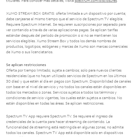
titulares. Para conocer más detalles, visita
spectrum.com/disclosures
.
XUMO STREAM BOX GRATIS: oferta limitada a un dispositivo por cuenta;
debe canjearse al mismo tiempo que el servicio de Spectrum TV elegible.
Requiere Spectrum Internet. Se requieren suscripciones por separado para
ver contenido a través de varias aplicaciones pagas. Se aplican tarifas
estándar después del período de promoción o si no se mantienen los
servicios elegibles. Xumo Stream Box y todos los demás nombres de
productos, logotipos, eslóganes y marcas de Xumo son marcas comerciales
de Xumo o sus licenciatarios.
Se aplican restricciones
Oferta por tiempo limitado; sujeta a cambios; solo para nuevos clientes
residenciales (que no hayan utilizado servicios de Spectrum en los últimos
30 días) y que estén al día en pagos con Spectrum. Disponibilidad de canales
con base en el nivel de servicio y no todos los canales están disponibles en
todos los mercados o zonas. Servicios sujetos a todos los términos y
condiciones de servicio vigentes, los cuales están sujetos a cambios. No
están disponibles en todas las áreas. Se aplican restricciones.
Spectrum TV App requiere Spectrum TV. Se requiere el ingreso de
credenciales de la cuenta para hacer streaming de contenido. La
funcionalidad de streaming está restringida en algunas zonas; no admite
todos los canales. Spectrum TV App está disponible solo en dispositivos