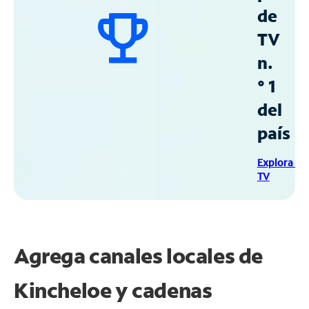
de
TV
n.
° 1
del
país
Explora Sp
TV
Agrega canales locales de
Kincheloe y cadenas