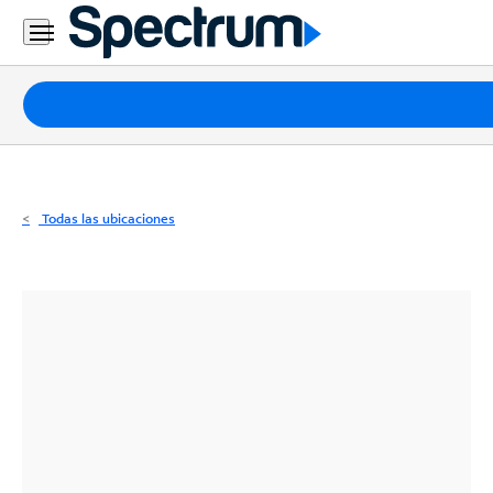
Residencial
Business
Paquetes
Internet
TV
Todas las ubicaciones
Móvil
Teléfono
Residencial
Business
Contáctanos
Inglés