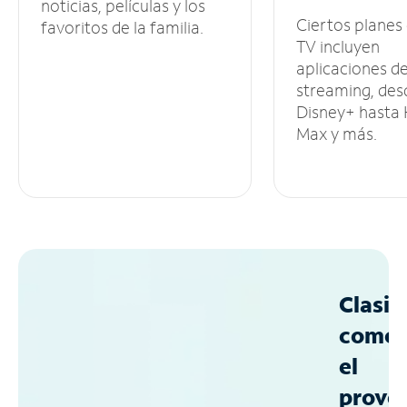
noticias, películas y los
Ciertos planes
favoritos de la familia.
TV incluyen
aplicaciones d
streaming, des
Disney+ hasta
Max y más.
Clasif
como
el
prove