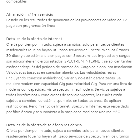
compatibles.
Afirmación n.º 1 en servicio
Basado en los resultados de ganancias de los proveedores de video de TV
pago con programación lineal.
Detalles de la oferta de Internet
Oferta por tiempo limitado; sujeta a cambios; solo para nuevos clientes
residenciales (que no hayan utilizado servicios de Spectrum en los últimos
30 días) y que estén al día en pagos con Spectrum. Los impuestos y cargos
son adicionales en ciertos estados. SPECTRUM INTERNET: se aplican tarifas
estándar después del período de promoción. Cargo adicional por instalación.
Velocidades basadas en conexión alámbrica. Las velocidades reales
(incluyendo conexión inalámbrica) varían y no están garantizadas. Se
requiere módem con capacidad Gig para velocidad Gig. Para ver una lista de
módems con capacidad, visita
spectrum.net/modem
. Servicios sujetos a
todos los términos y condiciones de servicio vigentes, los cuales están
sujetos a cambios. No están disponibles en todas las áreas. Se aplican
restricciones. Rendimiento de Internet: Spectrum Internet está respaldado
por fibra óptica y se suministra a la propiedad mediante una red HFC.
Detalles de la oferta de teléfono residencial
Oferta por tiempo limitado; sujeta a cambios; solo para nuevos clientes
residenciales (que no hayan utilizado servicios de Spectrum en los últimos