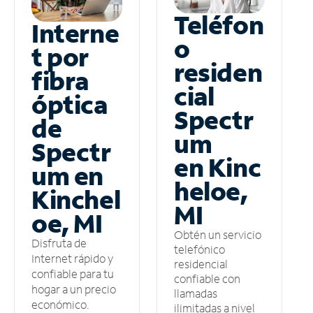
Teléfon
Interne
o
t por
residen
fibra
cial
óptica
Spectr
de
um
Spectr
en Kinc
um en
heloe,
Kinchel
MI
oe, MI
Obtén un servicio
Disfruta de
telefónico
Internet rápido y
residencial
confiable para tu
confiable con
hogar a un precio
llamadas
económico.
ilimitadas a nivel