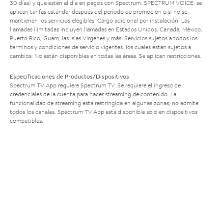
30 días) y que estén al día en pagos con Spectrum. SPECTRUM VOICE: se
aplican tarifas estándar después del período de promoción o si no se
mantienen los servicios elegibles. Cargo adicional por instalación. Las
llamadas ilimitadas incluyen llamadas en Estados Unidos, Canadá, México,
Puerto Rico, Guam, las Islas Vírgenes y más. Servicios sujetos a todos los
términos y condiciones de servicio vigentes, los cuales están sujetos a
cambios. No están disponibles en todas las áreas. Se aplican restricciones.
Especificaciones de Productos/Dispositivos
Spectrum TV App requiere Spectrum TV. Se requiere el ingreso de
credenciales de la cuenta para hacer streaming de contenido. La
funcionalidad de streaming está restringida en algunas zonas; no admite
todos los canales. Spectrum TV App está disponible solo en dispositivos
compatibles.