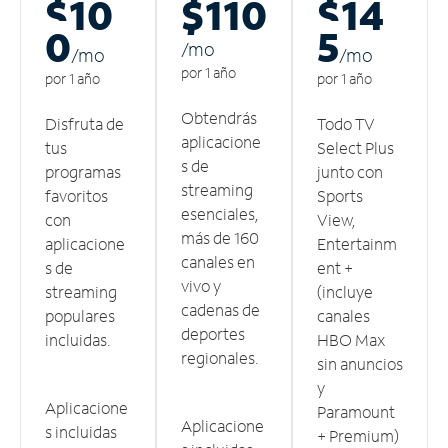
$10
$110
$14
0
5
/m
o
/m
o
/m
o
por 1 año
por 1 año
por 1 año
Obtendrás
Disfruta de
Todo TV
aplicacione
tus
Select Plus
s de
programas
junto con
streaming
favoritos
Sports
esenciales,
con
View,
más de 160
aplicacione
Entertainm
canales en
s de
ent +
vivo y
streaming
(incluye
cadenas de
populares
canales
deportes
incluidas.
HBO Max
regionales.
sin anuncios
y
Aplicacione
Paramount
Aplicacione
s incluidas
+ Premium)