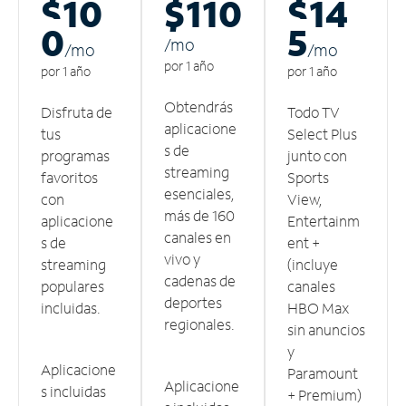
$10
$110
$14
0
5
/m
o
/m
o
/m
o
por 1 año
por 1 año
por 1 año
Obtendrás
Disfruta de
Todo TV
aplicacione
tus
Select Plus
s de
programas
junto con
streaming
favoritos
Sports
esenciales,
con
View,
más de 160
aplicacione
Entertainm
canales en
s de
ent +
vivo y
streaming
(incluye
cadenas de
populares
canales
deportes
incluidas.
HBO Max
regionales.
sin anuncios
y
Aplicacione
Paramount
Aplicacione
s incluidas
+ Premium)