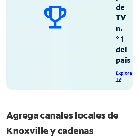
de
TV
n.
° 1
del
país
Explora Sp
TV
Agrega canales locales de
Knoxville y cadenas