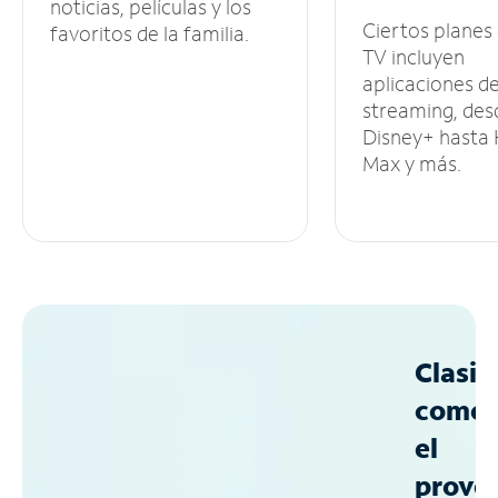
noticias, películas y los
Ciertos planes
favoritos de la familia.
TV incluyen
aplicaciones d
streaming, des
Disney+ hasta
Max y más.
Clasif
como
el
prove