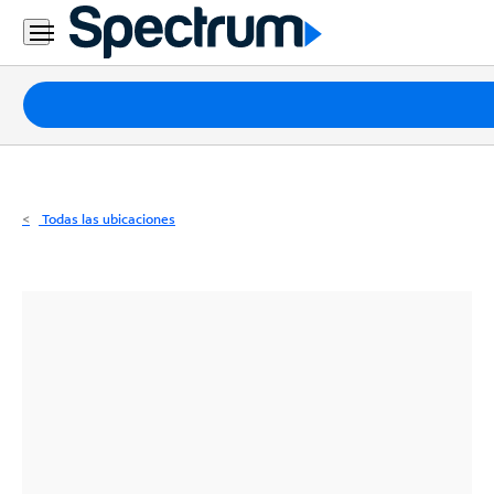
Residencial
Business
Paquetes
Internet
TV
Todas las ubicaciones
Móvil
Teléfono
Residencial
Business
Contáctanos
Inglés