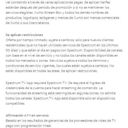
ver contenido a través de varias aplicaciones pagas. Se aplican tarifas
estándar después del período de promoción o si no se mantienen los
servicios elegibles. Xumo Stream Box y todos los demás nombres de
productos, logotipos, eslóganes y marcas de Xumo son marcas comerciales
de Xumo o sus licenciatarios.
Se aplican restricciones
Oferta por tiempo limitado; sujeta a cambios; solo para nuevos clientes
residenciales (que no hayan utilizado servicios de Spectrum en los últimos
30 días) y que estén al día en pagos con Spectrum. Disponibilidad de canales
con base en el nivel de servicio y no todos los canales están disponibles en
todos los mercados o zonas. Servicios sujetos a todos los términos y
condiciones de servicio vigentes, los cuales están sujetos a cambios. No
están disponibles en todas las áreas. Se aplican restricciones.
Spectrum TV App requiere Spectrum TV. Se requiere el ingreso de
credenciales de la cuenta para hacer streaming de contenido. La
funcionalidad de streaming está restringida en algunas zonas; no admite
todos los canales. Spectrum TV App está disponible solo en dispositivos
compatibles.
Afirmación n.º 1 en servicio
Basado en los resultados de ganancias de los proveedores de video de TV
pago con programación lineal.