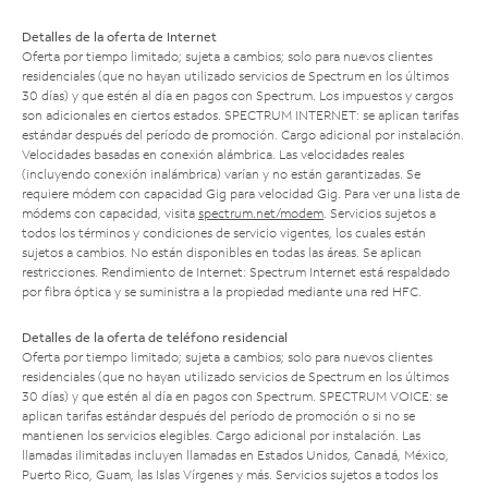
Detalles de la oferta de Internet
Oferta por tiempo limitado; sujeta a cambios; solo para nuevos clientes
residenciales (que no hayan utilizado servicios de Spectrum en los últimos
30 días) y que estén al día en pagos con Spectrum. Los impuestos y cargos
son adicionales en ciertos estados. SPECTRUM INTERNET: se aplican tarifas
estándar después del período de promoción. Cargo adicional por instalación.
Velocidades basadas en conexión alámbrica. Las velocidades reales
(incluyendo conexión inalámbrica) varían y no están garantizadas. Se
requiere módem con capacidad Gig para velocidad Gig. Para ver una lista de
módems con capacidad, visita
spectrum.net/modem
. Servicios sujetos a
todos los términos y condiciones de servicio vigentes, los cuales están
sujetos a cambios. No están disponibles en todas las áreas. Se aplican
restricciones. Rendimiento de Internet: Spectrum Internet está respaldado
por fibra óptica y se suministra a la propiedad mediante una red HFC.
Detalles de la oferta de teléfono residencial
Oferta por tiempo limitado; sujeta a cambios; solo para nuevos clientes
residenciales (que no hayan utilizado servicios de Spectrum en los últimos
30 días) y que estén al día en pagos con Spectrum. SPECTRUM VOICE: se
aplican tarifas estándar después del período de promoción o si no se
mantienen los servicios elegibles. Cargo adicional por instalación. Las
llamadas ilimitadas incluyen llamadas en Estados Unidos, Canadá, México,
Puerto Rico, Guam, las Islas Vírgenes y más. Servicios sujetos a todos los