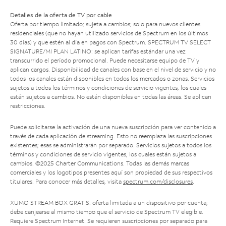
Detalles de la oferta de TV por cable
Oferta por tiempo limitado; sujeta a cambios; solo para nuevos clientes
residenciales (que no hayan utilizado servicios de Spectrum en los últimos
30 días) y que estén al día en pagos con Spectrum. SPECTRUM TV SELECT
SIGNATURE/MI PLAN LATINO: se aplican tarifas estándar una vez
transcurrido el período promocional. Puede necesitarse equipo de TV y
aplican cargos. Disponibilidad de canales con base en el nivel de servicio y no
todos los canales están disponibles en todos los mercados o zonas. Servicios
sujetos a todos los términos y condiciones de servicio vigentes, los cuales
están sujetos a cambios. No están disponibles en todas las áreas. Se aplican
restricciones.
Puede solicitarse la activación de una nueva suscripción para ver contenido a
través de cada aplicación de streaming. Esto no reemplaza las suscripciones
existentes; esas se administrarán por separado. Servicios sujetos a todos los
términos y condiciones de servicio vigentes, los cuales están sujetos a
cambios. ©2025 Charter Communications. Todas las demás marcas
comerciales y los logotipos presentes aquí son propiedad de sus respectivos
titulares. Para conocer más detalles, visita
spectrum.com/disclosures
.
XUMO STREAM BOX GRATIS: oferta limitada a un dispositivo por cuenta;
debe canjearse al mismo tiempo que el servicio de Spectrum TV elegible.
Requiere Spectrum Internet. Se requieren suscripciones por separado para