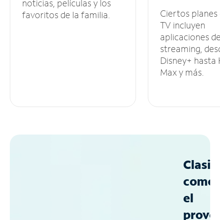
noticias, películas y los
Ciertos planes
favoritos de la familia.
TV incluyen
aplicaciones d
streaming, des
Disney+ hasta
Max y más.
Clasif
como
el
prove