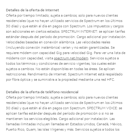
Detalles de la oferta de Internet
Oferta por tiempo limitado; sujeta a cambios; solo para nuevos clientes
residenciales (que no hayan utilizado servicios de Spectrum en los últimos
30 días) y que estén al día en pagos con Spectrum. Los impuestos y cargos
son adicionales en ciertos estados. SPECTRUM INTERNET: se aplican tarifas
estándar después del período de promoción. Cargo adicional por instalación.
Velocidades basadas en conexión alámbrica. Las velocidades reales
(incluyendo conexión inalámbrica) varían y no están garantizadas. Se
requiere módem con capacidad Gig para velocidad Gig. Para ver una lista de
módems con capacidad, visita
spectrum.net/modem
. Servicios sujetos a
todos los términos y condiciones de servicio vigentes, los cuales están
sujetos a cambios. No están disponibles en todas las áreas. Se aplican
restricciones. Rendimiento de Internet: Spectrum Internet está respaldado
por fibra óptica y se suministra a la propiedad mediante una red HFC.
Detalles de la oferta de teléfono residencial
Oferta por tiempo limitado; sujeta a cambios; solo para nuevos clientes
residenciales (que no hayan utilizado servicios de Spectrum en los últimos
30 días) y que estén al día en pagos con Spectrum. SPECTRUM VOICE: se
aplican tarifas estándar después del período de promoción o si no se
mantienen los servicios elegibles. Cargo adicional por instalación. Las
llamadas ilimitadas incluyen llamadas en Estados Unidos, Canadá, México,
Puerto Rico, Guam, las Islas Vírgenes y más. Servicios sujetos a todos los