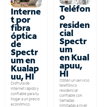
Teléfon
Interne
o
t por
residen
fibra
cial
óptica
Spectr
de
um
Spectr
en Kual
um en
apuu,
Kualap
HI
uu, HI
Obtén un servicio
Disfruta de
telefónico
Internet rápido y
residencial
confiable para tu
confiable con
hogar a un precio
llamadas
económico.
ilimitadas a nivel