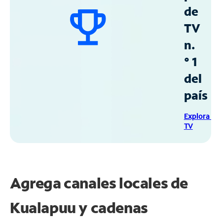
de
TV
n.
° 1
del
país
Explora Sp
TV
Agrega canales locales de
Kualapuu y cadenas