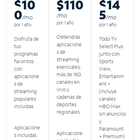
$10
$110
$14
0
5
/m
o
/m
o
/m
o
por 1 año
por 1 año
por 1 año
Obtendrás
Disfruta de
Todo TV
aplicacione
tus
Select Plus
s de
programas
junto con
streaming
favoritos
Sports
esenciales,
con
View,
más de 160
aplicacione
Entertainm
canales en
s de
ent +
vivo y
streaming
(incluye
cadenas de
populares
canales
deportes
incluidas.
HBO Max
regionales.
sin anuncios
y
Aplicacione
Paramount
Aplicacione
s incluidas
+ Premium)