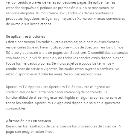
ver contenido a través de varias aplicaciones pagas. Se aplican tarifas
estándar después del período de promoción o si no se mantienen los
servicios elegibles. Xumo Stream Box y todos los demás nombres de
productos, logotipos, eslóganes y marcas de Xumo son marcas comerciales
de Xumo o sus licenciatarios.
Se aplican restricciones
Oferta por tiempo limitado; sujeta a cambios; solo para nuevos clientes
residenciales (que no hayan utilizado servicios de Spectrum en los últimos
30 días) y que estén al día en pagos con Spectrum. Disponibilidad de canales
con base en el nivel de servicio y no todos los canales están disponibles en
todos los mercados o zonas. Servicios sujetos a todos los términos y
condiciones de servicio vigentes, los cuales están sujetos a cambios. No
están disponibles en todas las áreas. Se aplican restricciones.
Spectrum TV App requiere Spectrum TV. Se requiere el ingreso de
credenciales de la cuenta para hacer streaming de contenido. La
funcionalidad de streaming está restringida en algunas zonas; no admite
todos los canales. Spectrum TV App está disponible solo en dispositivos
compatibles.
Afirmación n.º 1 en servicio
Basado en los resultados de ganancias de los proveedores de video de TV
pago con programación lineal.