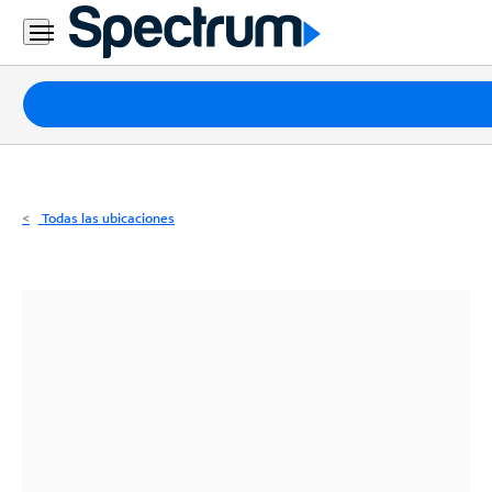
Residencial
Business
Paquetes
Internet
TV
Todas las ubicaciones
Móvil
Teléfono
Residencial
Business
Contáctanos
Inglés