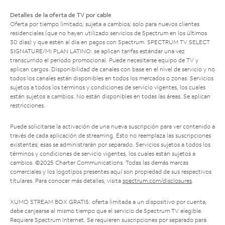
Detalles de la oferta de TV por cable
Oferta por tiempo limitado; sujeta a cambios; solo para nuevos clientes
residenciales (que no hayan utilizado servicios de Spectrum en los últimos
30 días) y que estén al día en pagos con Spectrum. SPECTRUM TV SELECT
SIGNATURE/MI PLAN LATINO: se aplican tarifas estándar una vez
transcurrido el período promocional. Puede necesitarse equipo de TV y
aplican cargos. Disponibilidad de canales con base en el nivel de servicio y no
todos los canales están disponibles en todos los mercados o zonas. Servicios
sujetos a todos los términos y condiciones de servicio vigentes, los cuales
están sujetos a cambios. No están disponibles en todas las áreas. Se aplican
restricciones.
Puede solicitarse la activación de una nueva suscripción para ver contenido a
través de cada aplicación de streaming. Esto no reemplaza las suscripciones
existentes; esas se administrarán por separado. Servicios sujetos a todos los
términos y condiciones de servicio vigentes, los cuales están sujetos a
cambios. ©2025 Charter Communications. Todas las demás marcas
comerciales y los logotipos presentes aquí son propiedad de sus respectivos
titulares. Para conocer más detalles, visita
spectrum.com/disclosures
.
XUMO STREAM BOX GRATIS: oferta limitada a un dispositivo por cuenta;
debe canjearse al mismo tiempo que el servicio de Spectrum TV elegible.
Requiere Spectrum Internet. Se requieren suscripciones por separado para