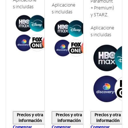
Paramount
Aplicacione
s incluidas
+ Premium)
s incluidas
y STARZ.
Aplicacione
s incluidas
Precios y otra
Precios y otra
Precios y otra
información
información
información
Comenzar
Comenzar
Comenzar