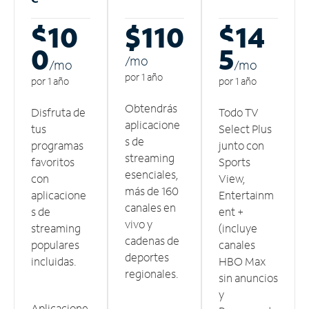
$10
$110
$14
0
5
/m
o
/m
o
/m
o
por 1 año
por 1 año
por 1 año
Obtendrás
Disfruta de
Todo TV
aplicacione
tus
Select Plus
s de
programas
junto con
streaming
favoritos
Sports
esenciales,
con
View,
más de 160
aplicacione
Entertainm
canales en
s de
ent +
vivo y
streaming
(incluye
cadenas de
populares
canales
deportes
incluidas.
HBO Max
regionales.
sin anuncios
y
Aplicacione