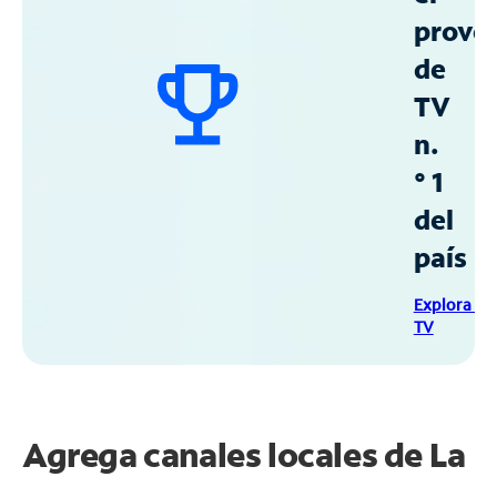
prove
de
TV
n.
° 1
del
país
Explora Sp
TV
Agrega canales locales de La