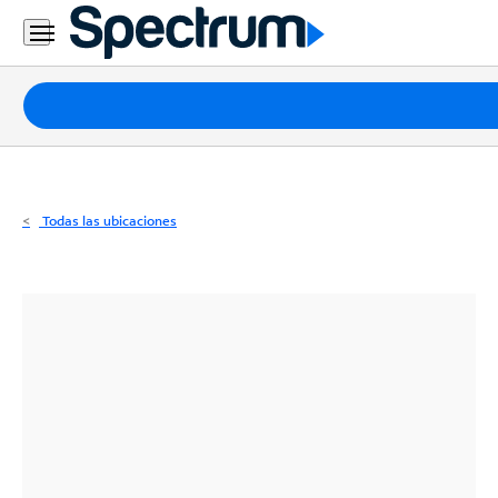
Residencial
Business
Paquetes
Internet
TV
Todas las ubicaciones
Móvil
Teléfono
Residencial
Business
Contáctanos
Inglés