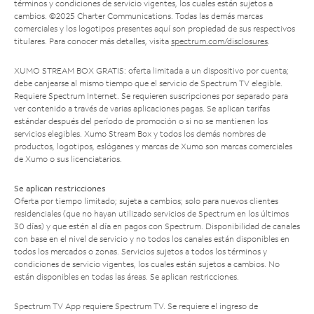
términos y condiciones de servicio vigentes, los cuales están sujetos a
cambios. ©2025 Charter Communications. Todas las demás marcas
comerciales y los logotipos presentes aquí son propiedad de sus respectivos
titulares. Para conocer más detalles, visita
spectrum.com/disclosures
.
XUMO STREAM BOX GRATIS: oferta limitada a un dispositivo por cuenta;
debe canjearse al mismo tiempo que el servicio de Spectrum TV elegible.
Requiere Spectrum Internet. Se requieren suscripciones por separado para
ver contenido a través de varias aplicaciones pagas. Se aplican tarifas
estándar después del período de promoción o si no se mantienen los
servicios elegibles. Xumo Stream Box y todos los demás nombres de
productos, logotipos, eslóganes y marcas de Xumo son marcas comerciales
de Xumo o sus licenciatarios.
Se aplican restricciones
Oferta por tiempo limitado; sujeta a cambios; solo para nuevos clientes
residenciales (que no hayan utilizado servicios de Spectrum en los últimos
30 días) y que estén al día en pagos con Spectrum. Disponibilidad de canales
con base en el nivel de servicio y no todos los canales están disponibles en
todos los mercados o zonas. Servicios sujetos a todos los términos y
condiciones de servicio vigentes, los cuales están sujetos a cambios. No
están disponibles en todas las áreas. Se aplican restricciones.
Spectrum TV App requiere Spectrum TV. Se requiere el ingreso de