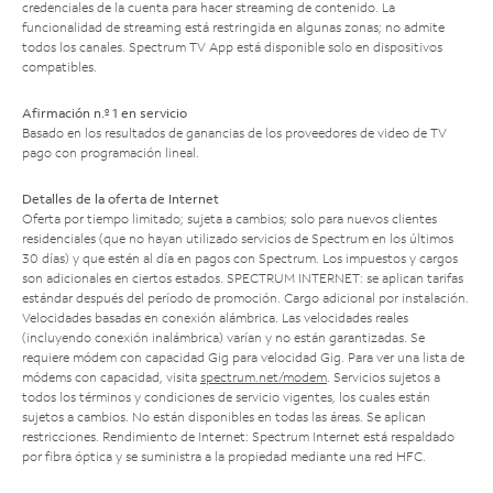
credenciales de la cuenta para hacer streaming de contenido. La
funcionalidad de streaming está restringida en algunas zonas; no admite
todos los canales. Spectrum TV App está disponible solo en dispositivos
compatibles.
Afirmación n.º 1 en servicio
Basado en los resultados de ganancias de los proveedores de video de TV
pago con programación lineal.
Detalles de la oferta de Internet
Oferta por tiempo limitado; sujeta a cambios; solo para nuevos clientes
residenciales (que no hayan utilizado servicios de Spectrum en los últimos
30 días) y que estén al día en pagos con Spectrum. Los impuestos y cargos
son adicionales en ciertos estados. SPECTRUM INTERNET: se aplican tarifas
estándar después del período de promoción. Cargo adicional por instalación.
Velocidades basadas en conexión alámbrica. Las velocidades reales
(incluyendo conexión inalámbrica) varían y no están garantizadas. Se
requiere módem con capacidad Gig para velocidad Gig. Para ver una lista de
módems con capacidad, visita
spectrum.net/modem
. Servicios sujetos a
todos los términos y condiciones de servicio vigentes, los cuales están
sujetos a cambios. No están disponibles en todas las áreas. Se aplican
restricciones. Rendimiento de Internet: Spectrum Internet está respaldado
por fibra óptica y se suministra a la propiedad mediante una red HFC.