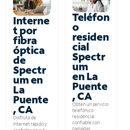
Teléfon
Interne
o
t por
residen
fibra
cial
óptica
Spectr
de
um
Spectr
en La
um en
Puente
La
, CA
Puente
Obtén un servicio
, CA
telefónico
residencial
Disfruta de
confiable con
Internet rápido y
llamadas