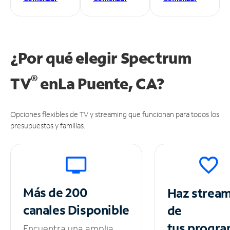
¿Por qué elegir Spectrum
®
TV
en
La Puente, CA?
Opciones flexibles de TV y streaming que funcionan para todos los
presupuestos y familias.
Más de 200
Haz strea
canales
Disponible
de
tus
progra
Encuentra una amplia