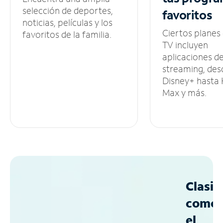
selección de deportes,
favoritos
noticias, películas y los
Ciertos planes
favoritos de la familia.
TV incluyen
aplicaciones d
streaming, des
Disney+ hasta
Max y más.
Clasif
como
el