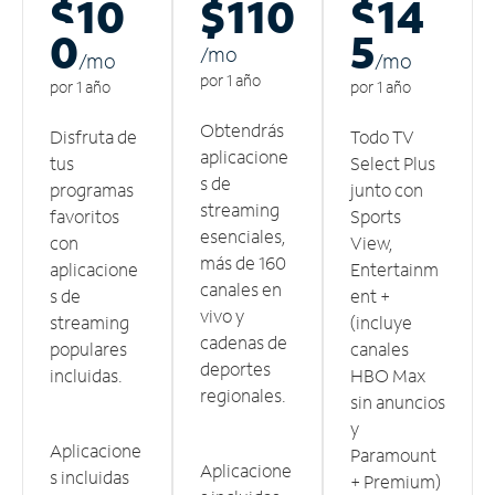
$10
$110
$14
0
5
/m
o
/m
o
/m
o
por 1 año
por 1 año
por 1 año
Obtendrás
Disfruta de
Todo TV
aplicacione
tus
Select Plus
s de
programas
junto con
streaming
favoritos
Sports
esenciales,
con
View,
más de 160
aplicacione
Entertainm
canales en
s de
ent +
vivo y
streaming
(incluye
cadenas de
populares
canales
deportes
incluidas.
HBO Max
regionales.
sin anuncios
y
Aplicacione
Paramount
Aplicacione
s incluidas
+ Premium)