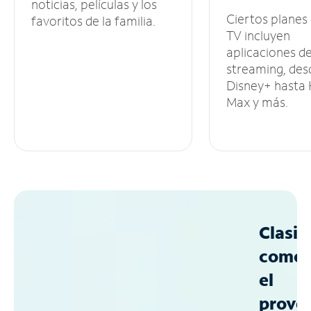
noticias, películas y los
Ciertos planes
favoritos de la familia.
TV incluyen
aplicaciones d
streaming, des
Disney+ hasta
Max y más.
Clasif
como
el
prove