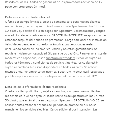
Basado en los resultados de ganancias de los proveedores de video de TV
pago con programación lineal.
Detalles de la oferta de Internet
Oferta por tiempo limitado; sujeta a cambios; solo para nuevos clientes
residenciales (que no hayan utilizado servicios de Spectrum en los últimos
30 días) y que estén al día en pagos con Spectrum. Los impuestos y cargos
son adicionales en ciertos estados. SPECTRUM INTERNET: se aplican tarifas
estándar después del período de promoción. Cargo adicional por instalación.
Velocidades basadas en conexión alámbrica. Las velocidades reales
(incluyendo conexión inalámbrica) varían y no están garantizadas. Se
requiere módem con capacidad Gig para velocidad Gig. Para ver una lista de
módems con capacidad, visita
spectrum.net/modem
. Servicios sujetos a
todos los términos y condiciones de servicio vigentes, los cuales están
sujetos a cambios. No están disponibles en todas las áreas. Se aplican
restricciones. Rendimiento de Internet: Spectrum Internet está respaldado
por fibra óptica y se suministra a la propiedad mediante una red HFC.
Detalles de la oferta de teléfono residencial
Oferta por tiempo limitado; sujeta a cambios; solo para nuevos clientes
residenciales (que no hayan utilizado servicios de Spectrum en los últimos
30 días) y que estén al día en pagos con Spectrum. SPECTRUM VOICE: se
aplican tarifas estándar después del período de promoción o si no se
mantienen los servicios elegibles. Cargo adicional por instalación. Las