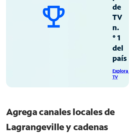
de
TV
n.
° 1
del
país
Explora Sp
TV
Agrega canales locales de
Lagrangeville y cadenas