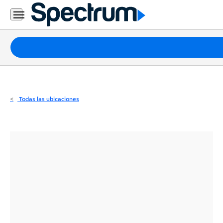
Residencial
Business
Paquetes
Internet
TV
Todas las ubicaciones
Móvil
Teléfono
Residencial
Business
Contáctanos
Inglés