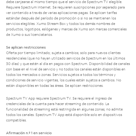
debe canjearse al mismo tiempo que el servicio de Spectrum TV elegible.
Requiere Spectrum Internet. Se requieren suscripciones por separado para
ver contenido a través de varias aplicaciones pagas. Se aplican tarifas
estándar después del período de promoción o si no se mantienen los
servicios elegibles. Xumo Stream Box y todos los demás nombres de
productos, logotipos, eslóganes y marcas de Xumo son marcas comerciales
de Xumo o sus licenciatarios.
Se aplican restricciones
Oferta por tiempo limitado; sujeta a cambios; solo para nuevos clientes
residenciales (que no hayan utilizado servicios de Spectrum en los últimos
30 días) y que estén al día en pagos con Spectrum. Disponibilidad de canales
con base en el nivel de servicio y no todos los canales están disponibles en
todos los mercados o zonas. Servicios sujetos a todos los términos y
condiciones de servicio vigentes, los cuales están sujetos a cambios. No
están disponibles en todas las áreas. Se aplican restricciones.
Spectrum TV App requiere Spectrum TV. Se requiere el ingreso de
credenciales de la cuenta para hacer streaming de contenido. La
funcionalidad de streaming está restringida en algunas zonas; no admite
todos los canales. Spectrum TV App está disponible solo en dispositivos
compatibles.
Afirmación n.º 1 en servicio