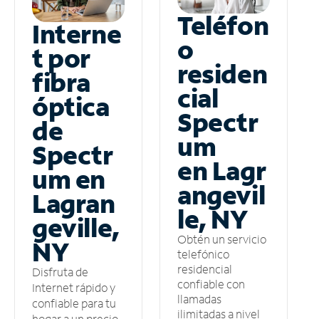
Teléfon
Interne
o
t por
residen
fibra
cial
óptica
Spectr
de
um
Spectr
en Lagr
um en
angevil
Lagran
le, NY
geville,
Obtén un servicio
NY
telefónico
residencial
Disfruta de
confiable con
Internet rápido y
llamadas
confiable para tu
ilimitadas a nivel
hogar a un precio