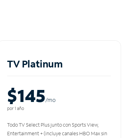
TV Platinum
$145
/m
o
por 1 año
Todo TV Select Plus junto con Sports View,
Entertainment + (incluye canales HBO Max sin