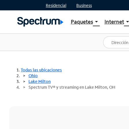
Residencial
Business
Paquetes
Internet
arrow_drop_down
arrow_drop
Ver paquetes
Spectr
Spectrum One
Planes
Mejores ofertas
Spectr
Ofertas en tu área
Intern
Todas las ubicaciones
Ohio
Lake Milton
Spectrum TV® y streaming en Lake Milton, OH