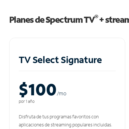
®
Planes de Spectrum TV
+ strea
TV Select Signature
$100
/m
o
por 1 año
Disfruta de tus programas favoritos con
aplicaciones de streaming populares incluidas.