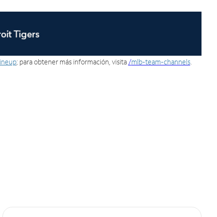
lineup
; para obtener más información, visita
/
mlb-team-channels
.