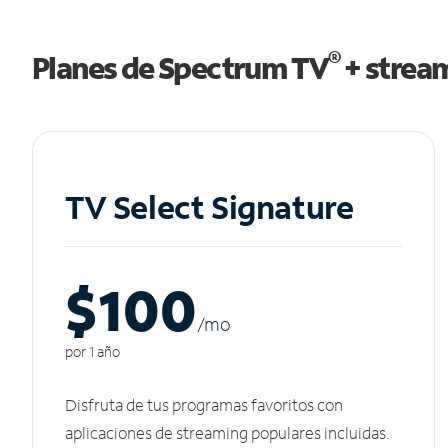
®
Planes de Spectrum TV
+ strea
TV Select Signature
$100
/m
o
por 1 año
Disfruta de tus programas favoritos con
aplicaciones de streaming populares incluidas.