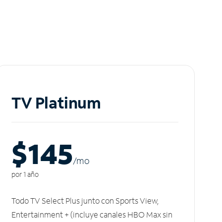
TV Platinum
$145
/m
o
por 1 año
Todo TV Select Plus junto con Sports View,
Entertainment + (incluye canales HBO Max sin