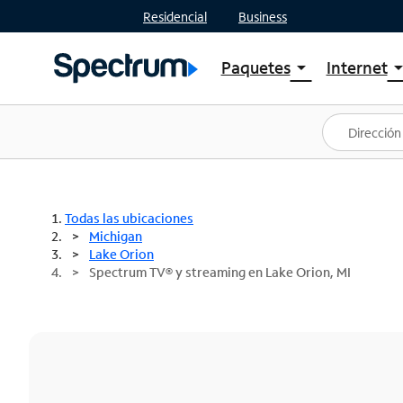
Residencial
Business
Paquetes
Internet
arrow_drop_down
arrow_drop
Ver paquetes
Spectr
Spectrum One
Planes
Mejores ofertas
Spectr
Ofertas en tu área
Intern
Todas las ubicaciones
Michigan
Lake Orion
Spectrum TV® y streaming en Lake Orion, MI