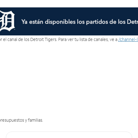
 el canal de los Detroit Tigers. Para ver tu lista de canales, ve a
/channel-
resupuestos y familias.