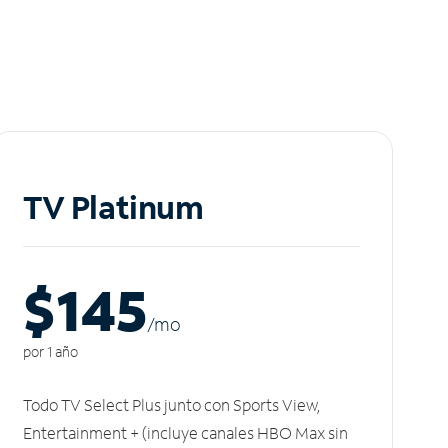
TV Platinum
$145
/m
o
por 1 año
Todo TV Select Plus junto con Sports View,
Entertainment + (incluye canales HBO Max sin