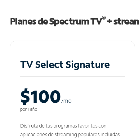
®
Planes de Spectrum TV
+ strea
TV Select Signature
$100
/m
o
por 1 año
Disfruta de tus programas favoritos con
aplicaciones de streaming populares incluidas.