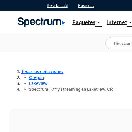
Residencial
Business
Paquetes
Internet
arrow_drop_down
arrow_drop
Ver paquetes
Spectr
Spectrum One
Planes
Mejores ofertas
Spectr
Ofertas en tu área
Intern
Todas las ubicaciones
Oregón
Lakeview
Spectrum TV® y streaming en Lakeview, OR