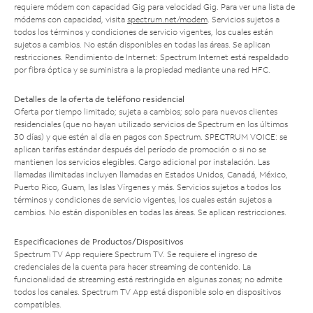
requiere módem con capacidad Gig para velocidad Gig. Para ver una lista de
módems con capacidad, visita
spectrum.net/modem
. Servicios sujetos a
todos los términos y condiciones de servicio vigentes, los cuales están
sujetos a cambios. No están disponibles en todas las áreas. Se aplican
restricciones. Rendimiento de Internet: Spectrum Internet está respaldado
por fibra óptica y se suministra a la propiedad mediante una red HFC.
Detalles de la oferta de teléfono residencial
Oferta por tiempo limitado; sujeta a cambios; solo para nuevos clientes
residenciales (que no hayan utilizado servicios de Spectrum en los últimos
30 días) y que estén al día en pagos con Spectrum. SPECTRUM VOICE: se
aplican tarifas estándar después del período de promoción o si no se
mantienen los servicios elegibles. Cargo adicional por instalación. Las
llamadas ilimitadas incluyen llamadas en Estados Unidos, Canadá, México,
Puerto Rico, Guam, las Islas Vírgenes y más. Servicios sujetos a todos los
términos y condiciones de servicio vigentes, los cuales están sujetos a
cambios. No están disponibles en todas las áreas. Se aplican restricciones.
Especificaciones de Productos/Dispositivos
Spectrum TV App requiere Spectrum TV. Se requiere el ingreso de
credenciales de la cuenta para hacer streaming de contenido. La
funcionalidad de streaming está restringida en algunas zonas; no admite
todos los canales. Spectrum TV App está disponible solo en dispositivos
compatibles.