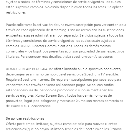
sujetos a todos los términos y condiciones de servicio vigentes, los cuales
están sujetos a cambios. No están disponibles en todas las áreas. Se aplican
restricciones.
Puede solicitarse la activación de una nueva suscripción para ver contenido a
través de cada aplicación de streaming. Esto no reemplaza las suscripciones
existentes; esas se administrarán por separado. Servicios sujetos a todos los
términos y condiciones de servicio vigentes, los cuales están sujetos a
cambios. ©2025 Charter Communications. Todas las demás marcas
comerciales y los logotipos presentes aquí son propiedad de sus respectivos
titulares. Para conocer más detalles, visita
spectrum.com/disclosures
.
XUMO STREAM BOX GRATIS: oferta limitada a un dispositivo por cuenta;
debe canjearse al mismo tiempo que el servicio de Spectrum TV elegible.
Requiere Spectrum Internet. Se requieren suscripciones por separado para
ver contenido a través de varias aplicaciones pagas. Se aplican tarifas
estándar después del período de promoción o si no se mantienen los
servicios elegibles. Xumo Stream Box y todos los demás nombres de
productos, logotipos, eslóganes y marcas de Xumo son marcas comerciales
de Xumo o sus licenciatarios.
Se aplican restricciones
Oferta por tiempo limitado; sujeta a cambios; solo para nuevos clientes
residenciales (que no hayan utilizado servicios de Spectrum en los últimos