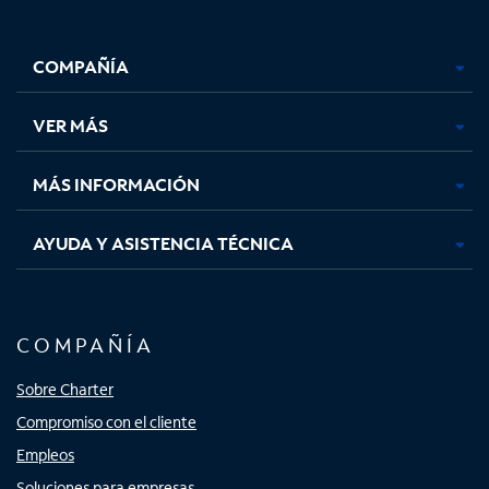
Facebook,
Instagram,
Youtube,
X,
se
se
se
se
COMPAÑÍA
abre
abre
abre
abre
en
en
en
en
una
una
una
una
VER MÁS
pestaña
pestaña
pestaña
pestaña
nueva
nueva
nueva
nueva
MÁS INFORMACIÓN
AYUDA Y ASISTENCIA TÉCNICA
COMPAÑÍA
Sobre Charter
Compromiso con el cliente
Empleos
Soluciones para empresas