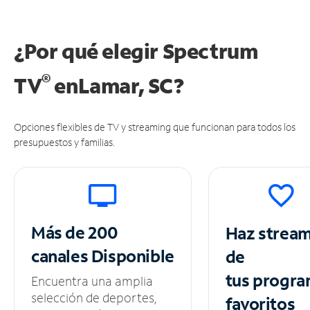
¿Por qué elegir Spectrum
®
TV
en
Lamar, SC?
Opciones flexibles de TV y streaming que funcionan para todos los
presupuestos y familias.
Más de 200
Haz strea
canales
Disponible
de
tus
progra
Encuentra una amplia
selección de deportes,
favoritos