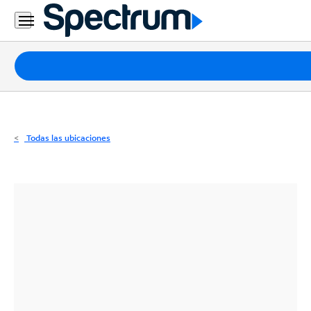
Residencial
Business
Paquetes
Internet
TV
Todas las ubicaciones
Móvil
Teléfono
Residencial
Business
Contáctanos
Inglés