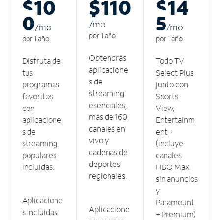
$10
$110
$14
0
5
/m
o
/m
o
/m
o
por 1 año
por 1 año
por 1 año
Obtendrás
Disfruta de
Todo TV
aplicacione
tus
Select Plus
s de
programas
junto con
streaming
favoritos
Sports
esenciales,
con
View,
más de 160
aplicacione
Entertainm
canales en
s de
ent +
vivo y
streaming
(incluye
cadenas de
populares
canales
deportes
incluidas.
HBO Max
regionales.
sin anuncios
y
Aplicacione
Paramount
Aplicacione
s incluidas
+ Premium)