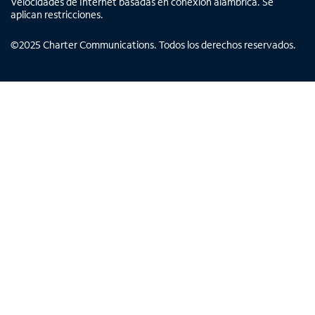
Velocidades de Internet basadas en conexión alámbrica. Se
aplican restricciones.
©
2025
Charter Communications. Todos los derechos reservados.