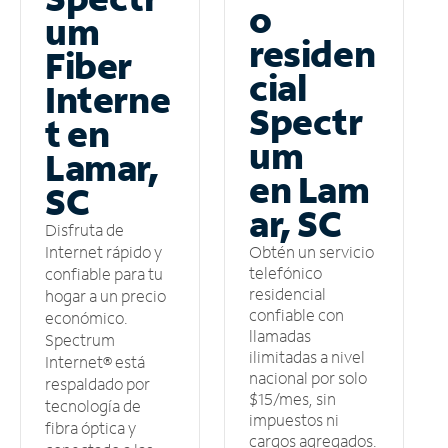
o
um
residen
Fiber
cial
Interne
Spectr
t en
um
Lamar,
en Lam
SC
ar, SC
Disfruta de
Obtén un servicio
Internet rápido y
telefónico
confiable para tu
residencial
hogar a un precio
confiable con
económico.
llamadas
Spectrum
ilimitadas a nivel
Internet® está
nacional por solo
respaldado por
$15/mes, sin
tecnología de
impuestos ni
fibra óptica y
cargos agregados.