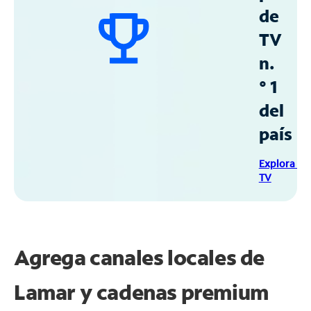
de
TV
n.
° 1
del
país
Explora Sp
TV
Agrega canales locales de
Lamar y cadenas premium