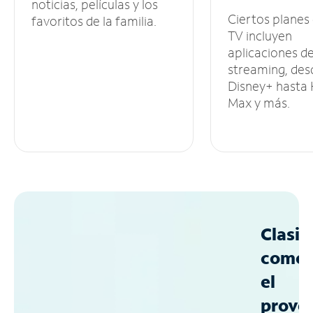
noticias, películas y los
Ciertos planes
favoritos de la familia.
TV incluyen
aplicaciones d
streaming, des
Disney+ hasta
Max y más.
Clasif
como
el
prove