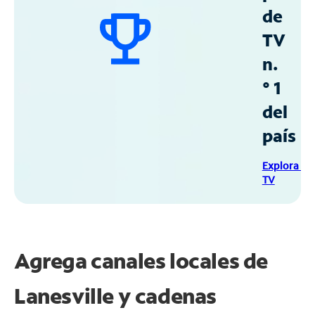
de
TV
n.
° 1
del
país
Explora Sp
TV
Agrega canales locales de
Lanesville y cadenas