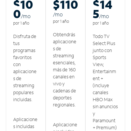
$10
$110
$14
0
5
/m
o
/m
o
/m
o
por 1 año
por 1 año
por 1 año
Obtendrás
Disfruta de
Todo TV
aplicacione
tus
Select Plus
s de
programas
junto con
streaming
favoritos
Sports
esenciales,
con
View,
más de 160
aplicacione
Entertainm
canales en
s de
ent +
vivo y
streaming
(incluye
cadenas de
populares
canales
deportes
incluidas.
HBO Max
regionales.
sin anuncios
y
Aplicacione
Paramount
Aplicacione
s incluidas
+ Premium)