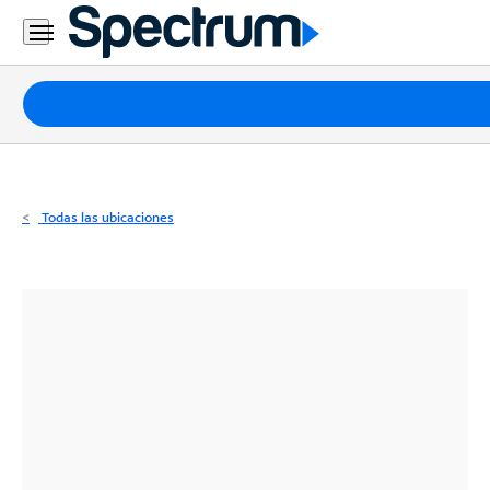
Residencial
Business
Paquetes
Internet
TV
Todas las ubicaciones
Móvil
Teléfono
Residencial
Business
Contáctanos
Inglés