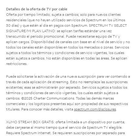
Detalles de la oferta de TV por cable
Oferta por tiempo limitado; sujeta a cambios; solo para nuevos clientes
residenciales (que no hayan utilizado servicios de Spectrum en los últimos
30 días) y que estén al día en pagos con Spectrum. SPECTRUM TV SELECT
SIGNATURE/MI PLAN LATINO: se aplican tarifas estándar una vez
transcurrido el período promocional. Puede necesitarse equipo de TV y
aplican cargos. Disponibilidad de canales con base en el nivel de servicio y no
todos los canales están disponibles en todos los mercados o zonas. Servicios
sujetos a todos los términos y condiciones de servicio vigentes, los cuales
están sujetos a cambios. No están disponibles en todas las áreas. Se aplican
restricciones.
Puede solicitarse la activación de una nueva suscripción para ver contenido a
través de cada aplicación de streaming. Esto no reemplaza las suscripciones
existentes; esas se administrarán por separado. Servicios sujetos a todos los
términos y condiciones de servicio vigentes, los cuales están sujetos a
cambios. ©2025 Charter Communications. Todas las demás marcas
comerciales y los logotipos presentes aquí son propiedad de sus respectivos
titulares. Para conocer más detalles, visita
spectrum.com/disclosures
.
XUMO STREAM BOX GRATIS: oferta limitada a un dispositivo por cuenta;
debe canjearse al mismo tiempo que el servicio de Spectrum TV elegible.
Requiere Spectrum Internet. Se requieren suscripciones por separado para