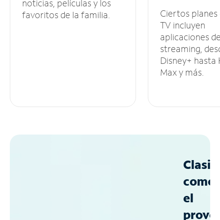
noticias, películas y los
Ciertos planes
favoritos de la familia.
TV incluyen
aplicaciones d
streaming, des
Disney+ hasta
Max y más.
Clasif
como
el
prove