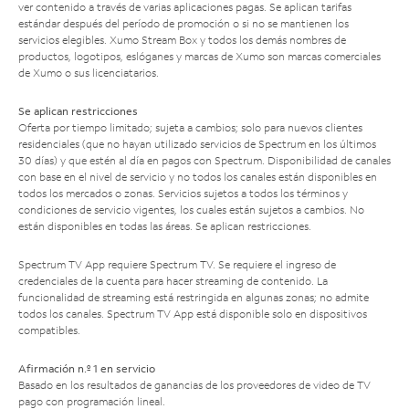
ver contenido a través de varias aplicaciones pagas. Se aplican tarifas
estándar después del período de promoción o si no se mantienen los
servicios elegibles. Xumo Stream Box y todos los demás nombres de
productos, logotipos, eslóganes y marcas de Xumo son marcas comerciales
de Xumo o sus licenciatarios.
Se aplican restricciones
Oferta por tiempo limitado; sujeta a cambios; solo para nuevos clientes
residenciales (que no hayan utilizado servicios de Spectrum en los últimos
30 días) y que estén al día en pagos con Spectrum. Disponibilidad de canales
con base en el nivel de servicio y no todos los canales están disponibles en
todos los mercados o zonas. Servicios sujetos a todos los términos y
condiciones de servicio vigentes, los cuales están sujetos a cambios. No
están disponibles en todas las áreas. Se aplican restricciones.
Spectrum TV App requiere Spectrum TV. Se requiere el ingreso de
credenciales de la cuenta para hacer streaming de contenido. La
funcionalidad de streaming está restringida en algunas zonas; no admite
todos los canales. Spectrum TV App está disponible solo en dispositivos
compatibles.
Afirmación n.º 1 en servicio
Basado en los resultados de ganancias de los proveedores de video de TV
pago con programación lineal.