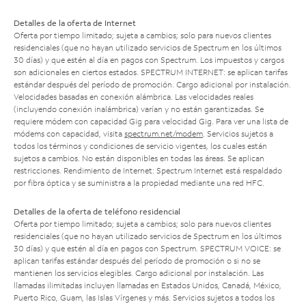
Detalles de la oferta de Internet
Oferta por tiempo limitado; sujeta a cambios; solo para nuevos clientes
residenciales (que no hayan utilizado servicios de Spectrum en los últimos
30 días) y que estén al día en pagos con Spectrum. Los impuestos y cargos
son adicionales en ciertos estados. SPECTRUM INTERNET: se aplican tarifas
estándar después del período de promoción. Cargo adicional por instalación.
Velocidades basadas en conexión alámbrica. Las velocidades reales
(incluyendo conexión inalámbrica) varían y no están garantizadas. Se
requiere módem con capacidad Gig para velocidad Gig. Para ver una lista de
módems con capacidad, visita
spectrum.net/modem
. Servicios sujetos a
todos los términos y condiciones de servicio vigentes, los cuales están
sujetos a cambios. No están disponibles en todas las áreas. Se aplican
restricciones. Rendimiento de Internet: Spectrum Internet está respaldado
por fibra óptica y se suministra a la propiedad mediante una red HFC.
Detalles de la oferta de teléfono residencial
Oferta por tiempo limitado; sujeta a cambios; solo para nuevos clientes
residenciales (que no hayan utilizado servicios de Spectrum en los últimos
30 días) y que estén al día en pagos con Spectrum. SPECTRUM VOICE: se
aplican tarifas estándar después del período de promoción o si no se
mantienen los servicios elegibles. Cargo adicional por instalación. Las
llamadas ilimitadas incluyen llamadas en Estados Unidos, Canadá, México,
Puerto Rico, Guam, las Islas Vírgenes y más. Servicios sujetos a todos los