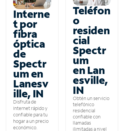
Teléfon
Interne
o
t por
residen
fibra
cial
óptica
Spectr
de
um
Spectr
en Lan
um en
esville,
Lanesv
IN
ille, IN
Obtén un servicio
Disfruta de
telefónico
Internet rápido y
residencial
confiable para tu
confiable con
hogar a un precio
llamadas
económico.
ilimitadas a nivel