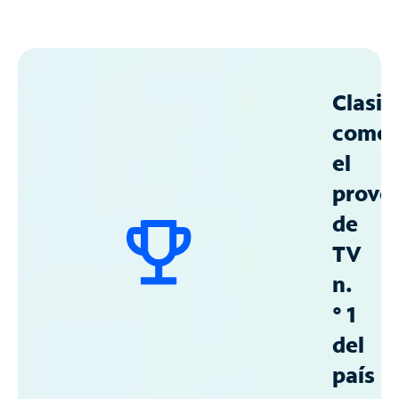
Clasif
como
el
prove
de
TV
n.
° 1
del
país