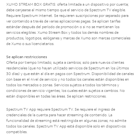
XUMO STREAM BOX GRATIS: oferta limitada a un dispositivo por cuenta;
debe canjearse al mismo tiempo que el servicio de Spectrum TV elegible.
Requiere Spectrum Internet. Se requieren suscripciones por separado para
ver contenido a través de varias aplicaciones pagas. Se aplican tarifas
estándar después del período de promoción o si no se mantienen los
servicios elegibles. Xumo Stream Box y todos los demás nombres de
productos, logotipos, eslóganes y marcas de Xumo son marcas comerciales
de Xumo o sus licenciatarios.
Se aplican restricciones
Oferta por tiempo limitado; sujeta a cambios; solo para nuevos clientes
residenciales (que no hayan utilizado servicios de Spectrum en los últimos
30 días) y que estén al día en pagos con Spectrum. Disponibilidad de canales
con base en el nivel de servicio y no todos los canales están disponibles en
todos los mercados o zonas. Servicios sujetos a todos los términos y
condiciones de servicio vigentes, los cuales están sujetos a cambios. No
están disponibles en todas las áreas. Se aplican restricciones.
Spectrum TV App requiere Spectrum TV. Se requiere el ingreso de
credenciales de la cuenta para hacer streaming de contenido. La
funcionalidad de streaming está restringida en algunas zonas; no admite
todos los canales. Spectrum TV App está disponible solo en dispositivos
compatibles.