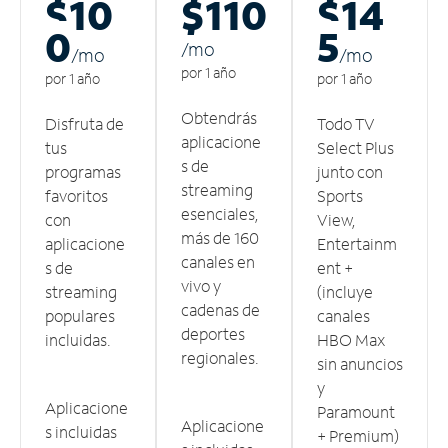
$10
$110
$14
0
5
/m
o
/m
o
/m
o
por 1 año
por 1 año
por 1 año
Obtendrás
Disfruta de
Todo TV
aplicacione
tus
Select Plus
s de
programas
junto con
streaming
favoritos
Sports
esenciales,
con
View,
más de 160
aplicacione
Entertainm
canales en
s de
ent +
vivo y
streaming
(incluye
cadenas de
populares
canales
deportes
incluidas.
HBO Max
regionales.
sin anuncios
y
Aplicacione
Paramount
Aplicacione
s incluidas
+ Premium)