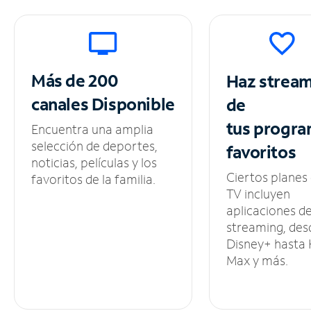
Más de 200
Haz strea
canales
Disponible
de
tus
progra
Encuentra una amplia
selección de deportes,
favoritos
noticias, películas y los
Ciertos planes
favoritos de la familia.
TV incluyen
aplicaciones d
streaming, des
Disney+ hasta
Max y más.