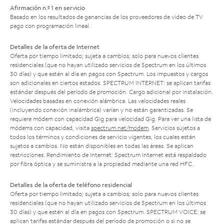
Afirmación n.º 1 en servicio
Basado en los resultados de ganancias de los proveedores de video de TV
pago con programación lineal.
Detalles de la oferta de Internet
Oferta por tiempo limitado; sujeta a cambios; solo para nuevos clientes
residenciales (que no hayan utilizado servicios de Spectrum en los últimos
30 días) y que estén al día en pagos con Spectrum. Los impuestos y cargos
son adicionales en ciertos estados. SPECTRUM INTERNET: se aplican tarifas
estándar después del período de promoción. Cargo adicional por instalación.
Velocidades basadas en conexión alámbrica. Las velocidades reales
(incluyendo conexión inalámbrica) varían y no están garantizadas. Se
requiere módem con capacidad Gig para velocidad Gig. Para ver una lista de
módems con capacidad, visita
spectrum.net/modem
. Servicios sujetos a
todos los términos y condiciones de servicio vigentes, los cuales están
sujetos a cambios. No están disponibles en todas las áreas. Se aplican
restricciones. Rendimiento de Internet: Spectrum Internet está respaldado
por fibra óptica y se suministra a la propiedad mediante una red HFC.
Detalles de la oferta de teléfono residencial
Oferta por tiempo limitado; sujeta a cambios; solo para nuevos clientes
residenciales (que no hayan utilizado servicios de Spectrum en los últimos
30 días) y que estén al día en pagos con Spectrum. SPECTRUM VOICE: se
aplican tarifas estándar después del período de promoción o si no se