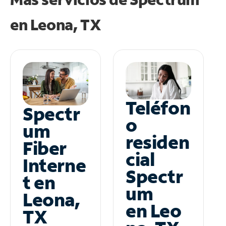
en
Leona, TX
Teléfon
Spectr
o
um
residen
Fiber
cial
Interne
Spectr
t en
um
Leona,
en Leo
TX