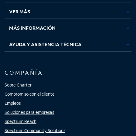
en
en
en
en
una
una
una
una
VER MÁS
pestaña
pestaña
pestaña
pestaña
nueva
nueva
nueva
nueva
MÁS INFORMACIÓN
AYUDA Y ASISTENCIA TÉCNICA
COMPAÑÍA
Sobre Charter
Compromiso con el cliente
Empleos
Soluciones para empresas
Spectrum Reach
Spectrum Community Solutions