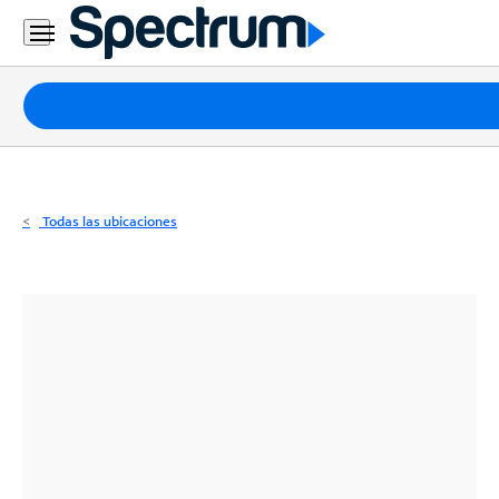
Residencial
Business
Paquetes
Internet
TV
Todas las ubicaciones
Móvil
Teléfono
Residencial
Business
Contáctanos
Inglés