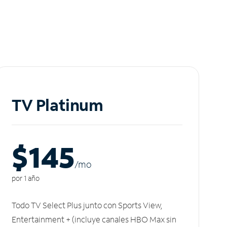
TV Platinum
$145
/m
o
por 1 año
Todo TV Select Plus junto con Sports View,
Entertainment + (incluye canales HBO Max sin