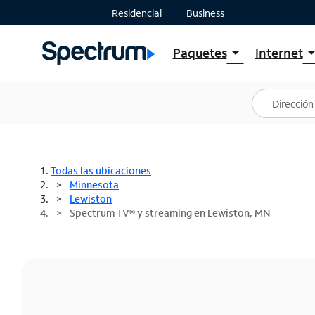
Residencial
Business
Paquetes
Internet
arrow_drop_down
arrow_drop
Ver paquetes
Spectr
Spectrum One
Planes
Mejores ofertas
Spectr
Ofertas en tu área
Intern
Todas las ubicaciones
Minnesota
Lewiston
Spectrum TV® y streaming en Lewiston, MN