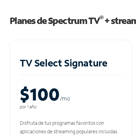
®
Planes de Spectrum TV
+ strea
TV Select Signature
$100
/m
o
por 1 año
Disfruta de tus programas favoritos con
aplicaciones de streaming populares incluidas.