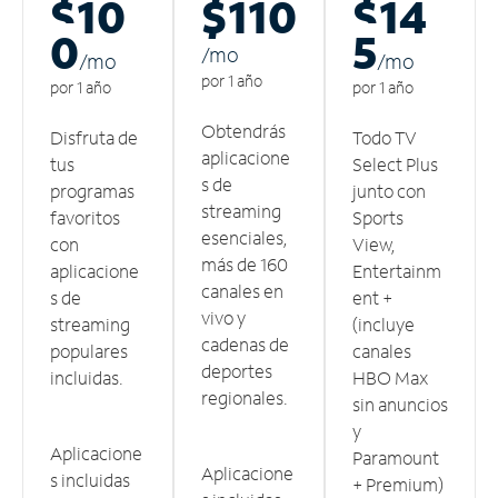
$10
$110
$14
0
5
/m
o
/m
o
/m
o
por 1 año
por 1 año
por 1 año
Obtendrás
Disfruta de
Todo TV
aplicacione
tus
Select Plus
s de
programas
junto con
streaming
favoritos
Sports
esenciales,
con
View,
más de 160
aplicacione
Entertainm
canales en
s de
ent +
vivo y
streaming
(incluye
cadenas de
populares
canales
deportes
incluidas.
HBO Max
regionales.
sin anuncios
y
Aplicacione
Paramount
Aplicacione
s incluidas
+ Premium)