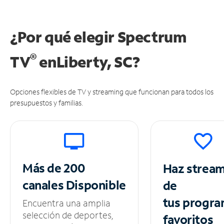
¿Por qué elegir Spectrum
®
TV
en
Liberty, SC?
Opciones flexibles de TV y streaming que funcionan para todos los
presupuestos y familias.
Más de 200
Haz strea
canales
Disponible
de
tus
progra
Encuentra una amplia
selección de deportes,
favoritos