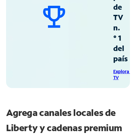
de
TV
n.
° 1
del
país
Explora Sp
TV
Agrega canales locales de
Liberty y cadenas premium