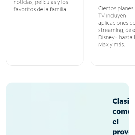
noticias, películas y los
Ciertos planes
favoritos de la familia.
TV incluyen
aplicaciones d
streaming, des
Disney+ hasta
Max y más.
Clasif
como
el
prove