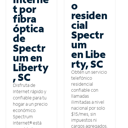
o
t por
residen
fibra
cial
óptica
Spectr
de
um
Spectr
en Libe
um en
rty, SC
Liberty
Obtén un servicio
, SC
telefónico
residencial
Disfruta de
confiable con
Internet rápido y
llamadas
confiable para tu
ilimitadas a nivel
hogar a un precio
nacional por solo
económico.
$15/mes, sin
Spectrum
impuestos ni
Internet® está
cargos agregados.