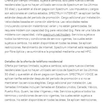
Oferta por tiempo limitado; sujeta a cambios; solo para nuevos clientes
residenciales (que no hayan utilizado servicios de Spectrum en los últimos
30 días) y que estén al día en pagos con Spectrum. Los impuestos y cargos
son adicionales en ciertos estados. SPECTRUM INTERNET: se aplican tarifas
estándar después del período de promoción. Cargo adicional por instalación.
Velocidades basadas en conexión alámbrica. Las velocidades reales
(incluyendo conexión inalámbrica) varían y no están garantizadas. Se
requiere módem con capacidad Gig para velocidad Gig. Para ver una lista de
módems con capacidad, visita
spectrum.net/modem
. Servicios sujetos a
todos los términos y condiciones de servicio vigentes, los cuales están
sujetos a cambios. No están disponibles en todas las áreas. Se aplican
restricciones. Rendimiento de Internet: Spectrum Internet está respaldado
por fibra óptica y se suministra a la propiedad mediante una red HFC.
Detalles de la oferta de teléfono residencial
Oferta por tiempo limitado; sujeta a cambios; solo para nuevos clientes
residenciales (que no hayan utilizado servicios de Spectrum en los últimos
30 días) y que estén al día en pagos con Spectrum. SPECTRUM VOICE: se
aplican tarifas estándar después del período de promoción o si no se
mantienen los servicios elegibles. Cargo adicional por instalación. Las
llamadas ilimitadas incluyen llamadas en Estados Unidos, Canadá, México,
Puerto Rico, Guam, las Islas Vírgenes y más. Servicios sujetos a todos los
términos y condiciones de servicio vigentes, los cuales están sujetos a
cambios. No están disponibles en todas las áreas. Se aplican restricciones.