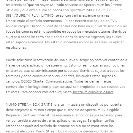
residenciales (que no hayan utilizado servicios de Spectrum en los últimos
30 días) y que estén al día en pagos con Spectrum. SPECTRUM TV SELECT
SIGNATURE/MI PLAN LATINO: se aplican tarifas estándar una vez
transcurrido el período promocional. Puede necesitarse equipo de TV y
aplican cargos. Disponibilidad de canales con base en el nivel de servicio y no
todos los canales están disponibles en todos los mercados o zonas. Servicios
sujetos a todos los términos y condiciones de servicio vigentes, los cuales
están sujetos a cambios. No están disponibles en todas las áreas. Se aplican
restricciones.
Puede solicitarse la activación de una nueva suscripción para ver contenido a
través de cada aplicación de streaming. Esto no reemplaza las suscripciones
existentes; esas se administrarán por separado. Servicios sujetos a todos los
términos y condiciones de servicio vigentes, los cuales están sujetos a
cambios. ©2025 Charter Communications. Todas las demás marcas
comerciales y los logotipos presentes aquí son propiedad de sus respectivos
titulares. Para conocer más detalles, visita
spectrum.com/disclosures
.
XUMO STREAM BOX GRATIS: oferta limitada a un dispositivo por cuenta;
debe canjearse al mismo tiempo que el servicio de Spectrum TV elegible.
Requiere Spectrum Internet. Se requieren suscripciones por separado para
ver contenido a través de varias aplicaciones pagas. Se aplican tarifas
estándar después del período de promoción o si no se mantienen los
servicios elegibles. Xumo Stream Box y todos los demás nombres de