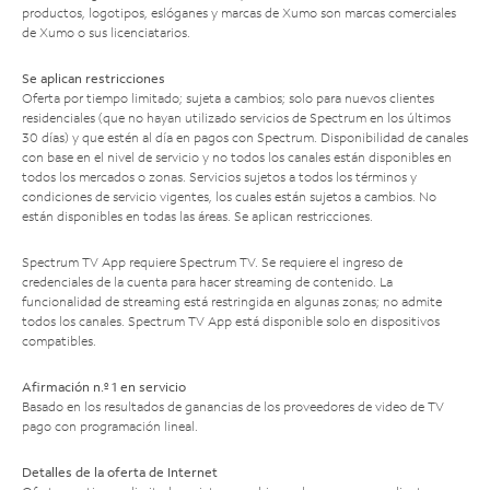
productos, logotipos, eslóganes y marcas de Xumo son marcas comerciales
de Xumo o sus licenciatarios.
Se aplican restricciones
Oferta por tiempo limitado; sujeta a cambios; solo para nuevos clientes
residenciales (que no hayan utilizado servicios de Spectrum en los últimos
30 días) y que estén al día en pagos con Spectrum. Disponibilidad de canales
con base en el nivel de servicio y no todos los canales están disponibles en
todos los mercados o zonas. Servicios sujetos a todos los términos y
condiciones de servicio vigentes, los cuales están sujetos a cambios. No
están disponibles en todas las áreas. Se aplican restricciones.
Spectrum TV App requiere Spectrum TV. Se requiere el ingreso de
credenciales de la cuenta para hacer streaming de contenido. La
funcionalidad de streaming está restringida en algunas zonas; no admite
todos los canales. Spectrum TV App está disponible solo en dispositivos
compatibles.
Afirmación n.º 1 en servicio
Basado en los resultados de ganancias de los proveedores de video de TV
pago con programación lineal.
Detalles de la oferta de Internet