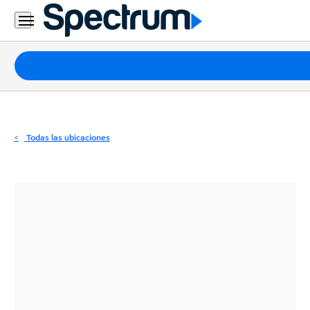
Residencial
Business
Paquetes
Internet
TV
Todas las ubicaciones
Móvil
Teléfono
Residencial
Business
Contáctanos
Inglés