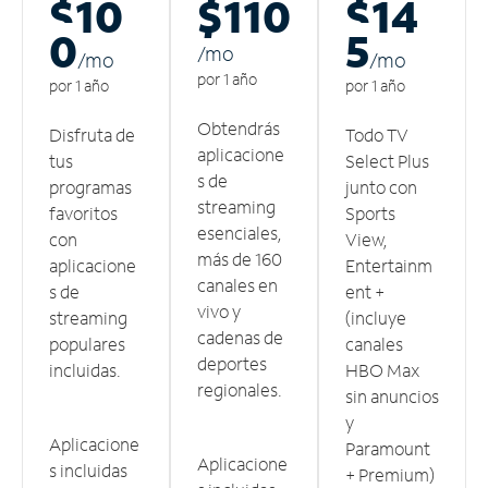
$10
$110
$14
0
5
/m
o
/m
o
/m
o
por 1 año
por 1 año
por 1 año
Obtendrás
Disfruta de
Todo TV
aplicacione
tus
Select Plus
s de
programas
junto con
streaming
favoritos
Sports
esenciales,
con
View,
más de 160
aplicacione
Entertainm
canales en
s de
ent +
vivo y
streaming
(incluye
cadenas de
populares
canales
deportes
incluidas.
HBO Max
regionales.
sin anuncios
y
Aplicacione
Paramount
Aplicacione
s incluidas
+ Premium)