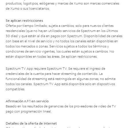
productos, logotipos, eslóganes y marcas de Xumo son marcas comerciales
de Xumo o sus licenciatarios.
Se aplican restricciones
Oferta por tiempo limitado; sujeta a cambios; solo para nuevos clientes
residenciales (que no hayan utilizado servicios de Spectrum en los últimos
30 días) y que estén al día en pagos con Spectrum. Disponibilidad de canales
con base en el nivel de servicio y no todos los canales están disponibles en
todos los mercados o zonas. Servicios sujetos a todos los términos y
condiciones de servicio vigentes, los cuales están sujetos a cambios. No
están disponibles en todas las áreas. Se aplican restricciones.
Spectrum TV App requiere Spectrum TV. Se requiere el ingreso de
credenciales de la cuenta para hacer streaming de contenido. La
funcionalidad de streaming está restringida en algunas zonas; no admite
todos los canales. Spectrum TV App está disponible solo en dispositivos
compatibles.
Afirmación n.º 1 en servicio
Basado en los resultados de ganancias de los proveedores de video de TV
pago con programación lineal.
Detalles de la oferta de Internet