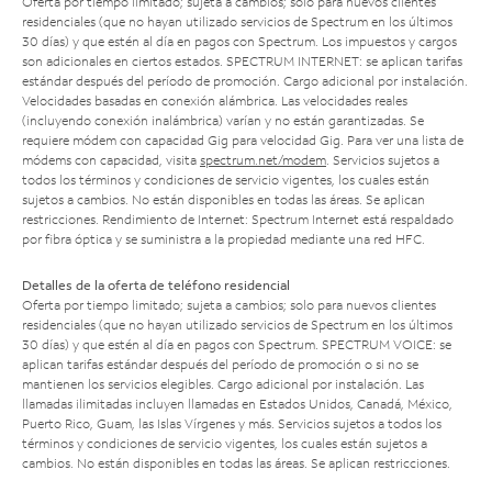
Oferta por tiempo limitado; sujeta a cambios; solo para nuevos clientes
residenciales (que no hayan utilizado servicios de Spectrum en los últimos
30 días) y que estén al día en pagos con Spectrum. Los impuestos y cargos
son adicionales en ciertos estados. SPECTRUM INTERNET: se aplican tarifas
estándar después del período de promoción. Cargo adicional por instalación.
Velocidades basadas en conexión alámbrica. Las velocidades reales
(incluyendo conexión inalámbrica) varían y no están garantizadas. Se
requiere módem con capacidad Gig para velocidad Gig. Para ver una lista de
módems con capacidad, visita
spectrum.net/modem
. Servicios sujetos a
todos los términos y condiciones de servicio vigentes, los cuales están
sujetos a cambios. No están disponibles en todas las áreas. Se aplican
restricciones. Rendimiento de Internet: Spectrum Internet está respaldado
por fibra óptica y se suministra a la propiedad mediante una red HFC.
Detalles de la oferta de teléfono residencial
Oferta por tiempo limitado; sujeta a cambios; solo para nuevos clientes
residenciales (que no hayan utilizado servicios de Spectrum en los últimos
30 días) y que estén al día en pagos con Spectrum. SPECTRUM VOICE: se
aplican tarifas estándar después del período de promoción o si no se
mantienen los servicios elegibles. Cargo adicional por instalación. Las
llamadas ilimitadas incluyen llamadas en Estados Unidos, Canadá, México,
Puerto Rico, Guam, las Islas Vírgenes y más. Servicios sujetos a todos los
términos y condiciones de servicio vigentes, los cuales están sujetos a
cambios. No están disponibles en todas las áreas. Se aplican restricciones.