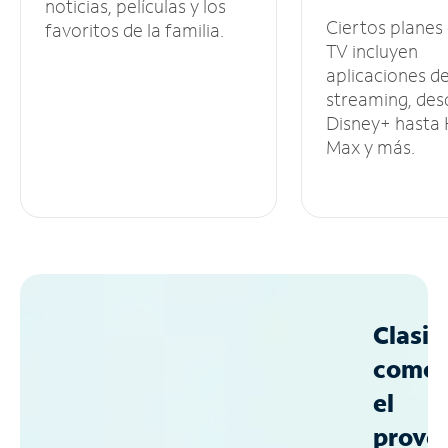
noticias, películas y los
Ciertos planes
favoritos de la familia.
TV incluyen
aplicaciones d
streaming, des
Disney+ hasta
Max y más.
Clasif
como
el
prove