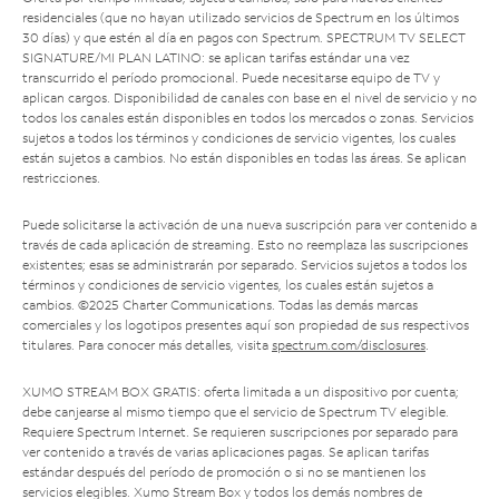
residenciales (que no hayan utilizado servicios de Spectrum en los últimos
30 días) y que estén al día en pagos con Spectrum. SPECTRUM TV SELECT
SIGNATURE/MI PLAN LATINO: se aplican tarifas estándar una vez
transcurrido el período promocional. Puede necesitarse equipo de TV y
aplican cargos. Disponibilidad de canales con base en el nivel de servicio y no
todos los canales están disponibles en todos los mercados o zonas. Servicios
sujetos a todos los términos y condiciones de servicio vigentes, los cuales
están sujetos a cambios. No están disponibles en todas las áreas. Se aplican
restricciones.
Puede solicitarse la activación de una nueva suscripción para ver contenido a
través de cada aplicación de streaming. Esto no reemplaza las suscripciones
existentes; esas se administrarán por separado. Servicios sujetos a todos los
términos y condiciones de servicio vigentes, los cuales están sujetos a
cambios. ©2025 Charter Communications. Todas las demás marcas
comerciales y los logotipos presentes aquí son propiedad de sus respectivos
titulares. Para conocer más detalles, visita
spectrum.com/disclosures
.
XUMO STREAM BOX GRATIS: oferta limitada a un dispositivo por cuenta;
debe canjearse al mismo tiempo que el servicio de Spectrum TV elegible.
Requiere Spectrum Internet. Se requieren suscripciones por separado para
ver contenido a través de varias aplicaciones pagas. Se aplican tarifas
estándar después del período de promoción o si no se mantienen los
servicios elegibles. Xumo Stream Box y todos los demás nombres de