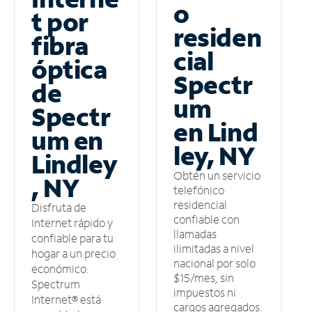
o
t por
residen
fibra
cial
óptica
Spectr
de
um
Spectr
en Lind
um en
ley, NY
Lindley
Obtén un servicio
, NY
telefónico
residencial
Disfruta de
confiable con
Internet rápido y
llamadas
confiable para tu
ilimitadas a nivel
hogar a un precio
nacional por solo
económico.
$15/mes, sin
Spectrum
impuestos ni
Internet® está
cargos agregados.