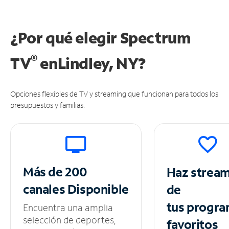
¿Por qué elegir Spectrum
®
TV
en
Lindley, NY?
Opciones flexibles de TV y streaming que funcionan para todos los
presupuestos y familias.
Más de 200
Haz strea
canales
Disponible
de
tus
progra
Encuentra una amplia
selección de deportes,
favoritos