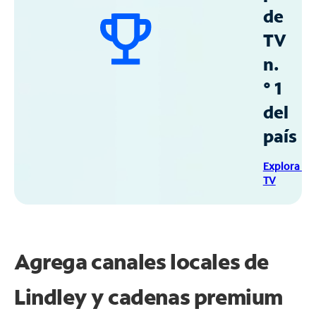
de
TV
n.
° 1
del
país
Explora Sp
TV
Agrega canales locales de
Lindley y cadenas premium