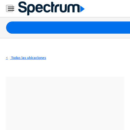
Residencial
Business
Paquetes
Internet
TV
Todas las ubicaciones
Móvil
Teléfono
Residencial
Business
Contáctanos
Inglés