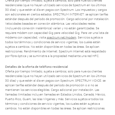
Oferta por tiempo limitado; sujeta a cambios; solo para nuevos clientes
residenciales (que no hayan utilizado servicios de Spectrum en los últimos
30 días) y que estén al día en pagos con Spectrum. Los impuestos y cargos
son adicionales en ciertos estados. SPECTRUM INTERNET: se aplican tarifas
estándar después del período de promoción. Cargo adicional por instalación.
Velocidades basadas en conexión alámbrica. Las velocidades reales
(incluyendo conexión inalámbrica) varían y no están garantizadas. Se
requiere módem con capacidad Gig para velocidad Gig. Para ver una lista de
módems con capacidad, visita
spectrum.net/modem
. Servicios sujetos a
todos los términos y condiciones de servicio vigentes, los cuales están
sujetos a cambios. No están disponibles en todas las áreas. Se aplican
restricciones. Rendimiento de Internet: Spectrum Internet está respaldado
por fibra óptica y se suministra a la propiedad mediante una red HFC.
Detalles de la oferta de teléfono residencial
Oferta por tiempo limitado; sujeta a cambios; solo para nuevos clientes
residenciales (que no hayan utilizado servicios de Spectrum en los últimos
30 días) y que estén al día en pagos con Spectrum. SPECTRUM VOICE: se
aplican tarifas estándar después del período de promoción o si no se
mantienen los servicios elegibles. Cargo adicional por instalación. Las
llamadas ilimitadas incluyen llamadas en Estados Unidos, Canadá, México,
Puerto Rico, Guam, las Islas Vírgenes y más. Servicios sujetos a todos los
términos y condiciones de servicio vigentes, los cuales están sujetos a
cambios. No están disponibles en todas las áreas. Se aplican restricciones.