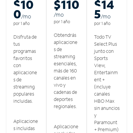
$10
$110
$14
0
5
/m
o
/m
o
/m
o
por 1 año
por 1 año
por 1 año
Obtendrás
Disfruta de
Todo TV
aplicacione
tus
Select Plus
s de
programas
junto con
streaming
favoritos
Sports
esenciales,
con
View,
más de 160
aplicacione
Entertainm
canales en
s de
ent +
vivo y
streaming
(incluye
cadenas de
populares
canales
deportes
incluidas.
HBO Max
regionales.
sin anuncios
y
Aplicacione
Paramount
Aplicacione
s incluidas
+ Premium)