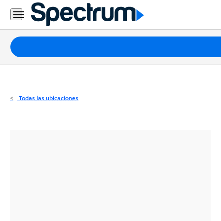
Residencial
Business
Paquetes
Internet
TV
Todas las ubicaciones
Móvil
Teléfono
Residencial
Business
Contáctanos
Inglés