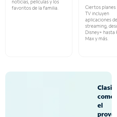
noticias, películas y los
Ciertos planes
favoritos de la familia.
TV incluyen
aplicaciones d
streaming, des
Disney+ hasta
Max y más.
Clasif
como
el
prove