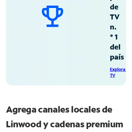
de
TV
n.
° 1
del
país
Explora Sp
TV
Agrega canales locales de
Linwood y cadenas premium