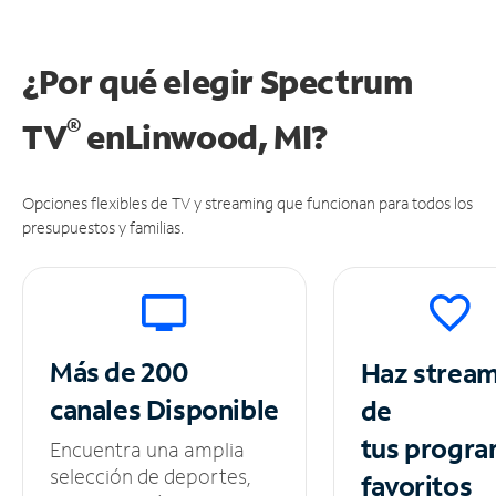
¿Por qué elegir Spectrum
®
TV
en
Linwood, MI?
Opciones flexibles de TV y streaming que funcionan para todos los
presupuestos y familias.
Más de 200
Haz strea
canales
Disponible
de
tus
progra
Encuentra una amplia
selección de deportes,
favoritos