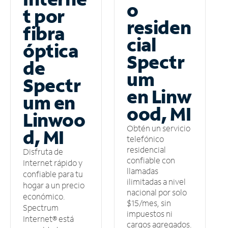
o
t por
residen
fibra
cial
óptica
Spectr
de
um
Spectr
en Linw
um en
ood, MI
Linwoo
Obtén un servicio
d, MI
telefónico
residencial
Disfruta de
confiable con
Internet rápido y
llamadas
confiable para tu
ilimitadas a nivel
hogar a un precio
nacional por solo
económico.
$15/mes, sin
Spectrum
impuestos ni
Internet® está
cargos agregados.