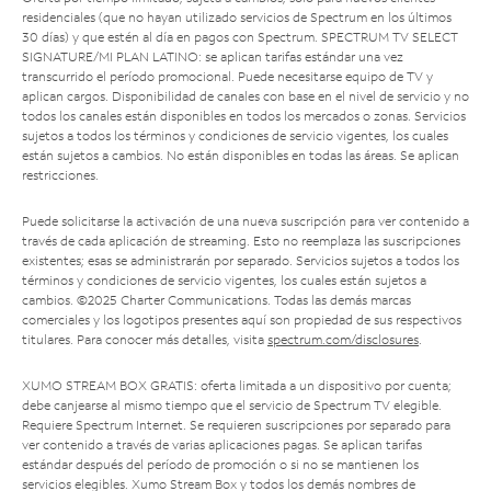
residenciales (que no hayan utilizado servicios de Spectrum en los últimos
30 días) y que estén al día en pagos con Spectrum. SPECTRUM TV SELECT
SIGNATURE/MI PLAN LATINO: se aplican tarifas estándar una vez
transcurrido el período promocional. Puede necesitarse equipo de TV y
aplican cargos. Disponibilidad de canales con base en el nivel de servicio y no
todos los canales están disponibles en todos los mercados o zonas. Servicios
sujetos a todos los términos y condiciones de servicio vigentes, los cuales
están sujetos a cambios. No están disponibles en todas las áreas. Se aplican
restricciones.
Puede solicitarse la activación de una nueva suscripción para ver contenido a
través de cada aplicación de streaming. Esto no reemplaza las suscripciones
existentes; esas se administrarán por separado. Servicios sujetos a todos los
términos y condiciones de servicio vigentes, los cuales están sujetos a
cambios. ©2025 Charter Communications. Todas las demás marcas
comerciales y los logotipos presentes aquí son propiedad de sus respectivos
titulares. Para conocer más detalles, visita
spectrum.com/disclosures
.
XUMO STREAM BOX GRATIS: oferta limitada a un dispositivo por cuenta;
debe canjearse al mismo tiempo que el servicio de Spectrum TV elegible.
Requiere Spectrum Internet. Se requieren suscripciones por separado para
ver contenido a través de varias aplicaciones pagas. Se aplican tarifas
estándar después del período de promoción o si no se mantienen los
servicios elegibles. Xumo Stream Box y todos los demás nombres de