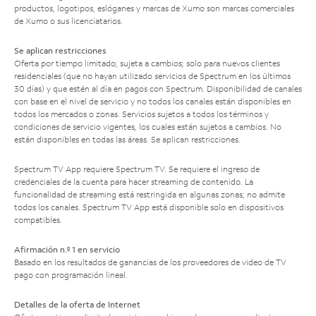
productos, logotipos, eslóganes y marcas de Xumo son marcas comerciales
de Xumo o sus licenciatarios.
Se aplican restricciones
Oferta por tiempo limitado; sujeta a cambios; solo para nuevos clientes
residenciales (que no hayan utilizado servicios de Spectrum en los últimos
30 días) y que estén al día en pagos con Spectrum. Disponibilidad de canales
con base en el nivel de servicio y no todos los canales están disponibles en
todos los mercados o zonas. Servicios sujetos a todos los términos y
condiciones de servicio vigentes, los cuales están sujetos a cambios. No
están disponibles en todas las áreas. Se aplican restricciones.
Spectrum TV App requiere Spectrum TV. Se requiere el ingreso de
credenciales de la cuenta para hacer streaming de contenido. La
funcionalidad de streaming está restringida en algunas zonas; no admite
todos los canales. Spectrum TV App está disponible solo en dispositivos
compatibles.
Afirmación n.º 1 en servicio
Basado en los resultados de ganancias de los proveedores de video de TV
pago con programación lineal.
Detalles de la oferta de Internet