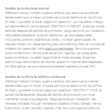
Detalles de la oferta de Internet
Oferta por tiempo limitado; sujeta a cambios; solo para nuevos clientes
residenciales (que no hayan utilizado servicios de Spectrum en los últimos
30 días) y que estén al día en pagos con Spectrum. Los impuestos y cargos
son adicionales en ciertos estados. SPECTRUM INTERNET: se aplican tarifas
estándar después del período de promoción. Cargo adicional por instalación.
Velocidades basadas en conexión alámbrica. Las velocidades reales
(incluyendo conexión inalámbrica) varían y no están garantizadas. Se
requiere módem con capacidad Gig para velocidad Gig. Para ver una lista de
módems con capacidad, visita
spectrum.net/modem
. Servicios sujetos a
todos los términos y condiciones de servicio vigentes, los cuales están
sujetos a cambios. No están disponibles en todas las áreas. Se aplican
restricciones. Rendimiento de Internet: Spectrum Internet está respaldado
por fibra óptica y se suministra a la propiedad mediante una red HFC.
Detalles de la oferta de teléfono residencial
Oferta por tiempo limitado; sujeta a cambios; solo para nuevos clientes
residenciales (que no hayan utilizado servicios de Spectrum en los últimos
30 días) y que estén al día en pagos con Spectrum. SPECTRUM VOICE: se
aplican tarifas estándar después del período de promoción o si no se
mantienen los servicios elegibles. Cargo adicional por instalación. Las
llamadas ilimitadas incluyen llamadas en Estados Unidos, Canadá, México,
Puerto Rico, Guam, las Islas Vírgenes y más. Servicios sujetos a todos los