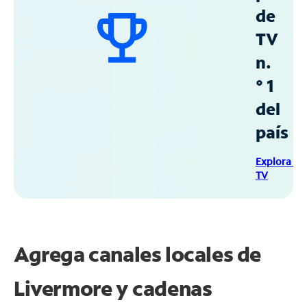
de
TV
n.
° 1
del
país
Explora Sp
TV
Agrega canales locales de
Livermore y cadenas