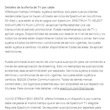
Detalles de la oferta de TV por cable
Oferta por tiempo limitado; sujeta a cambios; solo para nuevos clientes
residenciales (que no hayan utilizado servicios de Spectrum en los últimos
30 días) y que estén al día en pagos con Spectrum. SPECTRUM TV SELECT
SIGNATURE/MI PLAN LATINO: se aplican tarifas estándar una vez
transcurrido el período promocional. Puede necesitarse equipo de TV y
aplican cargos. Disponibilidad de canales con base en el nivel de servicio y no
todos los canales están disponibles en todos los mercados o zonas. Servicios
sujetos a todos los términos y condiciones de servicio vigentes, los cuales
están sujetos a cambios. No están disponibles en todas las áreas. Se aplican
restricciones.
Puede solicitarse la activación de una nueva suscripción para ver contenido a
través de cada aplicación de streaming. Esto no reemplaza las suscripciones
existentes; esas se administrarán por separado. Servicios sujetos a todos los
términos y condiciones de servicio vigentes, los cuales están sujetos a
cambios. ©2025 Charter Communications. Todas las demás marcas
comerciales y los logotipos presentes aquí son propiedad de sus respectivos
titulares. Para conocer más detalles, visita
spectrum.com/disclosures
.
XUMO STREAM BOX GRATIS: oferta limitada a un dispositivo por cuenta;
debe canjearse al mismo tiempo que el servicio de Spectrum TV elegible.
Requiere Spectrum Internet. Se requieren suscripciones por separado para