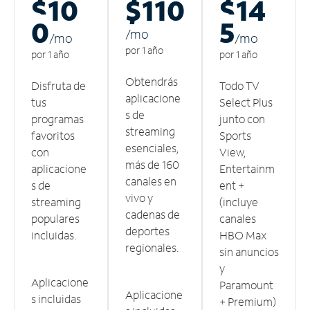
$10
$110
$14
0
5
/m
o
/m
o
/m
o
por 1 año
por 1 año
por 1 año
Obtendrás
Disfruta de
Todo TV
aplicacione
tus
Select Plus
s de
programas
junto con
streaming
favoritos
Sports
esenciales,
con
View,
más de 160
aplicacione
Entertainm
canales en
s de
ent +
vivo y
streaming
(incluye
cadenas de
populares
canales
deportes
incluidas.
HBO Max
regionales.
sin anuncios
y
Aplicacione
Paramount
Aplicacione
s incluidas
+ Premium)