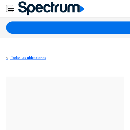
Residencial
Business
Paquetes
Internet
TV
Todas las ubicaciones
Móvil
Teléfono
Residencial
Business
Contáctanos
Inglés