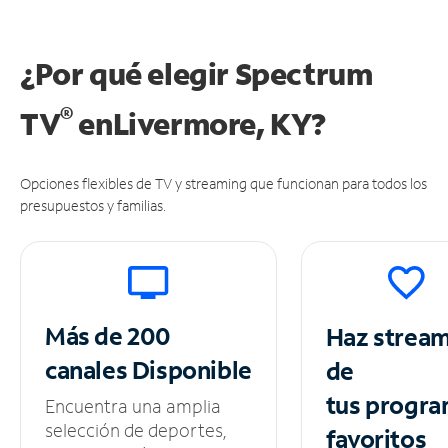
¿Por qué elegir Spectrum
®
TV
en
Livermore, KY?
Opciones flexibles de TV y streaming que funcionan para todos los
presupuestos y familias.
Más de 200
Haz strea
canales
Disponible
de
tus
progra
Encuentra una amplia
selección de deportes,
favoritos