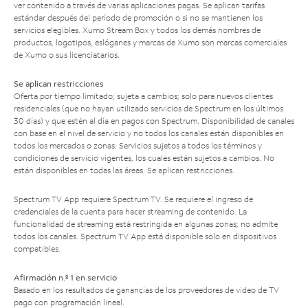
ver contenido a través de varias aplicaciones pagas. Se aplican tarifas
estándar después del período de promoción o si no se mantienen los
servicios elegibles. Xumo Stream Box y todos los demás nombres de
productos, logotipos, eslóganes y marcas de Xumo son marcas comerciales
de Xumo o sus licenciatarios.
Se aplican restricciones
Oferta por tiempo limitado; sujeta a cambios; solo para nuevos clientes
residenciales (que no hayan utilizado servicios de Spectrum en los últimos
30 días) y que estén al día en pagos con Spectrum. Disponibilidad de canales
con base en el nivel de servicio y no todos los canales están disponibles en
todos los mercados o zonas. Servicios sujetos a todos los términos y
condiciones de servicio vigentes, los cuales están sujetos a cambios. No
están disponibles en todas las áreas. Se aplican restricciones.
Spectrum TV App requiere Spectrum TV. Se requiere el ingreso de
credenciales de la cuenta para hacer streaming de contenido. La
funcionalidad de streaming está restringida en algunas zonas; no admite
todos los canales. Spectrum TV App está disponible solo en dispositivos
compatibles.
Afirmación n.º 1 en servicio
Basado en los resultados de ganancias de los proveedores de video de TV
pago con programación lineal.