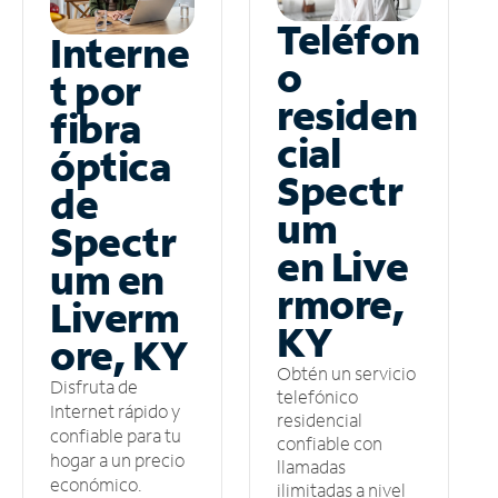
Teléfon
Interne
o
t por
residen
fibra
cial
óptica
Spectr
de
um
Spectr
en Live
um en
rmore,
Liverm
KY
ore, KY
Obtén un servicio
Disfruta de
telefónico
Internet rápido y
residencial
confiable para tu
confiable con
hogar a un precio
llamadas
económico.
ilimitadas a nivel