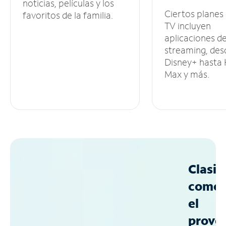
noticias, películas y los
Ciertos planes
favoritos de la familia.
TV incluyen
aplicaciones d
streaming, des
Disney+ hasta
Max y más.
Clasif
como
el
prove