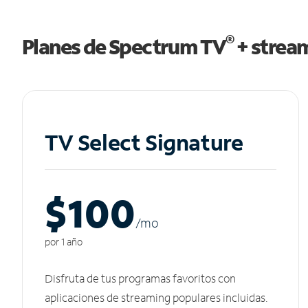
®
Planes de Spectrum TV
+ strea
TV Select Signature
$100
/m
o
por 1 año
Disfruta de tus programas favoritos con
aplicaciones de streaming populares incluidas.