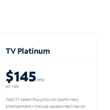
TV Platinum
$145
/m
o
por 1 año
Todo TV Select Plus junto con Sports View,
Entertainment + (incluye canales HBO Max sin