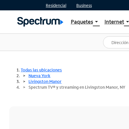
Residencial
Business
Paquetes
Internet
arrow_drop_down
arrow_drop
Ver paquetes
Spectr
Spectrum One
Planes
Mejores ofertas
Spectr
Ofertas en tu área
Intern
Todas las ubicaciones
Nueva York
Livingston Manor
Spectrum TV® y streaming en Livingston Manor, NY