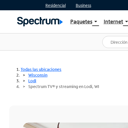
Residencial
Business
Paquetes
Internet
arrow_drop_down
arrow_drop
Ver paquetes
Spectr
Spectrum One
Planes
Mejores ofertas
Spectr
Ofertas en tu área
Intern
Todas las ubicaciones
Wisconsin
Lodi
Spectrum TV® y streaming en Lodi, WI