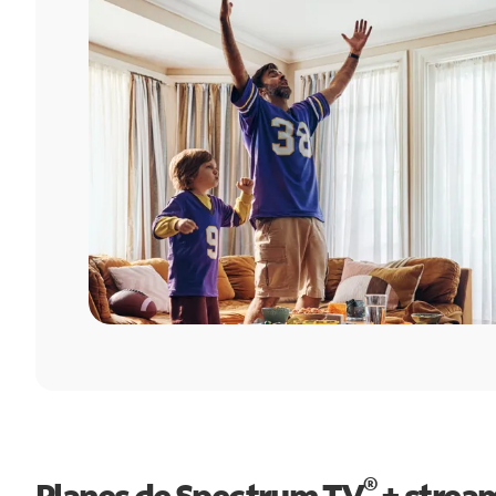
®
Planes de Spectrum TV
+ strea