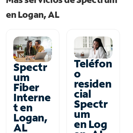
en
Logan, AL
Teléfon
Spectr
o
um
residen
Fiber
cial
Interne
Spectr
t en
um
Logan,
en Log
AL