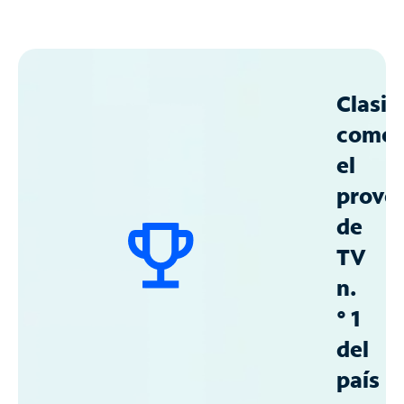
Clasif
como
el
prove
de
TV
n.
° 1
del
país