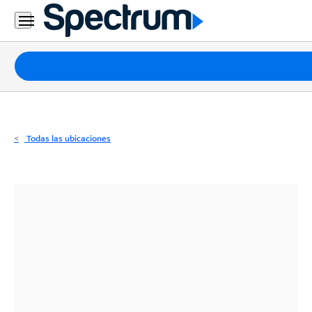
Residencial
Business
Paquetes
Internet
TV
Todas las ubicaciones
Móvil
Teléfono
Residencial
Business
Contáctanos
Inglés