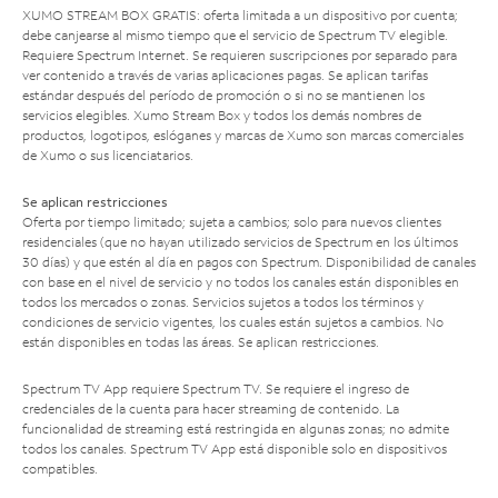
XUMO STREAM BOX GRATIS: oferta limitada a un dispositivo por cuenta;
debe canjearse al mismo tiempo que el servicio de Spectrum TV elegible.
Requiere Spectrum Internet. Se requieren suscripciones por separado para
ver contenido a través de varias aplicaciones pagas. Se aplican tarifas
estándar después del período de promoción o si no se mantienen los
servicios elegibles. Xumo Stream Box y todos los demás nombres de
productos, logotipos, eslóganes y marcas de Xumo son marcas comerciales
de Xumo o sus licenciatarios.
Se aplican restricciones
Oferta por tiempo limitado; sujeta a cambios; solo para nuevos clientes
residenciales (que no hayan utilizado servicios de Spectrum en los últimos
30 días) y que estén al día en pagos con Spectrum. Disponibilidad de canales
con base en el nivel de servicio y no todos los canales están disponibles en
todos los mercados o zonas. Servicios sujetos a todos los términos y
condiciones de servicio vigentes, los cuales están sujetos a cambios. No
están disponibles en todas las áreas. Se aplican restricciones.
Spectrum TV App requiere Spectrum TV. Se requiere el ingreso de
credenciales de la cuenta para hacer streaming de contenido. La
funcionalidad de streaming está restringida en algunas zonas; no admite
todos los canales. Spectrum TV App está disponible solo en dispositivos
compatibles.