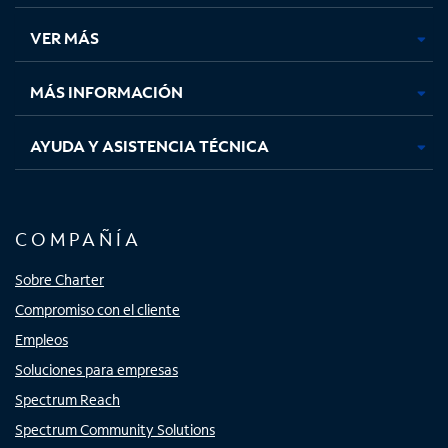
en
en
en
en
una
una
una
una
VER MÁS
pestaña
pestaña
pestaña
pestaña
nueva
nueva
nueva
nueva
MÁS INFORMACIÓN
AYUDA Y ASISTENCIA TÉCNICA
COMPAÑÍA
Sobre Charter
Compromiso con el cliente
Empleos
Soluciones para empresas
Spectrum Reach
Spectrum Community Solutions